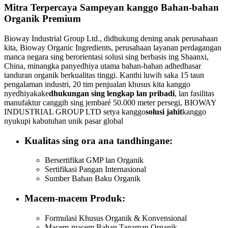
Mitra Terpercaya Sampeyan kanggo Bahan-bahan
Organik Premium
Bioway Industrial Group Ltd., didhukung dening anak perusahaan
kita, Bioway Organic Ingredients, perusahaan layanan perdagangan
manca negara sing berorientasi solusi sing berbasis ing Shaanxi,
China, minangka panyedhiya utama bahan-bahan adhedhasar
tanduran organik berkualitas tinggi. Kanthi luwih saka 15 taun
pengalaman industri, 20 tim penjualan khusus kita kanggo
nyedhiyakake
dhukungan sing lengkap lan pribadi
, lan fasilitas
manufaktur canggih sing jembaré 50.000 meter persegi, BIOWAY
INDUSTRIAL GROUP LTD setya kanggo
solusi jahit
kanggo
nyukupi kabutuhan unik pasar global
Kualitas sing ora ana tandhingane:
Bersertifikat GMP lan Organik
Sertifikasi Pangan Internasional
Sumber Bahan Baku Organik
Macem-macem Produk:
Formulasi Khusus Organik & Konvensional
Macem-macem Bahan Tanaman Organik