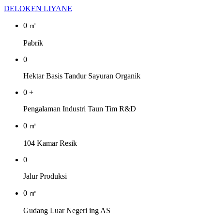
DELOKEN LIYANE
0
㎡
Pabrik
0
Hektar Basis Tandur Sayuran Organik
0
+
Pengalaman Industri Taun Tim R&D
0
㎡
104 Kamar Resik
0
Jalur Produksi
0
㎡
Gudang Luar Negeri ing AS