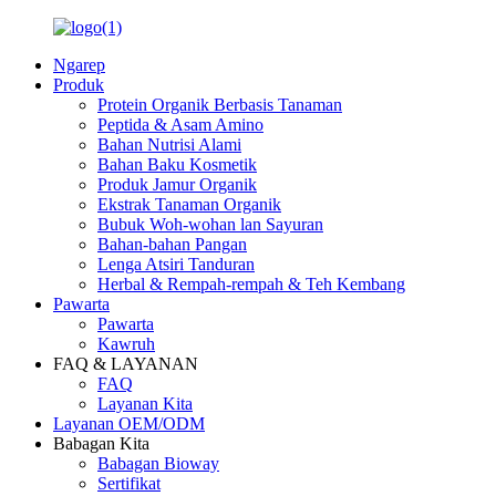
Ngarep
Produk
Protein Organik Berbasis Tanaman
Peptida & Asam Amino
Bahan Nutrisi Alami
Bahan Baku Kosmetik
Produk Jamur Organik
Ekstrak Tanaman Organik
Bubuk Woh-wohan lan Sayuran
Bahan-bahan Pangan
Lenga Atsiri Tanduran
Herbal & Rempah-rempah & Teh Kembang
Pawarta
Pawarta
Kawruh
FAQ & LAYANAN
FAQ
Layanan Kita
Layanan OEM/ODM
Babagan Kita
Babagan Bioway
Sertifikat