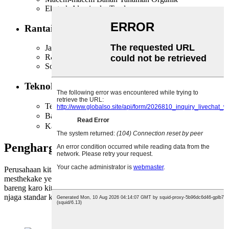
Ekstrak Alami saka Tanduran
Rantai Pasokan sing Bisa Diandalkan:
Jaringan Distribusi Global
R&D lan Basis Tandur Internal
Solusi Khusus
Teknologi Canggih:
Teknik Ekstraksi Canggih
Basis Pabrik 50000 ㎡
Kapasitas Produksi Skala Gedhe
Penghargaan Perusahaan
Perusahaan kita nyedhiyakake layanan profesional kanggo
mesthekake yen klien entuk pengalaman paling apik nalika kerja
bareng karo kita. Kita spesialis ing produksi panganan organik lan
njaga standar kontrol kualitas sing ketat sajrone proses produksi.