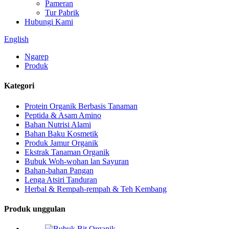
Pameran
Tur Pabrik
Hubungi Kami
English
Ngarep
Produk
Kategori
Protein Organik Berbasis Tanaman
Peptida & Asam Amino
Bahan Nutrisi Alami
Bahan Baku Kosmetik
Produk Jamur Organik
Ekstrak Tanaman Organik
Bubuk Woh-wohan lan Sayuran
Bahan-bahan Pangan
Lenga Atsiri Tanduran
Herbal & Rempah-rempah & Teh Kembang
Produk unggulan