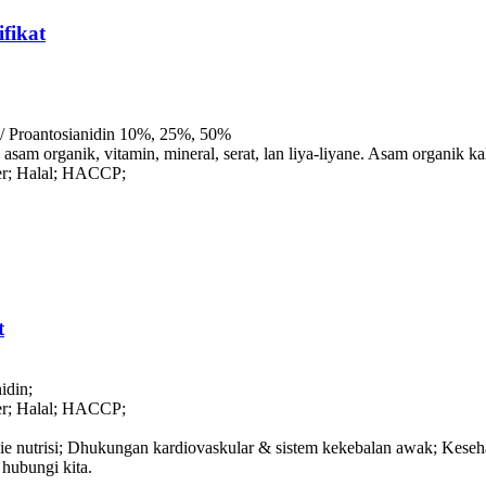
fikat
 / Proantosianidin 10%, 25%, 50%
asam organik, vitamin, mineral, serat, lan liya-liyane. Asam organik ka
r; Halal; HACCP;
t
idin;
r; Halal; HACCP;
e nutrisi; Dhukungan kardiovaskular & sistem kekebalan awak; Keseh
hubungi kita.