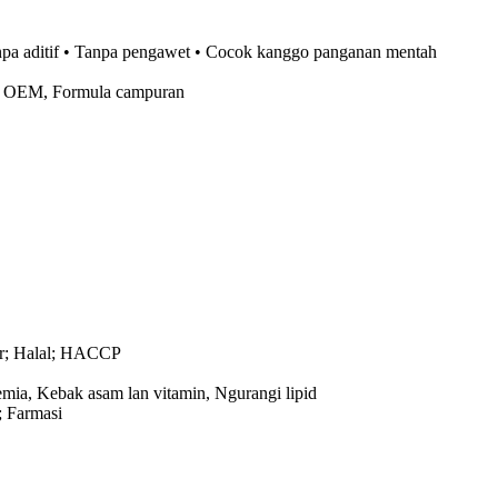
anpa aditif • Tanpa pengawet • Cocok kanggo panganan mentah
il OEM, Formula campuran
er; Halal; HACCP
ia, Kebak asam lan vitamin, Ngurangi lipid
; Farmasi