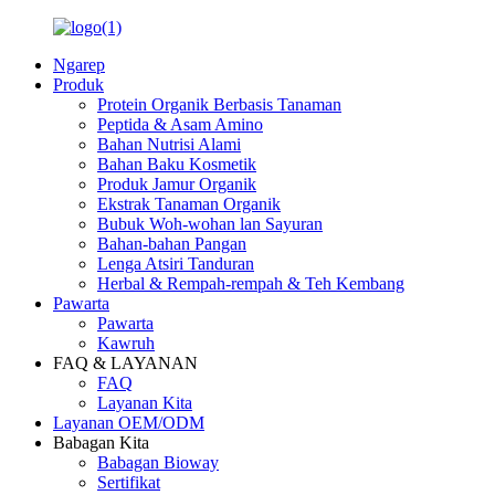
Ngarep
Produk
Protein Organik Berbasis Tanaman
Peptida & Asam Amino
Bahan Nutrisi Alami
Bahan Baku Kosmetik
Produk Jamur Organik
Ekstrak Tanaman Organik
Bubuk Woh-wohan lan Sayuran
Bahan-bahan Pangan
Lenga Atsiri Tanduran
Herbal & Rempah-rempah & Teh Kembang
Pawarta
Pawarta
Kawruh
FAQ & LAYANAN
FAQ
Layanan Kita
Layanan OEM/ODM
Babagan Kita
Babagan Bioway
Sertifikat