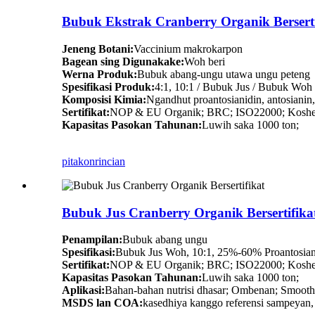
Bubuk Ekstrak Cranberry Organik Berserti
Jeneng Botani:
Vaccinium makrokarpon
Bagean sing Digunakake:
Woh beri
Werna Produk:
Bubuk abang-ungu utawa ungu peteng
Spesifikasi Produk:
4:1, 10:1 / Bubuk Jus / Bubuk Woh
Komposisi Kimia:
Ngandhut proantosianidin, antosianin, 
Sertifikat:
NOP & EU Organik; BRC; ISO22000; Koshe
Kapasitas Pasokan Tahunan:
Luwih saka 1000 ton;
pitakon
rincian
Bubuk Jus Cranberry Organik Bersertifika
Penampilan:
Bubuk abang ungu
Spesifikasi:
Bubuk Jus Woh, 10:1, 25%-60% Proantosian
Sertifikat:
NOP & EU Organik; BRC; ISO22000; Koshe
Kapasitas Pasokan Tahunan:
Luwih saka 1000 ton;
Aplikasi:
Bahan-bahan nutrisi dhasar; Ombenan; Smoothi
MSDS lan COA:
kasedhiya kanggo referensi sampeyan, 