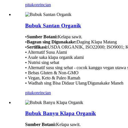
pitakon
rincian
Bubuk Santan Organik
•
Sumber Botani:
Kelapa sawit.
•
Bagean sing Digunakake:
Daging Klapa Matang
•
Sertifikasi:
USDA ORGANIK, ISO22000; ISO9001; Ko
• Alternatif Susu Alami
• Asale saka klapa organik alami
• Nutrisi sing sehat
• Alternatif susu sing sehat - cocok kanggo vegan utawa s
• Bebas Gluten & Non-GMO
• Vegan, Keto & Paleo Ramah
• Wadhah sing Bisa Didaur Ulang/Digunakake Maneh
pitakon
rincian
Bubuk Banyu Klapa Organik
Sumber Botani:
Kelapa sawit.