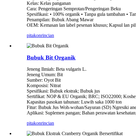
Kelas: Kelas panganan
Cara: Pengeringan Semprotan/Pengeringan Beku
Spesifikasi: • 100% organik • Tanpa gula tambahan • T
Penampilan: Bubuk Abang Mawar
OEM: Kemasan lan label pesenan khusus; Kapsul lan p
pitakon
rincian
Bubuk Bit Organik
Jeneng Ilmiah: Beta vulgaris L.
Jeneng Umum: Bit
Sumber: Oyot Bit
Komposisi: Nitrat
Spesifikasi: Bubuk ekstrak; Bubuk jus
Sertifikat: NOP & EU Organik; BRC; ISO22000; Kosh
Kapasitas pasokan tahunan: Luwih saka 1000 ton
Fitur: Bubuk Jus Woh-wohan/Sayuran (SD) Ngresiki anem
Aplikasi: Suplemen pangan; Bahan perawatan kesehatan
pitakon
rincian