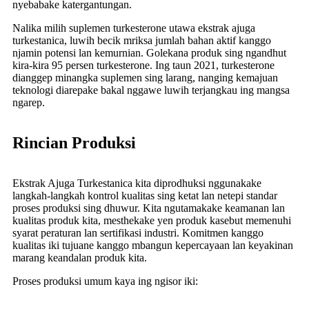
nyebabake katergantungan.
Nalika milih suplemen turkesterone utawa ekstrak ajuga
turkestanica, luwih becik mriksa jumlah bahan aktif kanggo
njamin potensi lan kemurnian. Golekana produk sing ngandhut
kira-kira 95 persen turkesterone. Ing taun 2021, turkesterone
dianggep minangka suplemen sing larang, nanging kemajuan
teknologi diarepake bakal nggawe luwih terjangkau ing mangsa
ngarep.
Rincian Produksi
Ekstrak Ajuga Turkestanica kita diprodhuksi nggunakake
langkah-langkah kontrol kualitas sing ketat lan netepi standar
proses produksi sing dhuwur. Kita ngutamakake keamanan lan
kualitas produk kita, mesthekake yen produk kasebut memenuhi
syarat peraturan lan sertifikasi industri. Komitmen kanggo
kualitas iki tujuane kanggo mbangun kepercayaan lan keyakinan
marang keandalan produk kita.
Proses produksi umum kaya ing ngisor iki: