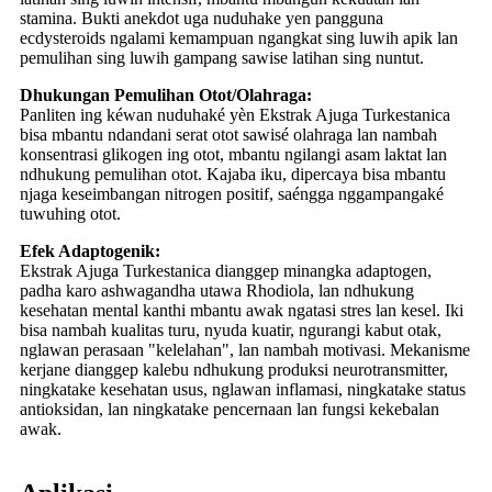
stamina. Bukti anekdot uga nuduhake yen pangguna
ecdysteroids ngalami kemampuan ngangkat sing luwih apik lan
pemulihan sing luwih gampang sawise latihan sing nuntut.
Dhukungan Pemulihan Otot/Olahraga:
Panliten ing kéwan nuduhaké yèn Ekstrak Ajuga Turkestanica
bisa mbantu ndandani serat otot sawisé olahraga lan nambah
konsentrasi glikogen ing otot, mbantu ngilangi asam laktat lan
ndhukung pemulihan otot. Kajaba iku, dipercaya bisa mbantu
njaga keseimbangan nitrogen positif, saéngga nggampangaké
tuwuhing otot.
Efek Adaptogenik:
Ekstrak Ajuga Turkestanica dianggep minangka adaptogen,
padha karo ashwagandha utawa Rhodiola, lan ndhukung
kesehatan mental kanthi mbantu awak ngatasi stres lan kesel. Iki
bisa nambah kualitas turu, nyuda kuatir, ngurangi kabut otak,
nglawan perasaan "kelelahan", lan nambah motivasi. Mekanisme
kerjane dianggep kalebu ndhukung produksi neurotransmitter,
ningkatake kesehatan usus, nglawan inflamasi, ningkatake status
antioksidan, lan ningkatake pencernaan lan fungsi kekebalan
awak.