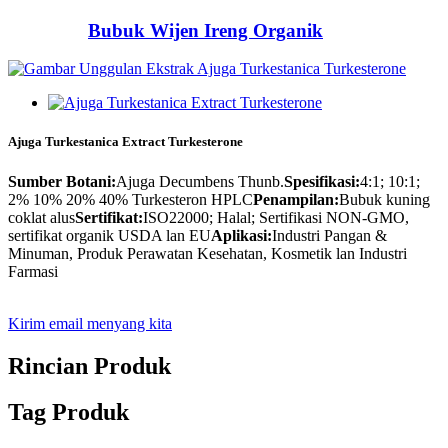
Bubuk Wijen Ireng Organik
Ajuga Turkestanica Extract Turkesterone
Sumber Botani:
Ajuga Decumbens Thunb.
Spesifikasi:
4:1; 10:1;
2% 10% 20% 40% Turkesteron HPLC
Penampilan:
Bubuk kuning
coklat alus
Sertifikat:
ISO22000; Halal; Sertifikasi NON-GMO,
sertifikat organik USDA lan EU
Aplikasi:
Industri Pangan &
Minuman, Produk Perawatan Kesehatan, Kosmetik lan Industri
Farmasi
Kirim email menyang kita
Rincian Produk
Tag Produk