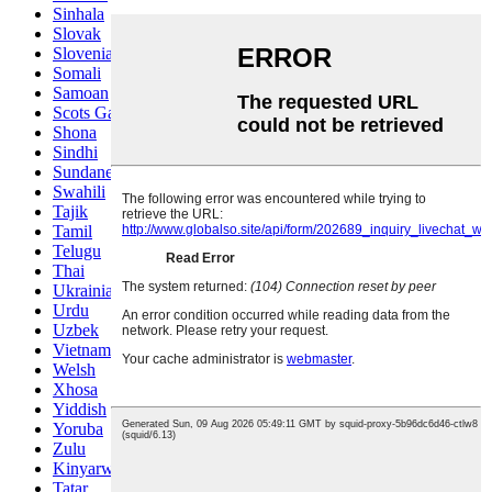
Sinhala
Slovak
Slovenian
Somali
Samoan
Scots Gaelic
Shona
Sindhi
Sundanese
Swahili
Tajik
Tamil
Telugu
Thai
Ukrainian
Urdu
Uzbek
Vietnamese
Welsh
Xhosa
Yiddish
Yoruba
Zulu
Kinyarwanda
Tatar