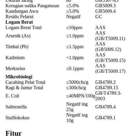
Ukuran Jaring
80
GB5507-85
Kerugian nalika Pangatusan
≤5.0%
GB5009.3
Kandungan Awu
≤5.0%
GB5009.4
Residu Pelarut
Negatif
GC
Logam Berat
Logam Berat Total
≤10ppm
AAS
AAS
Arsenik (As)
≤1.0ppm
(GB/T5009.11)
AAS
Timbal (Pb)
≤1.5ppm
(GB5009.12)
AAS
Kadmium
<1.0ppm
(GB/T5009.15)
AAS
Merkurius
≤0.1ppm
(GB/T5009.17)
Mikrobiologi
Cacahing Pelat Total
≤5000cfu/g
GB4789.2
Ragi & Jamur Total
≤300cfu/g
GB4789.15
GB/T4789.3-
E. Coli
≤40MPN/100g
2003
Negatif ing
Salmonella
GB4789.4
25g
Negatif ing
Stafilokokus
GB4789.1
10g
Fitur