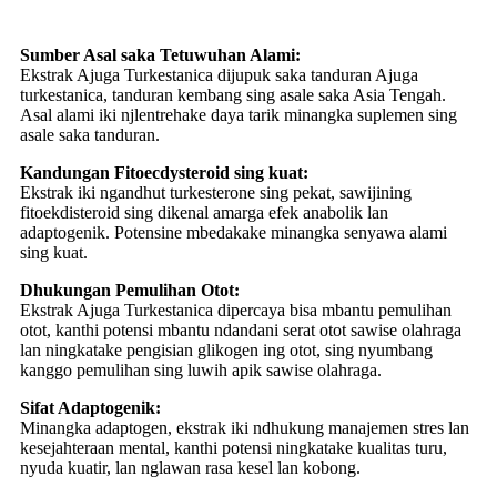
Sumber Asal saka Tetuwuhan Alami:
Ekstrak Ajuga Turkestanica dijupuk saka tanduran Ajuga
turkestanica, tanduran kembang sing asale saka Asia Tengah.
Asal alami iki njlentrehake daya tarik minangka suplemen sing
asale saka tanduran.
Kandungan Fitoecdysteroid sing kuat:
Ekstrak iki ngandhut turkesterone sing pekat, sawijining
fitoekdisteroid sing dikenal amarga efek anabolik lan
adaptogenik. Potensine mbedakake minangka senyawa alami
sing kuat.
Dhukungan Pemulihan Otot:
Ekstrak Ajuga Turkestanica dipercaya bisa mbantu pemulihan
otot, kanthi potensi mbantu ndandani serat otot sawise olahraga
lan ningkatake pengisian glikogen ing otot, sing nyumbang
kanggo pemulihan sing luwih apik sawise olahraga.
Sifat Adaptogenik:
Minangka adaptogen, ekstrak iki ndhukung manajemen stres lan
kesejahteraan mental, kanthi potensi ningkatake kualitas turu,
nyuda kuatir, lan nglawan rasa kesel lan kobong.