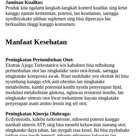
Jaminan Kualitas:
Produk kita ngalami langkah-langkah kontrol kualitas sing ketat
kanggo njamin kemurnian, potensi, lan keamanan, saengga
nyedhiyakake pilihan suplemen sing bisa dipercaya lan
berkualitas tinggi kanggo konsumen.
Manfaat Kesehatan
Peningkatan Pertumbuhan Otot:
Ekstrak Ajuga Turkestanica wis kabukten bisa ndhukung
pertumbuhan otot lan ningkatake rasio otot-lemak, saengga
ningkatake komposisi awak. Riset nuduhake yen ekstrak iki bisa
nyumbang kanggo efek anti-obesitas lan ningkatake
metabolisme, kanthi potensial kanthi nyuda penyerapan lipid,
modulasi metabolisme glukosa, nglawan resistensi insulin, lan
ningkatake sintesis otot liwat mekanisme kayata ningkatake
penyerapan asam amino leusin ing sel otot.
Peningkatan Kinerja Olahraga:
Ecdysteroids, kalebu turkesterone, nduweni potensi kanggo
nambah sintesis ATP, sing bisa menehi kekuwatan marang otot,
ningkatake daya tahan, lan nyegah rasa kesel. Iki bisa nyebabake
latihan sing luwih intensif, mbantu mbangun kekuatan lan