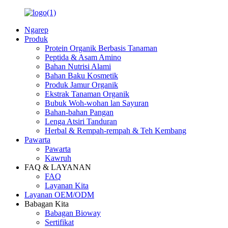
Ngarep
Produk
Protein Organik Berbasis Tanaman
Peptida & Asam Amino
Bahan Nutrisi Alami
Bahan Baku Kosmetik
Produk Jamur Organik
Ekstrak Tanaman Organik
Bubuk Woh-wohan lan Sayuran
Bahan-bahan Pangan
Lenga Atsiri Tanduran
Herbal & Rempah-rempah & Teh Kembang
Pawarta
Pawarta
Kawruh
FAQ & LAYANAN
FAQ
Layanan Kita
Layanan OEM/ODM
Babagan Kita
Babagan Bioway
Sertifikat