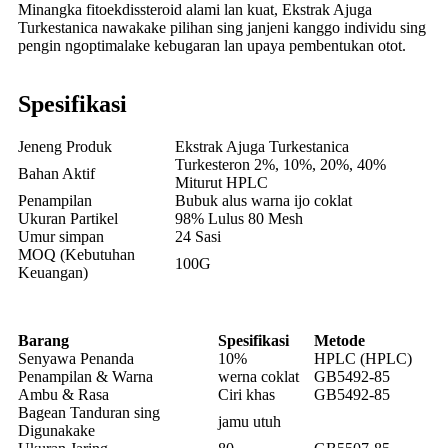
Minangka fitoekdissteroid alami lan kuat, Ekstrak Ajuga
Turkestanica nawakake pilihan sing janjeni kanggo individu sing
pengin ngoptimalake kebugaran lan upaya pembentukan otot.
Spesifikasi
Jeneng Produk
Ekstrak Ajuga Turkestanica
Turkesteron 2%, 10%, 20%, 40%
Bahan Aktif
Miturut HPLC
Penampilan
Bubuk alus warna ijo coklat
Ukuran Partikel
98% Lulus 80 Mesh
Umur simpan
24 Sasi
MOQ (Kebutuhan
100G
Keuangan)
Barang
Spesifikasi
Metode
Senyawa Penanda
10%
HPLC (HPLC)
Penampilan & Warna
werna coklat
GB5492-85
Ambu & Rasa
Ciri khas
GB5492-85
Bagean Tanduran sing
jamu utuh
Digunakake