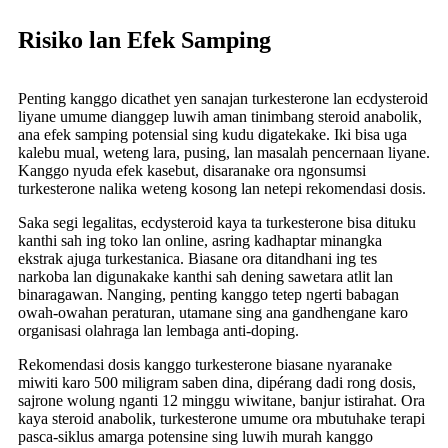
Risiko lan Efek Samping
Penting kanggo dicathet yen sanajan turkesterone lan ecdysteroid
liyane umume dianggep luwih aman tinimbang steroid anabolik,
ana efek samping potensial sing kudu digatekake. Iki bisa uga
kalebu mual, weteng lara, pusing, lan masalah pencernaan liyane.
Kanggo nyuda efek kasebut, disaranake ora ngonsumsi
turkesterone nalika weteng kosong lan netepi rekomendasi dosis.
Saka segi legalitas, ecdysteroid kaya ta turkesterone bisa dituku
kanthi sah ing toko lan online, asring kadhaptar minangka
ekstrak ajuga turkestanica. Biasane ora ditandhani ing tes
narkoba lan digunakake kanthi sah dening sawetara atlit lan
binaragawan. Nanging, penting kanggo tetep ngerti babagan
owah-owahan peraturan, utamane sing ana gandhengane karo
organisasi olahraga lan lembaga anti-doping.
Rekomendasi dosis kanggo turkesterone biasane nyaranake
miwiti karo 500 miligram saben dina, dipérang dadi rong dosis,
sajrone wolung nganti 12 minggu wiwitane, banjur istirahat. Ora
kaya steroid anabolik, turkesterone umume ora mbutuhake terapi
pasca-siklus amarga potensine sing luwih murah kanggo