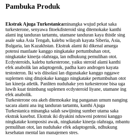
Pambuka Produk
Ekstrak Ajuga Turkestanica
minangka wujud pekat saka
turkesterone, senyawa fitoekdisteroid sing ditemokake kanthi
alami ing tanduran tartamtu, utamane tanduran kaya thistle sing
asale saka Asia Tengah, kalebu wilayah kayata Siberia, Asia,
Bulgaria, lan Kazakhstan. Ekstrak alami iki dikenal amarga
potensi manfaate kanggo ningkatake pertumbuhan otot,
ningkatake kinerja olahraga, lan ndhukung pemulihan otot.
Ecdysteroids, kalebu turkesterone, yaiku steroid alami kanthi
efek anabolik lan adaptogenik, padha karo androgen kayata
testosteron. Iki wis diisolasi lan digunakake kanggo nggawe
suplemen sing ditujokake kanggo ningkatake pertumbuhan otot
lan kinerja atletik. Panliten nuduhake yen turkesterone bisa uga
luwih kuat tinimbang suplemen ecdysteroid liyane, utamane ing
efek anabolik.
Turkesterone ora akeh ditemokake ing panganan umum nanging
sacara alami ana ing tanduran tartamtu, kanthi Ajuga
Turkestanica minangka salah sawijining sumber utama saka
ekstrak kasebut. Ekstrak iki diyakini nduweni potensi kanggo
ningkatake komposisi awak, ningkatake kinerja olahraga, mbantu
pemulihan otot, lan nuduhake efek adaptogenik, ndhukung
kesehatan mental lan manajemen stres.