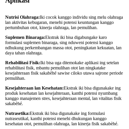
Aplikasi
Nutrisi Olahraga:
Iki cocok kanggo individu sing melu olahraga
lan aktivitas kebugaran, menehi potensi keuntungan kanggo
pertumbuhan otot, kinerja olahraga, lan pemulihan.
Suplemen Binaraga:
Ekstrak iki bisa digabungake karo
formulasi suplemen binaraga, sing nduweni potensi kanggo
ndhukung perkembangan massa otot, peningkatan kekuatan, lan
daya tahan olahraga.
Rehabilitasi Fisik:
Iki bisa uga ditemokake aplikasi ing setelan
rehabilitasi fisik, mbantu pemulihan otot lan ningkatake
kesejahteraan fisik sakabèhé sawise ciloko utawa sajrone periode
pemulihan.
Kesejahteraan lan Kesehatan:
Ekstrak iki bisa digunakake ing
produk kesehatan lan kesejahteraan, kanthi potensi nyumbang
kanggo manajemen stres, kesejahteraan mental, lan vitalitas fisik
sakabèhé.
Nutrasetika:
Ekstrak iki bisa digunakake ing formulasi
nutraseutikal, kanthi potensi menehi dhukungan kanggo
kesehatan otot, pemulihan olahraga, lan kinerja fisik sakabèhé.