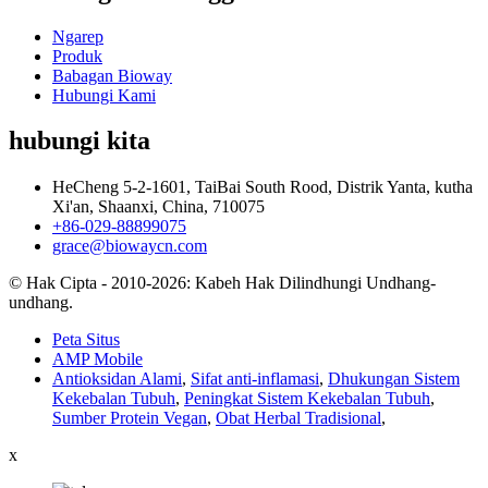
Ngarep
Produk
Babagan Bioway
Hubungi Kami
hubungi kita
HeCheng 5-2-1601, TaiBai South Rood, Distrik Yanta, kutha
Xi'an, Shaanxi, China, 710075
+86-029-88899075
grace@biowaycn.com
© Hak Cipta - 2010-2026: Kabeh Hak Dilindhungi Undhang-
undhang.
Peta Situs
AMP Mobile
Antioksidan Alami
,
Sifat anti-inflamasi
,
Dhukungan Sistem
Kekebalan Tubuh
,
Peningkat Sistem Kekebalan Tubuh
,
Sumber Protein Vegan
,
Obat Herbal Tradisional
,
x