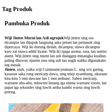
Tag Produk
Pambuka Produk
Wiji Jinten Murni lan Asli ngrujuk
Wiji jinten sing ora
dicampur lan dijupuk langsung saka petani lan pemasok sing
dipercaya. Wiji iki durung diolah, dicampur, utawa dicampur
karo zat utawa aditif liyane. Wiji iki njaga aroma, rasa, lan nutrisi
alami. Wiji jinten sing murni lan asli dianggep minangka kualitas
paling dhuwur, njamin rasa sing asli lan sugih nalika digunakake
ing masak.
Jinten
, utuh, yaiku wiji Cuminumcyminum L. sing wis garing,
kasusun saka rong mericarp dawa, sing tetep nyambung, ukurane
kira-kira 5 mm dawane lan 1 mm ambane. Saben mericarp,
warnane abu-abu, nduweni limang iga utama warnane enom, lan
papat iga sekunder sing luwih amba kanthi warna sing luwih
peteng.