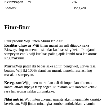
Kelembapan ± 2%
7%
Asal-usul
Tiongkok
Fitur-fitur
Fitur produk Wiji Jinten Murni lan Asli:
Kualitas dhuwur:
Wiji jinten murni lan asli dijupuk saka
Bioway, sing memenuhi standar kualitas sing ketat. Iki njamin
sampeyan entuk wiji kualitas paling apik kanthi rasa lan aroma
sing maksimal.
Murni:
Wiji jinten iki bebas saka aditif, pengawet, utawa rasa
buatan. Wiji iki 100% alami lan murni, menehi rasa asli ing
masakan sampeyan.
Kesegaran:
Wiji jinten murni lan asli disimpen lan dikemas
kanthi ati-ati supaya tetep seger. Iki njamin wiji kasebut kebak
rasa lan aroma nalika digunakake.
Nilai nutrisi:
Wiji jinten dikenal amarga akeh mupangate kanggo
kesehatan. Wiji jinten minangka sumber antioksidan, vitamin,