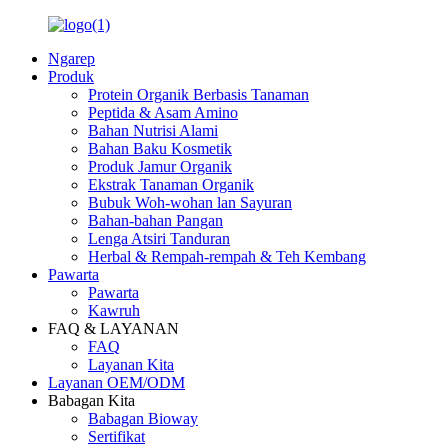
Ngarep
Produk
Protein Organik Berbasis Tanaman
Peptida & Asam Amino
Bahan Nutrisi Alami
Bahan Baku Kosmetik
Produk Jamur Organik
Ekstrak Tanaman Organik
Bubuk Woh-wohan lan Sayuran
Bahan-bahan Pangan
Lenga Atsiri Tanduran
Herbal & Rempah-rempah & Teh Kembang
Pawarta
Pawarta
Kawruh
FAQ & LAYANAN
FAQ
Layanan Kita
Layanan OEM/ODM
Babagan Kita
Babagan Bioway
Sertifikat