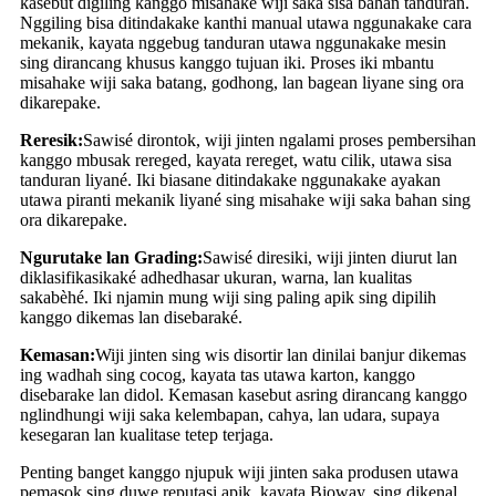
kasebut digiling kanggo misahake wiji saka sisa bahan tanduran.
Nggiling bisa ditindakake kanthi manual utawa nggunakake cara
mekanik, kayata nggebug tanduran utawa nggunakake mesin
sing dirancang khusus kanggo tujuan iki. Proses iki mbantu
misahake wiji saka batang, godhong, lan bagean liyane sing ora
dikarepake.
Reresik:
Sawisé dirontok, wiji jinten ngalami proses pembersihan
kanggo mbusak rereged, kayata rereget, watu cilik, utawa sisa
tanduran liyané. Iki biasane ditindakake nggunakake ayakan
utawa piranti mekanik liyané sing misahake wiji saka bahan sing
ora dikarepake.
Ngurutake lan Grading:
Sawisé diresiki, wiji jinten diurut lan
diklasifikasikaké adhedhasar ukuran, warna, lan kualitas
sakabèhé. Iki njamin mung wiji sing paling apik sing dipilih
kanggo dikemas lan disebaraké.
Kemasan:
Wiji jinten sing wis disortir lan dinilai banjur dikemas
ing wadhah sing cocog, kayata tas utawa karton, kanggo
disebarake lan didol. Kemasan kasebut asring dirancang kanggo
nglindhungi wiji saka kelembapan, cahya, lan udara, supaya
kesegaran lan kualitase tetep terjaga.
Penting banget kanggo njupuk wiji jinten saka produsen utawa
pemasok sing duwe reputasi apik, kayata Bioway, sing dikenal