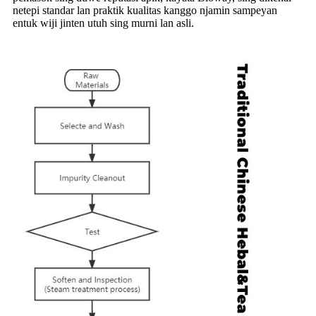
netepi standar lan praktik kualitas kanggo njamin sampeyan
entuk wiji jinten utuh sing murni lan asli.