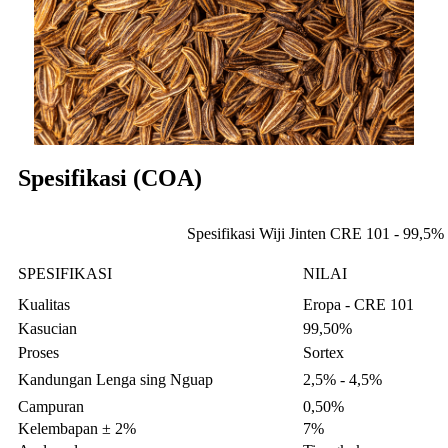
Spesifikasi (COA)
Spesifikasi Wiji Jinten CRE 101 - 99,5%
SPESIFIKASI
NILAI
Kualitas
Eropa - CRE 101
Kasucian
99,50%
Proses
Sortex
Kandungan Lenga sing Nguap
2,5% - 4,5%
Campuran
0,50%
Kelembapan ± 2%
7%