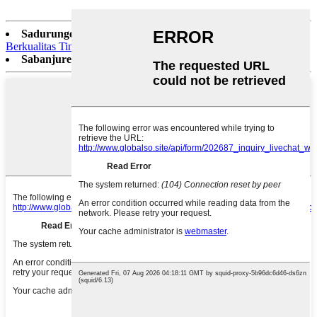
Sadurunge:
Bawang Putih Ireng Fermentasi Organik Garing
Berkualitas Tinggi
Sabanjure:
Cengkeh Utuh/Bubuk sing Apik