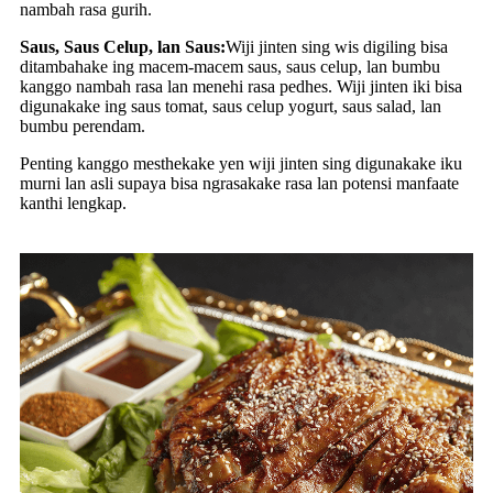
nambah rasa gurih.
Saus, Saus Celup, lan Saus:
Wiji jinten sing wis digiling bisa
ditambahake ing macem-macem saus, saus celup, lan bumbu
kanggo nambah rasa lan menehi rasa pedhes. Wiji jinten iki bisa
digunakake ing saus tomat, saus celup yogurt, saus salad, lan
bumbu perendam.
Penting kanggo mesthekake yen wiji jinten sing digunakake iku
murni lan asli supaya bisa ngrasakake rasa lan potensi manfaate
kanthi lengkap.