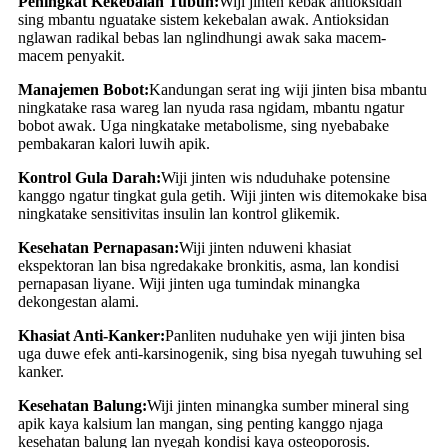
Peningkat Kekebalan Tubuh:
Wiji jinten kebak antioksidan
sing mbantu nguatake sistem kekebalan awak. Antioksidan
nglawan radikal bebas lan nglindhungi awak saka macem-
macem penyakit.
Manajemen Bobot:
Kandungan serat ing wiji jinten bisa mbantu
ningkatake rasa wareg lan nyuda rasa ngidam, mbantu ngatur
bobot awak. Uga ningkatake metabolisme, sing nyebabake
pembakaran kalori luwih apik.
Kontrol Gula Darah:
Wiji jinten wis nduduhake potensine
kanggo ngatur tingkat gula getih. Wiji jinten wis ditemokake bisa
ningkatake sensitivitas insulin lan kontrol glikemik.
Kesehatan Pernapasan:
Wiji jinten nduweni khasiat
ekspektoran lan bisa ngredakake bronkitis, asma, lan kondisi
pernapasan liyane. Wiji jinten uga tumindak minangka
dekongestan alami.
Khasiat Anti-Kanker:
Panliten nuduhake yen wiji jinten bisa
uga duwe efek anti-karsinogenik, sing bisa nyegah tuwuhing sel
kanker.
Kesehatan Balung:
Wiji jinten minangka sumber mineral sing
apik kaya kalsium lan mangan, sing penting kanggo njaga
kesehatan balung lan nyegah kondisi kaya osteoporosis.