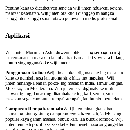
Penting kanggo dicathet yen sanajan wiji jinten nduweni potensi
manfaat kesehatan, wiji jinten ora kudu dianggep minangka
panggantos kanggo saran utawa perawatan medis profesional.
Aplikasi
Wiji Jinten Murni lan Asli nduweni aplikasi sing serbaguna ing
macem-macem masakan lan obat tradisional. Iki sawetara bidang
umum sing nggunakake wiji jinten:
Panggunaan Kuliner:
Wiji jinten akeh digunakake ing masakan
kanggo nambah rasa lan aroma sing khas ing masakan. Wiji
jinten minangka bahan pokok ing masakan India, Timur Tengah,
Meksiko, lan Mediterania. Wiji jinten bisa digunakake utuh
utawa digiling, lan asring ditambahake ing kari, semur, sup,
masakan sega, campuran rempah-rempah, lan bumbu perendam.
Campuran Rempah-rempah:
Wiji jinten minangka bahan
utama ing pirang-pirang campuran rempah-rempah, kalebu sing
populer kaya garam masala, bubuk kari, lan bubuk lombok. Wiji
jinten nambah profil rasa sakabèhé lan menehi rasa sing anget lan
alami kanggo campuran kasebut.