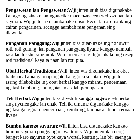
Pengawetan lan Pengawetan:
Wiji jinten utuh bisa digunakake
kanggo ngasinake lan ngawetke macem-macem woh-wohan lan
sayuran. Wiji jinten iki nambahake unsur kecut lan aromatik ing
cairan pengasinan, saengga nambah rasa panganan sing
diawetke.
Panganan Panggang:
Wiji jinten bisa ditaburake ing ndhuwur
roti, roti gulung, lan panganan panggang liyane kanggo nambah
rasa lan tekstur sing unik. Wiji jinten asring digunakake ing resep
roti tradisional kaya ta naan lan roti pita.
Obat Herbal Tradisional:
Wiji jinten wis digunakake ing obat
tradisional amarga mupangate kanggo kesehatan. Wiji jinten
asring dilebokake ing obat herbal kanggo mbantu pencernaan,
ngatasi kembung, lan ngatasi masalah pernapasan.
Teh Herbal:
Wiji jinten bisa diseduh kanggo nggawe teh herbal
sing nyenengake lan enak. Teh iki umume digunakake kanggo
ngatasi gangguan pencernaan, kembung, lan masalah pencernaan
liyane.
Bumbu kanggo sayuran:
Wiji jinten bisa digunakake kanggo
bumbu sayuran panggang utawa tumis. Wiji jinten iki cocog
banget karo sayuran oyot kaya wortel, kentang, lan bit, saengga