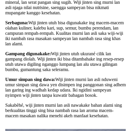
mineral, lan serat pangan sing sugih. Wiji jinten sing murni lan
asli njaga nilai nutrisine, saengga sampeyan bisa nikmati
mupangate kanggo kesehatan.
Serbaguna:
Wiji jinten utuh bisa digunakake ing macem-macem
olahan kuliner, kalebu kari, sup, semur, bumbu perendam, lan
campuran rempah-rempah. Kualitas murni lan asli saka wiji-wiji
iki nambah rasa masakan sampeyan lan nambah rasa sing khas
lan alami.
Gampang digunakake:
Wiji jinten utuh ukurané cilik lan
gampang diolah. Wiji jinten iki bisa ditambahake ing resep-resep
utuh utawa digiling nganggo lumpang lan alu utawa gilingan
bumbu, gumantung saka seleramu.
Umur simpan sing dawa:
Wiji jinten murni lan asli nduweni
umur simpan sing dawa yen disimpen ing panggonan sing adhem
lan garing ing wadhah kedap udara. Iki ngidini sampeyan
nyimpen wiji jinten tanpa kuwatir babagan bosok.
Sakabèhé, wiji jinten murni lan asli nawakake bahan alami sing
berkualitas tinggi sing bisa nambah rasa lan aroma macem-
macem masakan nalika menehi akeh manfaat kesehatan.