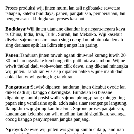
Proses produksi wiji jinten murni lan asli nglibatake sawetara
tahapan, kalebu budidaya, panen, pangatusan, pembersihan, lan
pengemasan. Iki ringkesan proses kasebut:
Budidaya:
Wiji jinten utamane ditandur ing negara-negara kaya
ta China, India, Iran, Turki, Suriah, lan Meksiko. Wiji kasebut
disebar sajrone musim tanam sing cocog lan mbutuhake lemah
sing drainase apik lan iklim sing anget lan garing.
Panen:
Tanduran jinten tuwuh nganti dhuwuré kurang luwih 20-
30 inci lan ngasilaké kembang cilik putih utawa jambon. Wijiné
wiwit thukul dadi woh-wohan cilik dawa, sing dikenal minangka
wiji jinten. Tanduran wis siap dipanen nalika wijiné malih dadi
coklat lan wiwit garing ing tanduran.
Pangatusan:
Sawisé dipanen, tanduran jinten dicabut oyode lan
diiket dadi siji kanggo dikeringake. Bundelan iki biasane
digantung kanthi posisi walik sajrone pirang-pirang minggu ing
papan sing ventilasine apik, adoh saka sinar srengenge langsung.
Iki ngidini wiji garing kanthi alami. Sajrone proses pangatusan,
kandungan kelembapan wiji mudhun kanthi signifikan, saengga
cocog kanggo panyimpenan jangka panjang.
Ngroyok:
Sawise wiji jinten wis garing kanthi cukup, tanduran