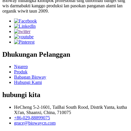
Bioway minangka klompok profesional sing dihormati banget sing
wis darmabakti kanggo produksi lan pasokan panganan alami lan
organik wiwit taun 2009.
Dhukungan Pelanggan
Ngarep
Produk
Babagan Bioway
Hubungi Kami
hubungi kita
HeCheng 5-2-1601, TaiBai South Rood, Distrik Yanta, kutha
Xi'an, Shaanxi, China, 710075
+86-029-88899075
grace@biowaycn.com