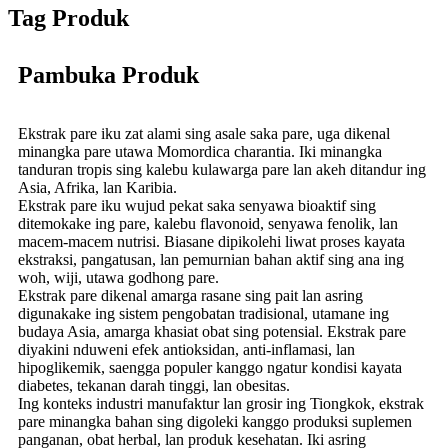
Tag Produk
Pambuka Produk
Ekstrak pare iku zat alami sing asale saka pare, uga dikenal
minangka pare utawa Momordica charantia. Iki minangka
tanduran tropis sing kalebu kulawarga pare lan akeh ditandur ing
Asia, Afrika, lan Karibia.
Ekstrak pare iku wujud pekat saka senyawa bioaktif sing
ditemokake ing pare, kalebu flavonoid, senyawa fenolik, lan
macem-macem nutrisi. Biasane dipikolehi liwat proses kayata
ekstraksi, pangatusan, lan pemurnian bahan aktif sing ana ing
woh, wiji, utawa godhong pare.
Ekstrak pare dikenal amarga rasane sing pait lan asring
digunakake ing sistem pengobatan tradisional, utamane ing
budaya Asia, amarga khasiat obat sing potensial. Ekstrak pare
diyakini nduweni efek antioksidan, anti-inflamasi, lan
hipoglikemik, saengga populer kanggo ngatur kondisi kayata
diabetes, tekanan darah tinggi, lan obesitas.
Ing konteks industri manufaktur lan grosir ing Tiongkok, ekstrak
pare minangka bahan sing digoleki kanggo produksi suplemen
panganan, obat herbal, lan produk kesehatan. Iki asring