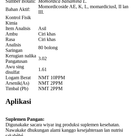
Sumber Botani:
Momordica balsamina L.
Momordicoside AE, K, L, momardiciusI, II lan
Bahan Aktif:
III.
Kontrol Fisik
Kimia
Item Analisis
Asil
Ambu
Ciri khas
Rasa
Ciri khas
Analisis
80 bolong
Saringan
Kerugian nalika
3.02
Pangatusan
Awu sing
1.61
disulfat
Logam Berat
NMT 10PPM
Arsenik(As)
NMT 2PPM
Timbal (Pb)
NMT 2PPM
Aplikasi
Suplemen Pangan:
Digunakake sacara wiyar ing produksi suplemen kesehatan.
Nawakake dhukungan alami kanggo kesejahteraan lan nutrisi
sakabèhé.