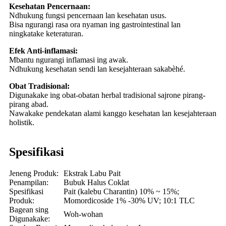
Kesehatan Pencernaan:
Ndhukung fungsi pencernaan lan kesehatan usus.
Bisa ngurangi rasa ora nyaman ing gastrointestinal lan
ningkatake keteraturan.
Efek Anti-inflamasi:
Mbantu ngurangi inflamasi ing awak.
Ndhukung kesehatan sendi lan kesejahteraan sakabèhé.
Obat Tradisional:
Digunakake ing obat-obatan herbal tradisional sajrone pirang-
pirang abad.
Nawakake pendekatan alami kanggo kesehatan lan kesejahteraan
holistik.
Spesifikasi
Jeneng Produk:
Ekstrak Labu Pait
Penampilan:
Bubuk Halus Coklat
Spesifikasi
Pait (kalebu Charantin) 10% ~ 15%;
Produk:
Momordicoside 1% -30% UV; 10:1 TLC
Bagean sing
Woh-wohan
Digunakake: