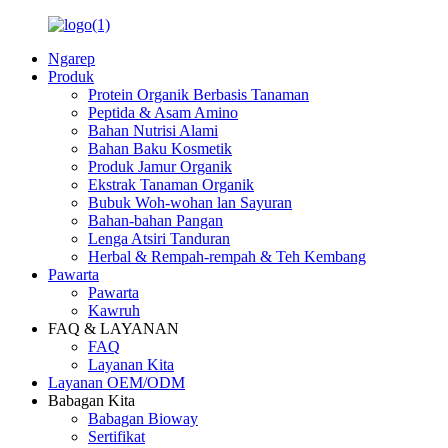
Ngarep
Produk
Protein Organik Berbasis Tanaman
Peptida & Asam Amino
Bahan Nutrisi Alami
Bahan Baku Kosmetik
Produk Jamur Organik
Ekstrak Tanaman Organik
Bubuk Woh-wohan lan Sayuran
Bahan-bahan Pangan
Lenga Atsiri Tanduran
Herbal & Rempah-rempah & Teh Kembang
Pawarta
Pawarta
Kawruh
FAQ & LAYANAN
FAQ
Layanan Kita
Layanan OEM/ODM
Babagan Kita
Babagan Bioway
Sertifikat