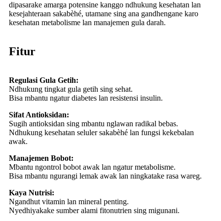
dipasarake amarga potensine kanggo ndhukung kesehatan lan
kesejahteraan sakabèhé, utamane sing ana gandhengane karo
kesehatan metabolisme lan manajemen gula darah.
Fitur
Regulasi Gula Getih:
Ndhukung tingkat gula getih sing sehat.
Bisa mbantu ngatur diabetes lan resistensi insulin.
Sifat Antioksidan:
Sugih antioksidan sing mbantu nglawan radikal bebas.
Ndhukung kesehatan seluler sakabèhé lan fungsi kekebalan
awak.
Manajemen Bobot:
Mbantu ngontrol bobot awak lan ngatur metabolisme.
Bisa mbantu ngurangi lemak awak lan ningkatake rasa wareg.
Kaya Nutrisi:
Ngandhut vitamin lan mineral penting.
Nyedhiyakake sumber alami fitonutrien sing migunani.