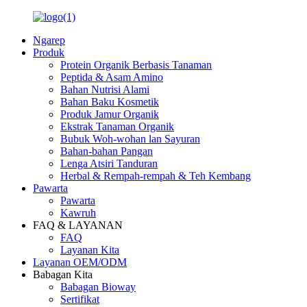
Ngarep
Produk
Protein Organik Berbasis Tanaman
Peptida & Asam Amino
Bahan Nutrisi Alami
Bahan Baku Kosmetik
Produk Jamur Organik
Ekstrak Tanaman Organik
Bubuk Woh-wohan lan Sayuran
Bahan-bahan Pangan
Lenga Atsiri Tanduran
Herbal & Rempah-rempah & Teh Kembang
Pawarta
Pawarta
Kawruh
FAQ & LAYANAN
FAQ
Layanan Kita
Layanan OEM/ODM
Babagan Kita
Babagan Bioway
Sertifikat