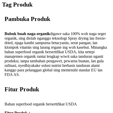
Tag Produk
Pambuka Produk
Bubuk buah naga organik
digawe saka 100% woh naga seger
organik, sing diolah nganggo teknologi Spray drying lan freeze-
dried, njaga kanthi sampurna betacyanin, serat pangan, lan
klompok vitamin sing larang regane ing woh kasebut. Minangka
bahan superfood organik bersertifikat USDA, kita netepi
manajemen organik rantai lengkap wiwit saka tanduran nganti
produksi, tanpa tambahan pengawet, pewarna buatan, lan gula
rafinasi, nyedhiyakake solusi nutrisi berbasis tanduran alami
kanggo para pelanggan global sing memenuhi standar EU lan
FDA AS.
Fitur Produk
Bahan superfood organik bersertifikat USDA
Fitur Produk：