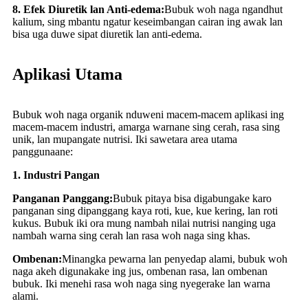
8. Efek Diuretik lan Anti-edema:
Bubuk woh naga ngandhut
kalium, sing mbantu ngatur keseimbangan cairan ing awak lan
bisa uga duwe sipat diuretik lan anti-edema.
Aplikasi Utama
Bubuk woh naga organik nduweni macem-macem aplikasi ing
macem-macem industri, amarga warnane sing cerah, rasa sing
unik, lan mupangate nutrisi. Iki sawetara area utama
panggunaane:
1. Industri Pangan
Panganan Panggang:
Bubuk pitaya bisa digabungake karo
panganan sing dipanggang kaya roti, kue, kue kering, lan roti
kukus. Bubuk iki ora mung nambah nilai nutrisi nanging uga
nambah warna sing cerah lan rasa woh naga sing khas.
Ombenan:
Minangka pewarna lan penyedap alami, bubuk woh
naga akeh digunakake ing jus, ombenan rasa, lan ombenan
bubuk. Iki menehi rasa woh naga sing nyegerake lan warna
alami.