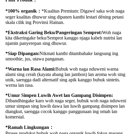
*100% organik：
*Kualitas Premium: Digawé saka woh naga
seger kualitas dhuwur sing dipanen kanthi lestari déning petani
skala cilik ing Provinsi Hainan.
*Ekstraksi Garing Beku/Pangeringan Semprot:
Woh naga
kita dikeringake beku/Semprot kanggo njaga kabeh nutrisi lan
njamin panyerepan sing dhuwur.
*Siap Dipangan:
Nikmati kanthi ditambahake langsung ing
smoothie, jus, utawa panganan.
*Warna lan Rasa Alami:
Bubuk woh naga nduweni warna
alami sing cerah (kayata abang lan jambon) lan aroma woh sing
unik, saengga dadi alternatif sing apik kanggo bubuk sintetis.
werna lan rasa.
*Umur Simpen Luwih Awet lan Gampang Disimpen:
Dibandhingake karo woh naga seger, bubuk woh naga nduweni
umur simpan sing luwih dawa lan luwih gampang disimpen lan
diangkut, saengga cocok kanggo panggunaan ing omah lan
komersial.
*Ramah Lingkungan：
Proses produksi bubuk woh naga organik luwih fokus marang