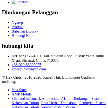
Dhukungan Pelanggan
Ngarep
Produk
Babagan Bioway
Hubungi Kami
hubungi kita
HeCheng 5-2-1601, TaiBai South Rood, Distrik Yanta, kutha
Xi'an, Shaanxi, China, 710075
+86-029-88899075
grace@biowaycn.com
© Hak Cipta - 2010-2026: Kabeh Hak Dilindhungi Undhang-
undhang.
Peta Situs
AMP Mobile
Sifat anti-inflamasi
,
Antioksidan Alami
,
Dhukungan Sistem
Kekebalan Tubuh
,
Obat Herbal Tradisional
,
Peningkat Sistem
Kekebalan Tubuh
,
Sumber Protein Vegan
,