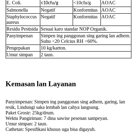
E. Coli.
<10cfu/g
AOAC
≤10cfu/g
Salmonella
Negatif
Konformitas
AOAC
Staphylococcus
Negatif
Konformitas
AOAC
aureus
Residu Pestisida
Sesuai karo standar NOP Organik.
Panyimpenan
Simpen ing panggonan sing garing lan adhem.
Suhu <20 Celcius RH <60%.
Pengepakan
10 kg/karton.
Umur simpan
2 taun.
Kemasan lan Layanan
Panyimpenan: Simpen ing panggonan sing adhem, garing, lan
resik, Lindungi saka lembab lan cahya langsung.
Paket Grosir: 25kg/drum.
Wektu Pangiriman: 7 dina sawise pesenan sampeyan.
Umur simpan: 2 taun.
Cathetan: Spesifikasi khusus uga bisa digayuh.