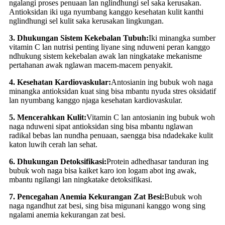
ngalangi proses penuaan lan nglindhungi sel saka kerusakan.
Antioksidan iki uga nyumbang kanggo kesehatan kulit kanthi
nglindhungi sel kulit saka kerusakan lingkungan.
3. Dhukungan Sistem Kekebalan Tubuh:
Iki minangka sumber
vitamin C lan nutrisi penting liyane sing nduweni peran kanggo
ndhukung sistem kekebalan awak lan ningkatake mekanisme
pertahanan awak nglawan macem-macem penyakit.
4. Kesehatan Kardiovaskular:
Antosianin ing bubuk woh naga
minangka antioksidan kuat sing bisa mbantu nyuda stres oksidatif
lan nyumbang kanggo njaga kesehatan kardiovaskular.
5. Mencerahkan Kulit:
Vitamin C lan antosianin ing bubuk woh
naga nduweni sipat antioksidan sing bisa mbantu nglawan
radikal bebas lan nundha penuaan, saengga bisa ndadekake kulit
katon luwih cerah lan sehat.
6. Dhukungan Detoksifikasi:
Protein adhedhasar tanduran ing
bubuk woh naga bisa kaiket karo ion logam abot ing awak,
mbantu ngilangi lan ningkatake detoksifikasi.
7. Pencegahan Anemia Kekurangan Zat Besi:
Bubuk woh
naga ngandhut zat besi, sing bisa migunani kanggo wong sing
ngalami anemia kekurangan zat besi.