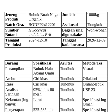
Jeneng
Bubuk Buah Naga
Jumlah
1000kg
Produk
Organik
Batch
Ora.
BODFP2412201
Asal-usul
Tiongkok
Sumber
Hylocereus
Bagean sing
Woh-wohan
Botani
undulatus Brit
digunakake
Tanggal
2024-12-10
Tanggal
2026-12-09
Produksi
kadaluwarsa
Barang
Spesifikasi
Asil tes
Metode Tes
Penampilan
Bubuk Halus
Tundhuk
Visual
Abang Ungu
Ambu
Ciri khas
Tundhuk
Olfaktori
Rasa
Ciri khas
Tundhuk
Organoleptik
Analisis
95% lulus 80
Tundhuk
USP 23
Saringan
mesh
Kelarutan (Ing
Larut
Tundhuk
Spesifikasi Ing
banyu)
Omah
Penyerapan
525-535 nm
Tundhuk
Spesifikasi Ing