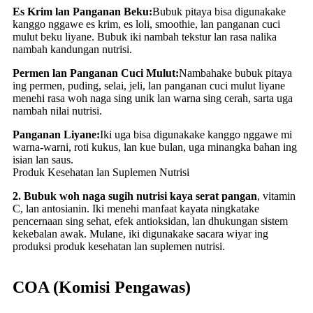
Es Krim lan Panganan Beku:
Bubuk pitaya bisa digunakake
kanggo nggawe es krim, es loli, smoothie, lan panganan cuci
mulut beku liyane. Bubuk iki nambah tekstur lan rasa nalika
nambah kandungan nutrisi.
Permen lan Panganan Cuci Mulut:
Nambahake bubuk pitaya
ing permen, puding, selai, jeli, lan panganan cuci mulut liyane
menehi rasa woh naga sing unik lan warna sing cerah, sarta uga
nambah nilai nutrisi.
Panganan Liyane:
Iki uga bisa digunakake kanggo nggawe mi
warna-warni, roti kukus, lan kue bulan, uga minangka bahan ing
isian lan saus.
Produk Kesehatan lan Suplemen Nutrisi
2. Bubuk woh naga sugih nutrisi kaya serat pangan
, vitamin
C, lan antosianin. Iki menehi manfaat kayata ningkatake
pencernaan sing sehat, efek antioksidan, lan dhukungan sistem
kekebalan awak. Mulane, iki digunakake sacara wiyar ing
produksi produk kesehatan lan suplemen nutrisi.
COA (Komisi Pengawas)