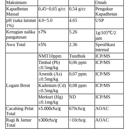
Maksimum
Omah
Kapadhetan
0,45~0,65 g/cc
0,54 g/cc
Pengukur
Massal
Kapadhetan
pH (saka larutan
4.0~5.0
4.65
USP
1%)
Kerugian nalika
5.26
≤7%
1g/105℃/2
pangatusan
jam
Awu Total
2.36
Spesifikasi
≤5%
internal
NMT10ppm
Tundhuk
ICP/MS
Timbal (Pb)
0,06 ppm
ICP/MS
≤0.5mg/kg
Arsenik (As)
0,07 ppm
ICP/MS
≤0.5mg/kg
Logam Berat
Kadmium (Cd)
0,08 ppm
ICP/MS
≤0.5mg/kg
Merkuri (Hg)
ND
ICP/MS
≤0.1mg/kg
Cacahing Pelat
670cfu/g
AOAC
≤5.000cfu/g
Total
Ragi & Jamur
<10cfu/g
AOAC
≤300cfu/g
Total