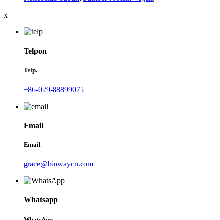
x
Telpon
Telp.
+86-029-88899075
Email
Email
grace@biowaycn.com
Whatsapp
WhatsApp