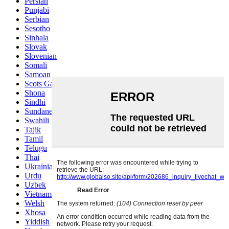
Persian
Punjabi
Serbian
Sesotho
Sinhala
Slovak
Slovenian
Somali
Samoan
Scots Gaelic
Shona
Sindhi
Sundanese
Swahili
Tajik
Tamil
Telugu
Thai
Ukrainian
Urdu
Uzbek
Vietnamese
Welsh
Xhosa
Yiddish