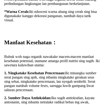
perlindungan lingkungan lan pembangunan berkelanjutan.
*Warna Cerah:
Iki nduweni warna abang sing cerah sing bisa
digunakake kanggo dekorasi panganan, nambah daya tarik
visual.
Manfaat Kesehatan：
Bubuk woh naga organik nawakake macem-macem manfaat
kesehatan potensial, utamane amarga profil nutrisi sing sugih. Iki
sawetara kaluwihan utama:
1. Ningkatake Kesehatan Pencernaan:
Iki minangka sumber
serat pangan sing apik, sing mbantu ningkatake gerakan usus
sing sehat, ningkatake pencernaan, lan nyegah sembelit. Serat
pangan nambah volume feses, saengga luwih gampang liwat
saluran pencernaan.
2. Sumber Daya Antioksidan:
Iku sugih antioksidan, kayata
antosianin, sing mbantu netralake radikal bebas ing awak,