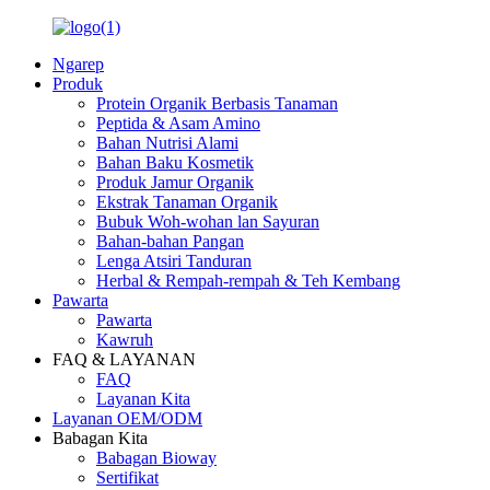
Ngarep
Produk
Protein Organik Berbasis Tanaman
Peptida & Asam Amino
Bahan Nutrisi Alami
Bahan Baku Kosmetik
Produk Jamur Organik
Ekstrak Tanaman Organik
Bubuk Woh-wohan lan Sayuran
Bahan-bahan Pangan
Lenga Atsiri Tanduran
Herbal & Rempah-rempah & Teh Kembang
Pawarta
Pawarta
Kawruh
FAQ & LAYANAN
FAQ
Layanan Kita
Layanan OEM/ODM
Babagan Kita
Babagan Bioway
Sertifikat