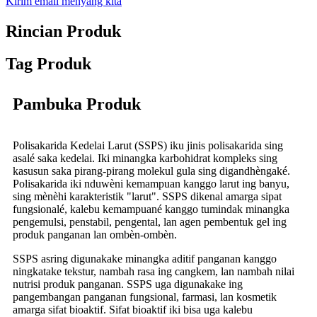
Kirim email menyang kita
Rincian Produk
Tag Produk
Pambuka Produk
Polisakarida Kedelai Larut (SSPS) iku jinis polisakarida sing
asalé saka kedelai. Iki minangka karbohidrat kompleks sing
kasusun saka pirang-pirang molekul gula sing digandhèngaké.
Polisakarida iki nduwèni kemampuan kanggo larut ing banyu,
sing mènèhi karakteristik "larut". SSPS dikenal amarga sipat
fungsionalé, kalebu kemampuané kanggo tumindak minangka
pengemulsi, penstabil, pengental, lan agen pembentuk gel ing
produk panganan lan ombèn-ombèn.
SSPS asring digunakake minangka aditif panganan kanggo
ningkatake tekstur, nambah rasa ing cangkem, lan nambah nilai
nutrisi produk panganan. SSPS uga digunakake ing
pangembangan panganan fungsional, farmasi, lan kosmetik
amarga sifat bioaktif. Sifat bioaktif iki bisa uga kalebu