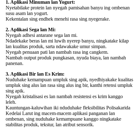
1. Aplikasi Minuman lan Yogurt:
Nyetabilake protein lan nyegah pamisahan banyu ing ombenan
susu asam lan yogurt.
Kekentalan sing endhek menehi rasa sing nyegerake.
2. Aplikasi Sega lan Mi:
Nyegah adhesi antarane sega lan mi.
Ndadekake beras lan mi luwih nyerep banyu, ningkatake kilap
lan kualitas produk, sarta ndawakake umur simpan.
Nyegah penuaan pati lan nambah rasa ing cangkem.
Nambah output produk pungkasan, nyuda biaya, lan nambah
panenan.
3. Aplikasi Bir lan Es Krim:
Nuduhake kemampuan umpluk sing apik, nyedhiyakake kualitas
umpluk sing alus lan rasa sing alus ing bir, kanthi retensi umpluk
sing apik.
Nyegah kristalisasi es lan nambah resistensi es krim kanggo
leleh.
Kauntungan-kaluwihan iki nduduhake fleksibilitas Polisakarida
Kedelai Larut ing macem-macem aplikasi panganan lan
ombenan, sing nuduhake kemampuane kanggo ningkatake
stabilitas produk, tekstur, lan atribut sensorik.