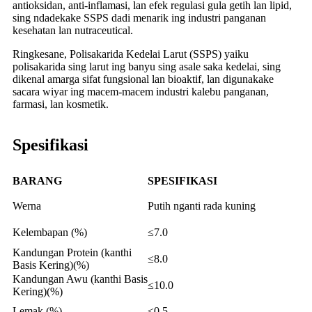
antioksidan, anti-inflamasi, lan efek regulasi gula getih lan lipid,
sing ndadekake SSPS dadi menarik ing industri panganan
kesehatan lan nutraceutical.
Ringkesane, Polisakarida Kedelai Larut (SSPS) yaiku
polisakarida sing larut ing banyu sing asale saka kedelai, sing
dikenal amarga sifat fungsional lan bioaktif, lan digunakake
sacara wiyar ing macem-macem industri kalebu panganan,
farmasi, lan kosmetik.
Spesifikasi
BARANG
SPESIFIKASI
Werna
Putih nganti rada kuning
Kelembapan (%)
≤7.0
Kandungan Protein (kanthi
≤8.0
Basis Kering)(%)
Kandungan Awu (kanthi Basis
≤10.0
Kering)(%)
Lemak (%)
≤0.5