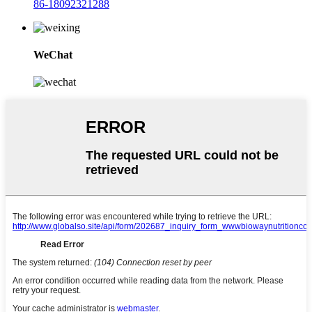
86-18092321288
WeChat