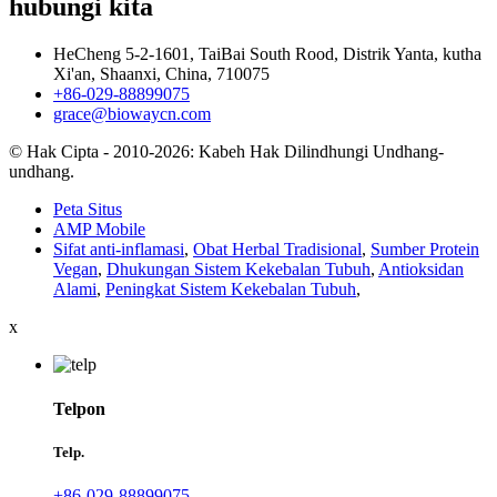
hubungi kita
HeCheng 5-2-1601, TaiBai South Rood, Distrik Yanta, kutha
Xi'an, Shaanxi, China, 710075
+86-029-88899075
grace@biowaycn.com
© Hak Cipta - 2010-2026: Kabeh Hak Dilindhungi Undhang-
undhang.
Peta Situs
AMP Mobile
Sifat anti-inflamasi
,
Obat Herbal Tradisional
,
Sumber Protein
Vegan
,
Dhukungan Sistem Kekebalan Tubuh
,
Antioksidan
Alami
,
Peningkat Sistem Kekebalan Tubuh
,
x
Telpon
Telp.
+86-029-88899075