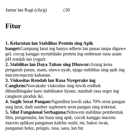
Jamur lan Ragi (cfu/g)
≤50
Fitur
1. Kelarutan lan Stabilitas Protein sing Apik
banget:
Gampang larut ing banyu adhem lan panas tanpa digawe
gel, cocog kanggo nyetabilake protein ing ombenan susu asam
pH rendah lan yogurt.
2. Stabilitas lan Daya Tahan sing Dhuwur:
Arang kena
pengaruh panas, asam, utawa uyah, njaga stabilitas sing apik ing
macem-macem kahanan.
3. Viskositas Rendah lan Rasa Nyegerake ing
Cangkem:
Nawakake viskositas sing luwih endhek
dibandhingake karo stabilisator liyane, nambah rasa seger ing
cangkem produk iki.
4. Sugih Serat Pangan:
Ngandhut luwih saka 70% serat pangan
sing larut, dadi sumber suplemen serat pangan sing terkenal.
5. Sifat Fungsional Serbaguna:
Nduweni stabilitas pembentuk
film, pengemulsi, lan busa sing apik, cocok kanggo macem-
macem aplikasi panganan kalebu sushi, mi, bakso iwak,
panganan beku, pelapis, rasa, saus, lan bir.