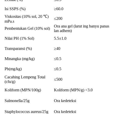
Isi SSPS (%)
≥60.0
Viskositas (10% sol, 20 ℃) ​​
≤200
mPa.s
Ora ana gel (larut ing banyu panas
Pembentukan Gel (10% sol)
lan adhem)
Nilai PH (1% Sol)
5.5±1.0
Transparansi (%)
≥40
Minangka (mg/kg)
≤0.5
Pb(mg/kg)
≤0.5
Cacahing Lempeng Total
≤500
(cfu/g)
Koliform (MPN/100g)
Koliform (MPN/g) <3.0
Salmonella/25g
Ora kedeteksi
Staphylococcus aureus/25g
Ora kedeteksi