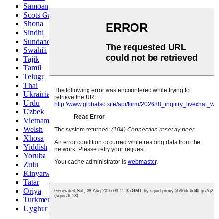
Samoan
Scots Gaelic
Shona
Sindhi
Sundanese
Swahili
Tajik
Tamil
Telugu
Thai
Ukrainian
Urdu
Uzbek
Vietnamese
Welsh
Xhosa
Yiddish
Yoruba
Zulu
Kinyarwanda
Tatar
Oriya
Turkmen
Uyghur