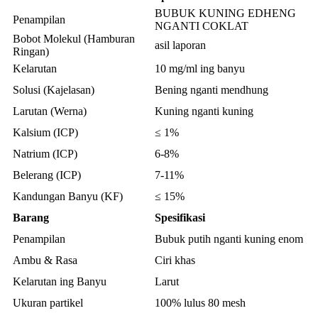
BUBUK KUNING EDHENG
Penampilan
NGANTI COKLAT
Bobot Molekul (Hamburan
asil laporan
Ringan)
Kelarutan
10 mg/ml ing banyu
Solusi (Kajelasan)
Bening nganti mendhung
Larutan (Werna)
Kuning nganti kuning
Kalsium (ICP)
≤ 1%
Natrium (ICP)
6-8%
Belerang (ICP)
7-11%
Kandungan Banyu (KF)
≤ 15%
Barang
Spesifikasi
Penampilan
Bubuk putih nganti kuning enom
Ambu & Rasa
Ciri khas
Kelarutan ing Banyu
Larut
Ukuran partikel
100% lulus 80 mesh