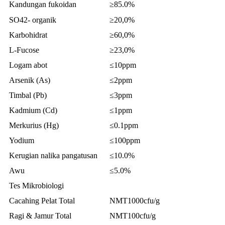
Kandungan fukoidan
≥85.0%
SO42- organik
≥20,0%
Karbohidrat
≥60,0%
L-Fucose
≥23,0%
Logam abot
≤10ppm
Arsenik (As)
≤2ppm
Timbal (Pb)
≤3ppm
Kadmium (Cd)
≤1ppm
Merkurius (Hg)
≤0.1ppm
Yodium
≤100ppm
Kerugian nalika pangatusan
≤10.0%
Awu
≤5.0%
Tes Mikrobiologi
Cacahing Pelat Total
NMT1000cfu/g
Ragi & Jamur Total
NMT100cfu/g