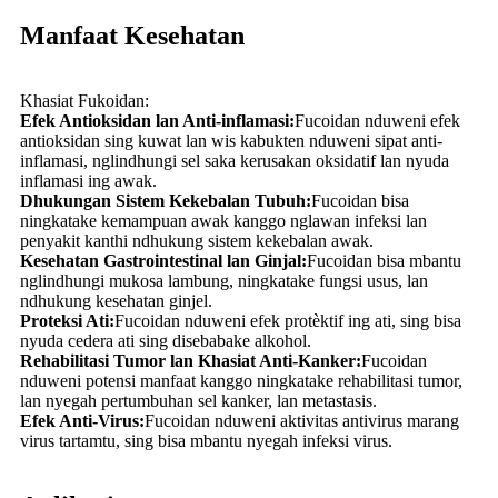
Manfaat Kesehatan
Khasiat Fukoidan:
Efek Antioksidan lan Anti-inflamasi:
Fucoidan nduweni efek
antioksidan sing kuwat lan wis kabukten nduweni sipat anti-
inflamasi, nglindhungi sel saka kerusakan oksidatif lan nyuda
inflamasi ing awak.
Dhukungan Sistem Kekebalan Tubuh:
Fucoidan bisa
ningkatake kemampuan awak kanggo nglawan infeksi lan
penyakit kanthi ndhukung sistem kekebalan awak.
Kesehatan Gastrointestinal lan Ginjal:
Fucoidan bisa mbantu
nglindhungi mukosa lambung, ningkatake fungsi usus, lan
ndhukung kesehatan ginjel.
Proteksi Ati:
Fucoidan nduweni efek protèktif ing ati, sing bisa
nyuda cedera ati sing disebabake alkohol.
Rehabilitasi Tumor lan Khasiat Anti-Kanker:
Fucoidan
nduweni potensi manfaat kanggo ningkatake rehabilitasi tumor,
lan nyegah pertumbuhan sel kanker, lan metastasis.
Efek Anti-Virus:
Fucoidan nduweni aktivitas antivirus marang
virus tartamtu, sing bisa mbantu nyegah infeksi virus.