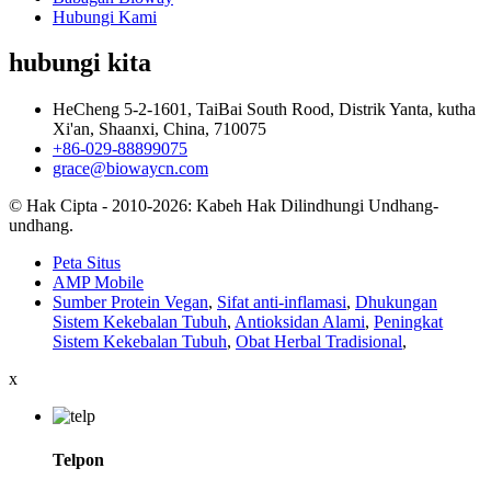
Hubungi Kami
hubungi kita
HeCheng 5-2-1601, TaiBai South Rood, Distrik Yanta, kutha
Xi'an, Shaanxi, China, 710075
+86-029-88899075
grace@biowaycn.com
© Hak Cipta - 2010-2026: Kabeh Hak Dilindhungi Undhang-
undhang.
Peta Situs
AMP Mobile
Sumber Protein Vegan
,
Sifat anti-inflamasi
,
Dhukungan
Sistem Kekebalan Tubuh
,
Antioksidan Alami
,
Peningkat
Sistem Kekebalan Tubuh
,
Obat Herbal Tradisional
,
x
Telpon