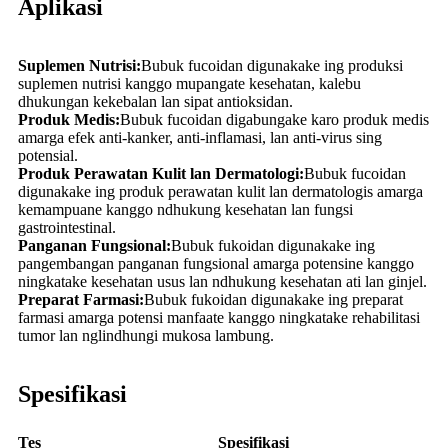
Aplikasi
Suplemen Nutrisi:
Bubuk fucoidan digunakake ing produksi
suplemen nutrisi kanggo mupangate kesehatan, kalebu
dhukungan kekebalan lan sipat antioksidan.
Produk Medis:
Bubuk fucoidan digabungake karo produk medis
amarga efek anti-kanker, anti-inflamasi, lan anti-virus sing
potensial.
Produk Perawatan Kulit lan Dermatologi:
Bubuk fucoidan
digunakake ing produk perawatan kulit lan dermatologis amarga
kemampuane kanggo ndhukung kesehatan lan fungsi
gastrointestinal.
Panganan Fungsional:
Bubuk fukoidan digunakake ing
pangembangan panganan fungsional amarga potensine kanggo
ningkatake kesehatan usus lan ndhukung kesehatan ati lan ginjel.
Preparat Farmasi:
Bubuk fukoidan digunakake ing preparat
farmasi amarga potensi manfaate kanggo ningkatake rehabilitasi
tumor lan nglindhungi mukosa lambung.
Spesifikasi
Tes
Spesifikasi