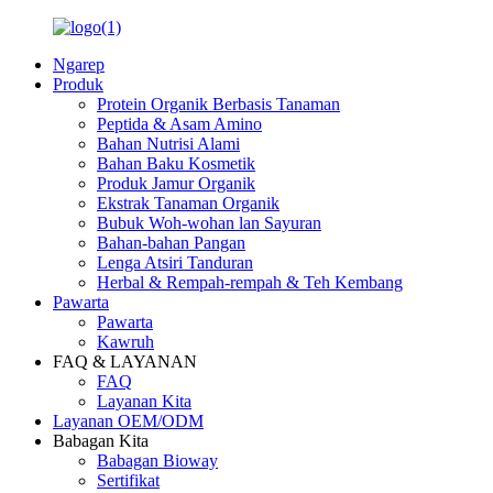
Ngarep
Produk
Protein Organik Berbasis Tanaman
Peptida & Asam Amino
Bahan Nutrisi Alami
Bahan Baku Kosmetik
Produk Jamur Organik
Ekstrak Tanaman Organik
Bubuk Woh-wohan lan Sayuran
Bahan-bahan Pangan
Lenga Atsiri Tanduran
Herbal & Rempah-rempah & Teh Kembang
Pawarta
Pawarta
Kawruh
FAQ & LAYANAN
FAQ
Layanan Kita
Layanan OEM/ODM
Babagan Kita
Babagan Bioway
Sertifikat