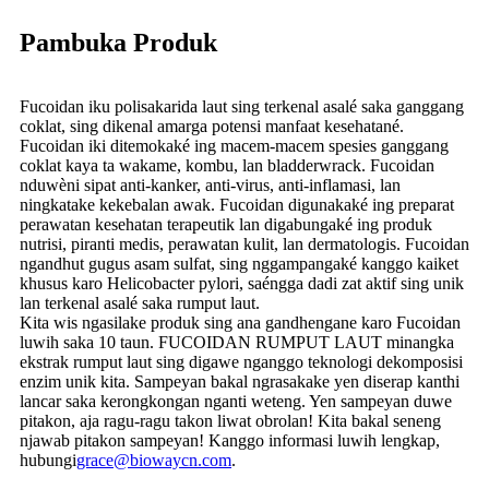
Pambuka Produk
Fucoidan iku polisakarida laut sing terkenal asalé saka ganggang
coklat, sing dikenal amarga potensi manfaat kesehatané.
Fucoidan iki ditemokaké ing macem-macem spesies ganggang
coklat kaya ta wakame, kombu, lan bladderwrack. Fucoidan
nduwèni sipat anti-kanker, anti-virus, anti-inflamasi, lan
ningkatake kekebalan awak. Fucoidan digunakaké ing preparat
perawatan kesehatan terapeutik lan digabungaké ing produk
nutrisi, piranti medis, perawatan kulit, lan dermatologis. Fucoidan
ngandhut gugus asam sulfat, sing nggampangaké kanggo kaiket
khusus karo Helicobacter pylori, saéngga dadi zat aktif sing unik
lan terkenal asalé saka rumput laut.
Kita wis ngasilake produk sing ana gandhengane karo Fucoidan
luwih saka 10 taun. FUCOIDAN RUMPUT LAUT minangka
ekstrak rumput laut sing digawe nganggo teknologi dekomposisi
enzim unik kita. Sampeyan bakal ngrasakake yen diserap kanthi
lancar saka kerongkongan nganti weteng. Yen sampeyan duwe
pitakon, aja ragu-ragu takon liwat obrolan! Kita bakal seneng
njawab pitakon sampeyan! Kanggo informasi luwih lengkap,
hubungi
grace@biowaycn.com
.