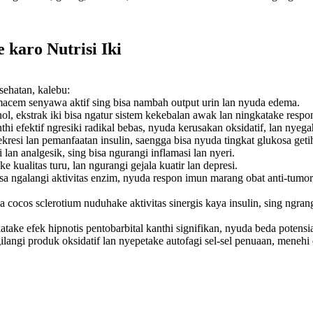
karo Nutrisi Iki
ehatan, kalebu:
cem senyawa aktif sing bisa nambah output urin lan nyuda edema.
enol, ekstrak iki bisa ngatur sistem kekebalan awak lan ningkatake resp
hi efektif ngresiki radikal bebas, nyuda kerusakan oksidatif, lan nyeg
kresi lan pemanfaatan insulin, saengga bisa nyuda tingkat glukosa geti
i lan analgesik, sing bisa ngurangi inflamasi lan nyeri.
ke kualitas turu, lan ngurangi gejala kuatir lan depresi.
isa ngalangi aktivitas enzim, nyuda respon imun marang obat anti-tumor, 
ia cocos sclerotium nuduhake aktivitas sinergis kaya insulin, sing ng
ake efek hipnotis pentobarbital kanthi signifikan, nyuda beda potensial 
ilangi produk oksidatif lan nyepetake autofagi sel-sel penuaan, menehi e