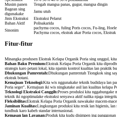
Musim panen
Tengah mangsa panas, gugur, mangsa dingin
Bagean sing
Jamu utuh
digunakake
Jinis Ekstraksi
Ekstraksi Pelarut
Bahan Aktif
Polisakarida
pachyma cocos, fuling Poris cocos, Fu-ling, Hoele
Sinonim
Pachyma cocos, ekstrak akar Poria cocos, Ekstrak
Fitur-fitur
Minangka produsen Ekstrak Kelapa Organik Poria sing unggul, kita 
Bahan Baku Premium:
Ekstrak Kelapa Poria Organik kita diprodhu
strategis karo petani lokal, kita njamin kontrol kualitas lan praktik 
Dhukungan Pamrentah:
Dhukungan pamrentah Tiongkok sing saya
ekstrak botani.
Kemajuan Teknologi:
Kita wis nggunakake teknik budidaya lan pan
Poria seger". Kemajuan iki wis ningkatake asil lan kualitas kelapa Po
Teknologi Ekstraksi Canggih:
Proses produksi kita nggabungake m
teknik iki ngoptimalake ekstraksi senyawa aktif nalika njaga integrit
Fleksibilitas:
Ekstrak Kelapa Poria Organik nawakake macem-macem
Jaminan Kualitas:
Lingkungan produksi kita resik lan higienis, la
tundhuk karo kabeh standar internasional.
Kemasan lan Layanan:
Produk kita kudu disimpen ing panggonan s