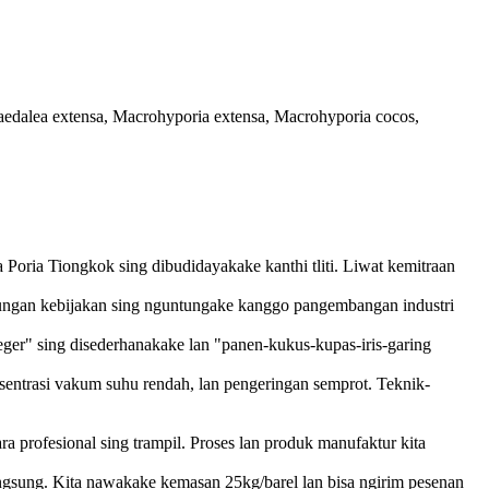
 Daedalea extensa, Macrohyporia extensa, Macrohyporia cocos,
 Poria Tiongkok sing dibudidayakake kanthi tliti. Liwat kemitraan
ungan kebijakan sing nguntungake kanggo pangembangan industri
eger" sing disederhanakake lan "panen-kukus-kupas-iris-garing
nsentrasi vakum suhu rendah, lan pengeringan semprot. Teknik-
a profesional sing trampil. Proses lan produk manufaktur kita
angsung. Kita nawakake kemasan 25kg/barel lan bisa ngirim pesenan