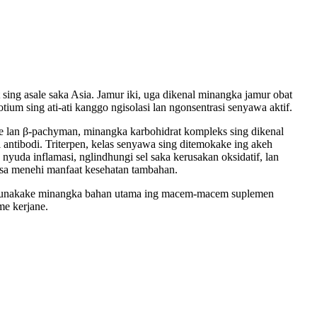
 sing asale saka Asia. Jamur iki, uga dikenal minangka jamur obat
tium sing ati-ati kanggo ngisolasi lan ngonsentrasi senyawa aktif.
ose lan β-pachyman, minangka karbohidrat kompleks sing dikenal
 antibodi. Triterpen, kelas senyawa sing ditemokake ing akeh
nyuda inflamasi, nglindhungi sel saka kerusakan oksidatif, lan
bisa menehi manfaat kesehatan tambahan.
ki digunakake minangka bahan utama ing macem-macem suplemen
me kerjane.