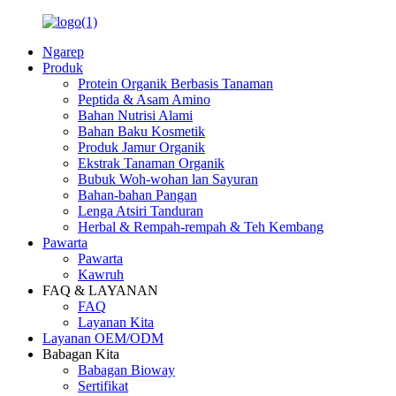
Ngarep
Produk
Protein Organik Berbasis Tanaman
Peptida & Asam Amino
Bahan Nutrisi Alami
Bahan Baku Kosmetik
Produk Jamur Organik
Ekstrak Tanaman Organik
Bubuk Woh-wohan lan Sayuran
Bahan-bahan Pangan
Lenga Atsiri Tanduran
Herbal & Rempah-rempah & Teh Kembang
Pawarta
Pawarta
Kawruh
FAQ & LAYANAN
FAQ
Layanan Kita
Layanan OEM/ODM
Babagan Kita
Babagan Bioway
Sertifikat