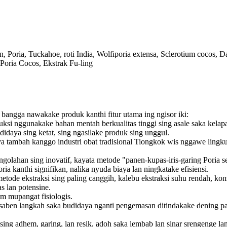
n, Poria, Tuckahoe, roti India, Wolfiporia extensa, Sclerotium cocos,
 Poria Cocos, Ekstrak Fu-ling
bangga nawakake produk kanthi fitur utama ing ngisor iki:
ksi nggunakake bahan mentah berkualitas tinggi sing asale saka kelapa
budidaya sing ketat, sing ngasilake produk sing unggul.
 tambah kanggo industri obat tradisional Tiongkok wis nggawe lingk
golahan sing inovatif, kayata metode "panen-kupas-iris-garing Poria s
ria kanthi signifikan, nalika nyuda biaya lan ningkatake efisiensi.
etode ekstraksi sing paling canggih, kalebu ekstraksi suhu rendah, ko
as lan potensine.
 mupangat fisiologis.
n saben langkah saka budidaya nganti pengemasan ditindakake dening par
ing adhem, garing, lan resik, adoh saka lembab lan sinar srengenge l