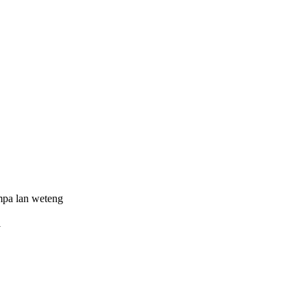
mpa lan weteng
l