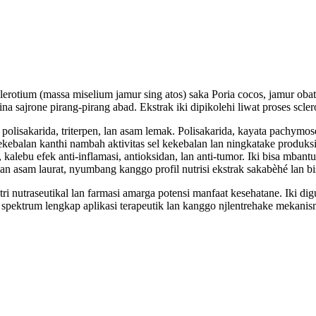
lerotium (massa miselium jamur sing atos) saka Poria cocos, jamur obat
a sajrone pirang-pirang abad. Ekstrak iki dipikolehi liwat proses sclero
polisakarida, triterpen, lan asam lemak. Polisakarida, kayata pachym
ekebalan kanthi nambah aktivitas sel kekebalan lan ningkatake produksi
lebu efek anti-inflamasi, antioksidan, lan anti-tumor. Iki bisa mbantu 
an asam laurat, nyumbang kanggo profil nutrisi ekstrak sakabèhé lan 
stri nutraseutikal lan farmasi amarga potensi manfaat kesehatane. I
h spektrum lengkap aplikasi terapeutik lan kanggo njlentrehake mekanis