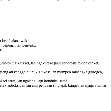
on kekebalan awak.
ah penuaan lan penyakit.
h.
mblokir siklus sel, lan ngaktifake jalur apoptosis faktor kanker,
rangsang ati kanggo njupuk glukosa lan nyimpen minangka glikogen,
sel saraf, lan ngalangi laju konduksi saraf.
fek antioksidan lan anti-penuaan sing apik banget lan njaga vitalitas