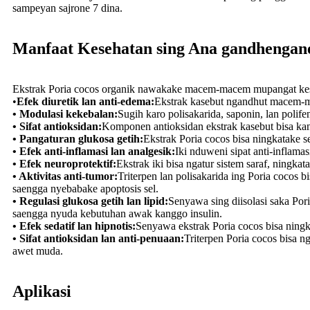
sampeyan sajrone 7 dina.
Manfaat Kesehatan sing Ana gandhengane 
Ekstrak Poria cocos organik nawakake macem-macem mupangat kes
•
Efek diuretik lan anti-edema:
Ekstrak kasebut ngandhut macem-ma
• Modulasi kekebalan:
Sugih karo polisakarida, saponin, lan polif
• Sifat antioksidan:
Komponen antioksidan ekstrak kasebut bisa kant
• Pangaturan glukosa getih:
Ekstrak Poria cocos bisa ningkatake se
• Efek anti-inflamasi lan analgesik:
Iki nduweni sipat anti-inflamas
• Efek neuroprotektif:
Ekstrak iki bisa ngatur sistem saraf, ningkata
• Aktivitas anti-tumor:
Triterpen lan polisakarida ing Poria cocos b
saengga nyebabake apoptosis sel.
• Regulasi glukosa getih lan lipid:
Senyawa sing diisolasi saka Por
saengga nyuda kebutuhan awak kanggo insulin.
• Efek sedatif lan hipnotis:
Senyawa ekstrak Poria cocos bisa ningkat
• Sifat antioksidan lan anti-penuaan:
Triterpen Poria cocos bisa ng
awet muda.
Aplikasi