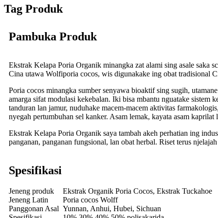
Tag Produk
Pambuka Produk
Ekstrak Kelapa Poria Organik minangka zat alami sing asale saka sc
Cina utawa Wolfiporia cocos, wis digunakake ing obat tradisional Cin
Poria cocos minangka sumber senyawa bioaktif sing sugih, utamane 
amarga sifat modulasi kekebalan. Iki bisa mbantu nguatake sistem k
tanduran lan jamur, nuduhake macem-macem aktivitas farmakologis, ka
nyegah pertumbuhan sel kanker. Asam lemak, kayata asam kaprilat l
Ekstrak Kelapa Poria Organik saya tambah akeh perhatian ing indu
panganan, panganan fungsional, lan obat herbal. Riset terus njelaja
Spesifikasi
Jeneng produk
Ekstrak Organik Poria Cocos, Ekstrak Tuckahoe
Jeneng Latin
Poria cocos Wolff
Panggonan Asal
Yunnan, Anhui, Hubei, Sichuan
Spesifikasi
10% 30% 40% 50% polisakarida