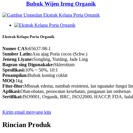
Bubuk Wijen Ireng Organik
Ekstrak Kelapa Poria Organik
Nomer CAS:
65637-98-1
Sumber Latin:
Asu ajag Poria cocos (Schw.)
Jeneng Liyane:
Songling, Yunling, Jade Ling
Bagean sing Digunakake:
Sklerotium
Spesifikasi:
10% ~ 50%, 10:1
Penampilan:
Bubuk kuning coklat
MOQ:
1kg
Fitur-fitur:
Mbusak edema, nambah resistensi, lan nguatake fungsi li
Aplikasi:
Obat-obatan, perawatan kesehatan, panganan lan ombenan
Sertifikat:
ISO9001, Organik, BRC, ISO22000, HACCP, FDA, hala
Kirim email menyang kita
Rincian Produk