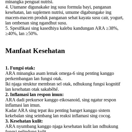
minangka penguat nutrisi.
4. Utamane digunakake ing susu formula bayi, panganan
kesehatan, lan suplemen nutrisi, umume digabungake ing
macem-macem produk panganan sehat kayata susu cair, yogurt,
lan ombenan sing ngandhut susu.
5. Spesifikasi sing kasedhiya kalebu kandungan ARA ≥38%,
≥40%, lan ≥50%.
Manfaat Kesehatan
1. Fungsi otak:
ARA minangka asam lemak omega-6 sing penting kanggo
perkembangan lan fungsi otak.
Iki njaga struktur membran sel otak, ndhukung fungsi kognitif
lan kesehatan otak sakabèhé.
2. Inflamasi lan respon imun:
ARA dadi prekursor kanggo eikosanoid, sing ngatur respon
inflamasi lan imun.
Kadar ARA sing tepat iku penting banget kanggo sistem
kekebalan sing seimbang lan reaksi inflamasi sing cocog.
3. Kesehatan kulit:
ARA nyumbang kanggo njaga kesehatan kulit lan ndhukung
fungsi pelindung kulit.