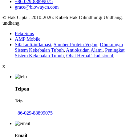
+86-029-88899075
grace@biowaycn.com
© Hak Cipta - 2010-2026: Kabeh Hak Dilindhungi Undhang-
undhang.
Peta Situs
AMP Mobile
Sifat anti-inflamasi
,
Sumber Protein Vegan
,
Dhukungan
Sistem Kekebalan Tubuh
,
Antioksidan Alami
,
Peningkat
Sistem Kekebalan Tubuh
,
Obat Herbal Tradisional
,
x
Telpon
Telp.
+86-029-88899075
Email