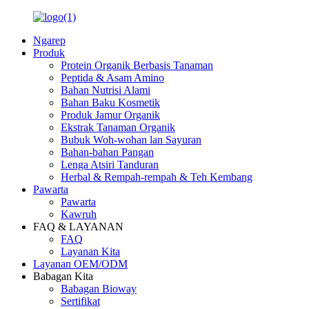
Ngarep
Produk
Protein Organik Berbasis Tanaman
Peptida & Asam Amino
Bahan Nutrisi Alami
Bahan Baku Kosmetik
Produk Jamur Organik
Ekstrak Tanaman Organik
Bubuk Woh-wohan lan Sayuran
Bahan-bahan Pangan
Lenga Atsiri Tanduran
Herbal & Rempah-rempah & Teh Kembang
Pawarta
Pawarta
Kawruh
FAQ & LAYANAN
FAQ
Layanan Kita
Layanan OEM/ODM
Babagan Kita
Babagan Bioway
Sertifikat