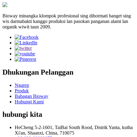
Bioway minangka klompok profesional sing dihormati banget sing
wis darmabakti kanggo produksi lan pasokan panganan alami lan
organik wiwit taun 2009.
Dhukungan Pelanggan
Ngarep
Produk
Babagan Bioway
Hubungi Kami
hubungi kita
HeCheng 5-2-1601, TaiBai South Rood, Distrik Yanta, kutha
Xi'an, Shaanxi, China, 710075