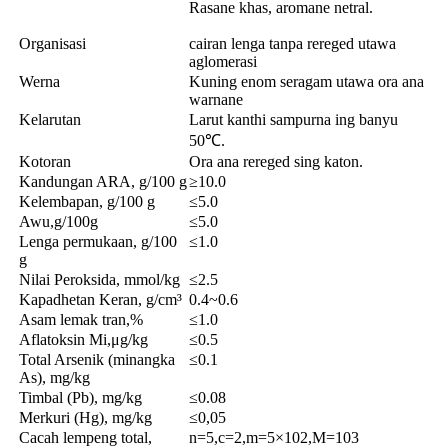
Rasane khas, aromane netral.
Organisasi
cairan lenga tanpa rereged utawa
aglomerasi
Werna
Kuning enom seragam utawa ora ana
warnane
Kelarutan
Larut kanthi sampurna ing banyu
50℃.
Kotoran
Ora ana rereged sing katon.
Kandungan ARA, g/100 g
≥10.0
Kelembapan, g/100 g
≤5.0
Awu,g/100g
≤5.0
Lenga permukaan, g/100
≤1.0
g
Nilai Peroksida, mmol/kg
≤2.5
Kapadhetan Keran, g/cm³
0.4~0.6
Asam lemak tran,%
≤1.0
Aflatoksin Mi,μg/kg
≤0.5
Total Arsenik (minangka
≤0.1
As), mg/kg
Timbal (Pb), mg/kg
≤0.08
Merkuri (Hg), mg/kg
≤0,05
Cacah lempeng total,
n=5,c=2,m=5×102,M=103