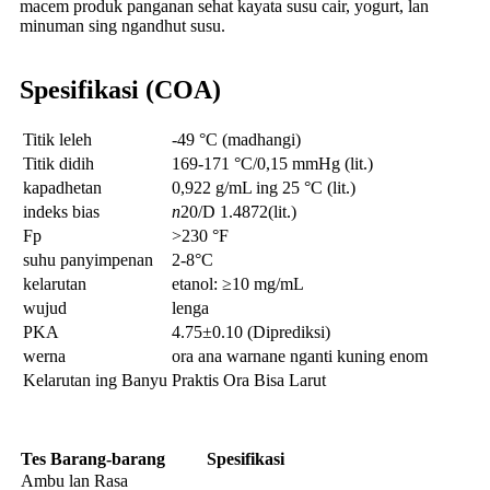
macem produk panganan sehat kayata susu cair, yogurt, lan
minuman sing ngandhut susu.
Spesifikasi (COA)
Titik leleh
-49 °C (madhangi)
Titik didih
169-171 °C/0,15 mmHg (lit.)
kapadhetan
0,922 g/mL ing 25 °C (lit.)
indeks bias
n
20/D 1.4872(lit.)
Fp
>230 °F
suhu panyimpenan
2-8°C
kelarutan
etanol: ≥10 mg/mL
wujud
lenga
PKA
4.75±0.10 (Diprediksi)
werna
ora ana warnane nganti kuning enom
Kelarutan ing Banyu
Praktis Ora Bisa Larut
Tes
Barang-barang
Spesifikasi
Ambu lan Rasa