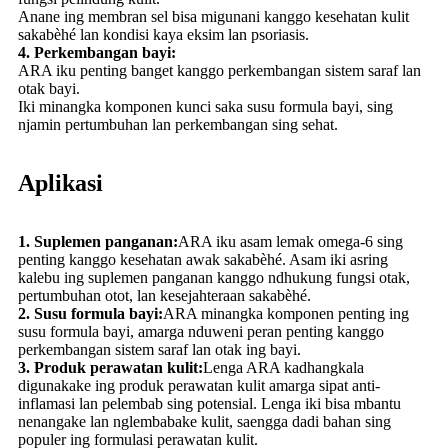
Anane ing membran sel bisa migunani kanggo kesehatan kulit
sakabèhé lan kondisi kaya eksim lan psoriasis.
4. Perkembangan bayi:
ARA iku penting banget kanggo perkembangan sistem saraf lan
otak bayi.
Iki minangka komponen kunci saka susu formula bayi, sing
njamin pertumbuhan lan perkembangan sing sehat.
Aplikasi
1. Suplemen panganan:
ARA iku asam lemak omega-6 sing
penting kanggo kesehatan awak sakabèhé. Asam iki asring
kalebu ing suplemen panganan kanggo ndhukung fungsi otak,
pertumbuhan otot, lan kesejahteraan sakabèhé.
2. Susu formula bayi:
ARA minangka komponen penting ing
susu formula bayi, amarga nduweni peran penting kanggo
perkembangan sistem saraf lan otak ing bayi.
3. Produk perawatan kulit:
Lenga ARA kadhangkala
digunakake ing produk perawatan kulit amarga sipat anti-
inflamasi lan pelembab sing potensial. Lenga iki bisa mbantu
nenangake lan nglembabake kulit, saengga dadi bahan sing
populer ing formulasi perawatan kulit.