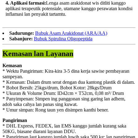
4. Aplikasi farmasi:
Lenga asam arakidonat wis ditliti kanggo
aplikasi terapeutik potensiale, utamane kanggo perawatan kondisi
inflamasi lan penyakit tartamtu.
Sadurunge:
Bubuk Asam Arakidonat (ARA/AA)
Sabanjure:
Bubuk Spirulina Oligopeptida
Kemasan lan Layanan
Kemasan
* Wektu Pangiriman: Kira-kira 3-5 dina kerja sawise pembayaran
sampeyan.
* Kemasan: Dalam drum serat dengan dua kantong plastik di dalam.
* Bobot Bersih: 25kgs/drum, Bobot Kotor: 28kgs/Drum
* Ukuran & Volume Drum: ID42cm × T52cm, 0,08 m³/ Drum
* Panyimpenan: Simpen ing panggonan sing garing lan adhem,
adoh saka cahya lan panas sing kuwat.
* Umur simpan: Rong taun yen disimpen kanthi bener.
Pangiriman
* DHL Express, FEDEX, lan EMS kanggo jumlah kurang saka
50KG, biasane diarani layanan DDU.
* Pangiriman laut kanggo jumlah luwih saka 500 kg; lan pangiriman