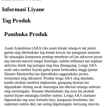
Informasi Liyane
Tag Produk
Pambuka Produk
Asam Arakidonat (ARA) iku asam lemak omega-6 tak jenuh
ganda sing ditemokake ing lemak kewan lan panganan tartamtu.
Iki minangka komponen penting membran sel lan nduweni peran
ing macem-macem fungsi fisiologis, kalebu inflamasi lan regulasi
aktivitas listrik ing jaringan sing bisa dirangsang. Lenga ARA
asale saka sumber kayata galur jamur berkualitas tinggi (jamur
filamen Mortierella) lan diprodhuksi nggunakake proses
fermentasi sing dikontrol. Produk lenga ARA sing diasilake,
kanthi struktur molekul trigliserida, gampang diserep lan
digunakake dening awak manungsa lan dikenal amarga ambune
sing nyenengake. Biasane ditambahake ing susu lan produk
nutrisi liyane minangka fortifier nutrisi. Lenga ARA utamane
digunakake ing susu formula bayi, panganan kesehatan, lan
suplemen nutrisi diet, lan asring digabungake menyang macem-