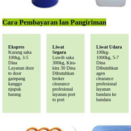
Cara Pembayaran lan Pangiriman
Ekspres
Liwat
Liwat Udara
Kurang saka
Segara
100kg-
100kg, 3-5
Luwih saka
1000kg, 5-7
Dina
300kg, Kira-
Dina
Layanan door
kira 30 Dina
Dibutuhkan
to door
Dibutuhkan
agen
gampang
broker
clearance
kanggo
clearance
profesional
njupuk
profesional
layanan
barang
layanan port
bandara ke
to port
bandara