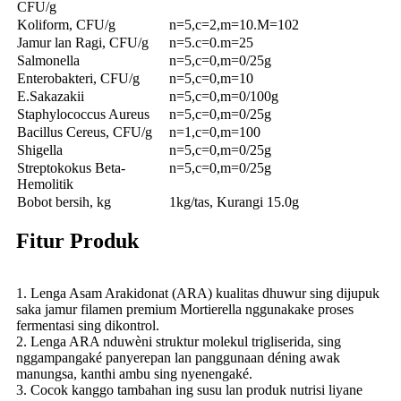
CFU/g
Koliform, CFU/g
n=5,c=2,m=10.M=102
Jamur lan Ragi, CFU/g
n=5.c=0.m=25
Salmonella
n=5,c=0,m=0/25g
Enterobakteri, CFU/g
n=5,c=0,m=10
E.Sakazakii
n=5,c=0,m=0/100g
Staphylococcus Aureus
n=5,c=0,m=0/25g
Bacillus Cereus, CFU/g
n=1,c=0,m=100
Shigella
n=5,c=0,m=0/25g
Streptokokus Beta-
n=5,c=0,m=0/25g
Hemolitik
Bobot bersih, kg
1kg/tas, Kurangi 15.0g
Fitur Produk
1. Lenga Asam Arakidonat (ARA) kualitas dhuwur sing dijupuk
saka jamur filamen premium Mortierella nggunakake proses
fermentasi sing dikontrol.
2. Lenga ARA nduwèni struktur molekul trigliserida, sing
nggampangaké panyerepan lan panggunaan déning awak
manungsa, kanthi ambu sing nyenengaké.
3. Cocok kanggo tambahan ing susu lan produk nutrisi liyane