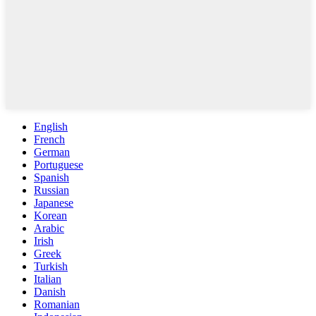
English
French
German
Portuguese
Spanish
Russian
Japanese
Korean
Arabic
Irish
Greek
Turkish
Italian
Danish
Romanian