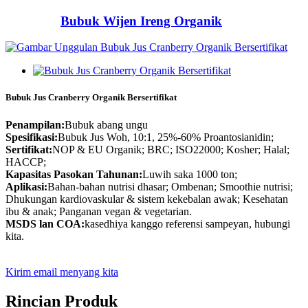
Bubuk Wijen Ireng Organik
Bubuk Jus Cranberry Organik Bersertifikat
Penampilan:
Bubuk abang ungu
Spesifikasi:
Bubuk Jus Woh, 10:1, 25%-60% Proantosianidin;
Sertifikat:
NOP & EU Organik; BRC; ISO22000; Kosher; Halal;
HACCP;
Kapasitas Pasokan Tahunan:
Luwih saka 1000 ton;
Aplikasi:
Bahan-bahan nutrisi dhasar; Ombenan; Smoothie nutrisi;
Dhukungan kardiovaskular & sistem kekebalan awak; Kesehatan
ibu & anak; Panganan vegan & vegetarian.
MSDS lan COA:
kasedhiya kanggo referensi sampeyan, hubungi
kita.
Kirim email menyang kita
Rincian Produk