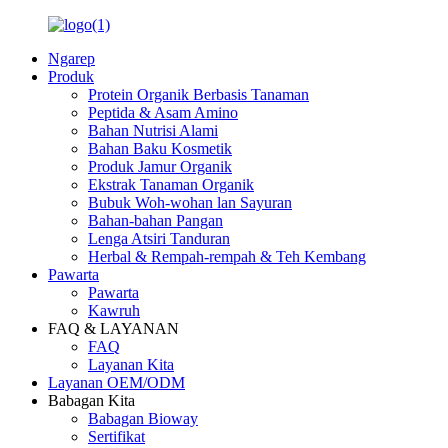
Ngarep
Produk
Protein Organik Berbasis Tanaman
Peptida & Asam Amino
Bahan Nutrisi Alami
Bahan Baku Kosmetik
Produk Jamur Organik
Ekstrak Tanaman Organik
Bubuk Woh-wohan lan Sayuran
Bahan-bahan Pangan
Lenga Atsiri Tanduran
Herbal & Rempah-rempah & Teh Kembang
Pawarta
Pawarta
Kawruh
FAQ & LAYANAN
FAQ
Layanan Kita
Layanan OEM/ODM
Babagan Kita
Babagan Bioway
Sertifikat