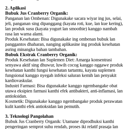
2. Aplikasi
Bubuk Jus Cranberry Organik:
Panganan lan Ombenan: Digunakake sacara wiyar ing jus, selai,
jeli, panganan sing dipanggang (kayata roti, kue, lan kue kering),
lan produk susu (kayata yogurt lan smoothie) kanggo nambah
rasa lan warna alami.
Produk Kesehatan: Bisa digunakake ing ombenan bubuk lan
panggantos dhaharan, nanging aplikasine ing produk kesehatan
asring minangka bahan tambahan.
Bubuk Ekstrak Cranberry Organik:
Produk Kesehatan lan Suplemen Diet: Amarga konsentrasi
senyawa aktif sing dhuwur, luwih cocog kanggo nggawe produk
kesehatan kanthi fungsi kesehatan tartamtu, kayata suplemen
fungsional kanggo nyegah infeksi saluran kemih lan penyakit
kardiovaskular.
Industri Farmasi: Bisa digunakake kanggo ngembangake obat
utawa eksipien farmasi kanthi efek antibakteri, anti-inflamasi, lan
antioksidan.
Kosmetik: Digunakake kanggo ngembangake produk perawatan
kulit kanthi efek antioksidan lan pemutih.
3. Teknologi Pangolahan
Bubuk Jus Cranberry Organik: Utamane diprodhuksi kanthi
pengeringan semprot suhu rendah, proses iki relatif prasaja lan