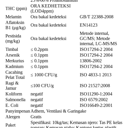
25%-60% Proantosianidin
ORA KEDHETEKSI
THC (ppm)
(LOD4ppm)
Melamin
Ora bakal kedeteksi
GB/T 22388-2008
Aflatoksin
Ora bakal kedeteksi
EN14123
B1 (μg/kg)
Metode internal,
Pestisida
Ora bakal kedeteksi
GC/MS; Metode
(mg/kg)
internal, LC-MS/MS
Timbal
≤ 0.2ppm
ISO17294-2 2004
Arsenik
≤ 0.1ppm
ISO17294-2 2004
Merkurius
≤ 0.1ppm
13806-2002
Kadmium
≤ 0.1ppm
ISO17294-2 2004
Cacahing
≤ 1000 CFU/g
ISO 4833-1 2013
Pelat Total
Ragi &
≤100 CFU/g
ISO 21527:2008
Jamur
Koliform
negatif
ISO11290-1:2004
Salmonella
negatif
ISO 6579:2002
E. Coli
negatif
ISO16649-2:2001
Panyimpenan
Adhem, Ventilasi & Garingake
Alergen
Gratis
Spesifikasi: 10kg/tas; Kemasan njero: Tas PE kelas
Paket
pangan; Kemasan njaba: Kantong kertas-plastik