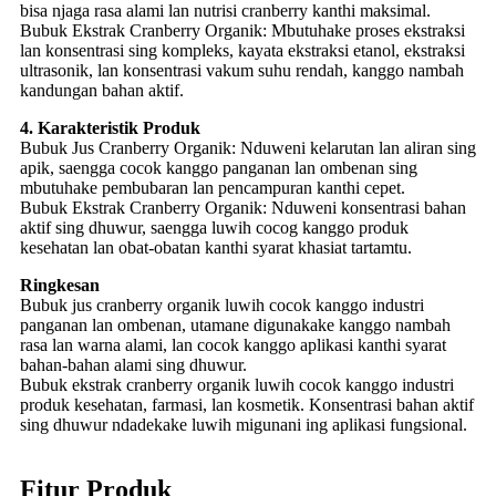
bisa njaga rasa alami lan nutrisi cranberry kanthi maksimal.
Bubuk Ekstrak Cranberry Organik: Mbutuhake proses ekstraksi
lan konsentrasi sing kompleks, kayata ekstraksi etanol, ekstraksi
ultrasonik, lan konsentrasi vakum suhu rendah, kanggo nambah
kandungan bahan aktif.
4. Karakteristik Produk
Bubuk Jus Cranberry Organik: Nduweni kelarutan lan aliran sing
apik, saengga cocok kanggo panganan lan ombenan sing
mbutuhake pembubaran lan pencampuran kanthi cepet.
Bubuk Ekstrak Cranberry Organik: Nduweni konsentrasi bahan
aktif sing dhuwur, saengga luwih cocog kanggo produk
kesehatan lan obat-obatan kanthi syarat khasiat tartamtu.
Ringkesan
Bubuk jus cranberry organik luwih cocok kanggo industri
panganan lan ombenan, utamane digunakake kanggo nambah
rasa lan warna alami, lan cocok kanggo aplikasi kanthi syarat
bahan-bahan alami sing dhuwur.
Bubuk ekstrak cranberry organik luwih cocok kanggo industri
produk kesehatan, farmasi, lan kosmetik. Konsentrasi bahan aktif
sing dhuwur ndadekake luwih migunani ing aplikasi fungsional.
Fitur Produk