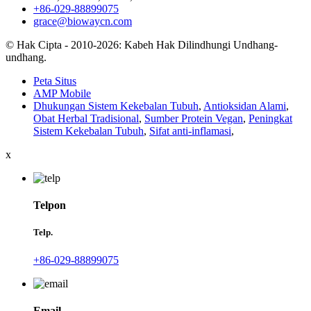
+86-029-88899075
grace@biowaycn.com
© Hak Cipta - 2010-2026: Kabeh Hak Dilindhungi Undhang-
undhang.
Peta Situs
AMP Mobile
Dhukungan Sistem Kekebalan Tubuh
,
Antioksidan Alami
,
Obat Herbal Tradisional
,
Sumber Protein Vegan
,
Peningkat
Sistem Kekebalan Tubuh
,
Sifat anti-inflamasi
,
x
Telpon
Telp.
+86-029-88899075
Email