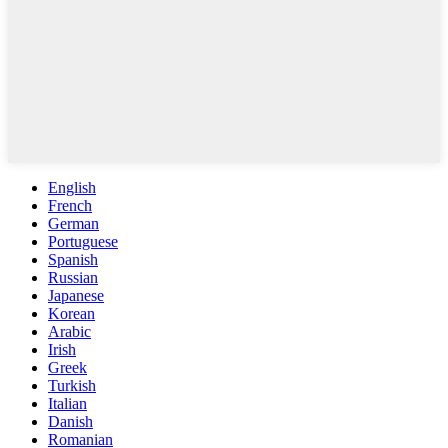
English
French
German
Portuguese
Spanish
Russian
Japanese
Korean
Arabic
Irish
Greek
Turkish
Italian
Danish
Romanian