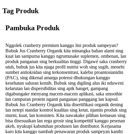
Tag Produk
Pambuka Produk
Nggolek cranberry premium kanggo lini produk sampeyan?
Bubuk Jus Cranberry Organik kita minangka bahan alami sing
kuat lan sampurna kanggo ngrumusake suplemen, ombenan, lan
produk panganan sing berkualitas tinggi. Digawé saka cranberry
utuh, bubuk jus kita njaga profil nutrisi woh sing sugih, menehi
sumber antioksidan sing terkonsentrasi, kalebu proantosianidin
(PAC), sing dikenal amarga potensi dhukungan kanggo
kesehatan saluran kemih. Bubuk sing digiling alus iki nduweni
kelarutan lan dispersibilitas sing apik banget, gampang
digabungake menyang macem-macem aplikasi, saka smoothie
lan campuran protein nganti panganan panggang lan kapsul.
Bubuk Jus Cranberry Organik kita disertifikasi organik dening
lan netepi standar kontrol kualitas sing ketat, njamin produk sing
murni, kuat, lan konsisten. Kita nawakake pilihan kemasan sing
bisa disesuaikan lan rega grosir sing kompetitif kanggo pesenan
akeh, nyukupi kabutuhan produsen lan distributor. Kerjasama
karo kita kanggo nambah penawaran produk sampeyan kanthi