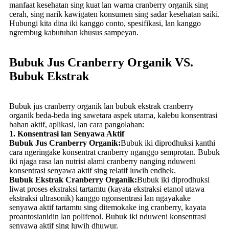
manfaat kesehatan sing kuat lan warna cranberry organik sing
cerah, sing narik kawigaten konsumen sing sadar kesehatan saiki.
Hubungi kita dina iki kanggo conto, spesifikasi, lan kanggo
ngrembug kabutuhan khusus sampeyan.
Bubuk Jus Cranberry Organik VS.
Bubuk Ekstrak
Bubuk jus cranberry organik lan bubuk ekstrak cranberry
organik beda-beda ing sawetara aspek utama, kalebu konsentrasi
bahan aktif, aplikasi, lan cara pangolahan:
1. Konsentrasi lan Senyawa Aktif
Bubuk Jus Cranberry Organik:
Bubuk iki diprodhuksi kanthi
cara ngeringake konsentrat cranberry nganggo semprotan. Bubuk
iki njaga rasa lan nutrisi alami cranberry nanging nduweni
konsentrasi senyawa aktif sing relatif luwih endhek.
Bubuk Ekstrak Cranberry Organik:
Bubuk iki diprodhuksi
liwat proses ekstraksi tartamtu (kayata ekstraksi etanol utawa
ekstraksi ultrasonik) kanggo ngonsentrasi lan ngayakake
senyawa aktif tartamtu sing ditemokake ing cranberry, kayata
proantosianidin lan polifenol. Bubuk iki nduweni konsentrasi
senyawa aktif sing luwih dhuwur.