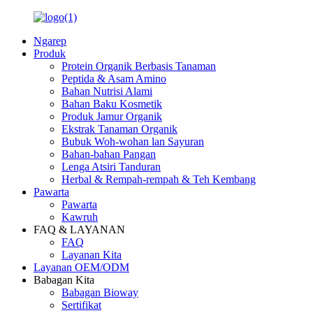
Ngarep
Produk
Protein Organik Berbasis Tanaman
Peptida & Asam Amino
Bahan Nutrisi Alami
Bahan Baku Kosmetik
Produk Jamur Organik
Ekstrak Tanaman Organik
Bubuk Woh-wohan lan Sayuran
Bahan-bahan Pangan
Lenga Atsiri Tanduran
Herbal & Rempah-rempah & Teh Kembang
Pawarta
Pawarta
Kawruh
FAQ & LAYANAN
FAQ
Layanan Kita
Layanan OEM/ODM
Babagan Kita
Babagan Bioway
Sertifikat