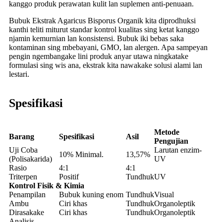
kanggo produk perawatan kulit lan suplemen anti-penuaan.
Bubuk Ekstrak Agaricus Bisporus Organik kita diprodhuksi
kanthi teliti miturut standar kontrol kualitas sing ketat kanggo
njamin kemurnian lan konsistensi. Bubuk iki bebas saka
kontaminan sing mbebayani, GMO, lan alergen. Apa sampeyan
pengin ngembangake lini produk anyar utawa ningkatake
formulasi sing wis ana, ekstrak kita nawakake solusi alami lan
lestari.
Spesifikasi
Metode
Barang
Spesifikasi
Asil
Pengujian
Uji Coba
Larutan enzim-
10% Minimal.
13,57%
(Polisakarida)
UV
Rasio
4:1
4:1
Triterpen
Positif
Tundhuk
UV
Kontrol Fisik & Kimia
Penampilan
Bubuk kuning enom
Tundhuk
Visual
Ambu
Ciri khas
Tundhuk
Organoleptik
Dirasakake
Ciri khas
Tundhuk
Organoleptik
Analisis