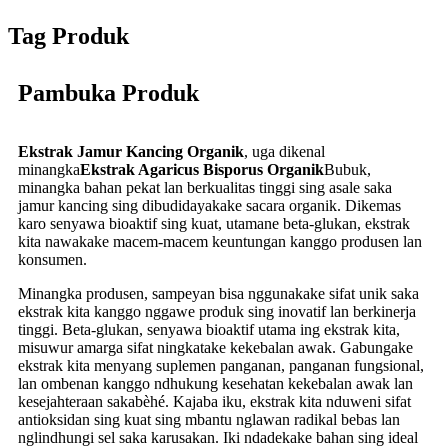
Tag Produk
Pambuka Produk
Ekstrak Jamur Kancing Organik
, uga dikenal
minangka
Ekstrak Agaricus Bisporus Organik
Bubuk,
minangka bahan pekat lan berkualitas tinggi sing asale saka
jamur kancing sing dibudidayakake sacara organik. Dikemas
karo senyawa bioaktif sing kuat, utamane beta-glukan, ekstrak
kita nawakake macem-macem keuntungan kanggo produsen lan
konsumen.
Minangka produsen, sampeyan bisa nggunakake sifat unik saka
ekstrak kita kanggo nggawe produk sing inovatif lan berkinerja
tinggi. Beta-glukan, senyawa bioaktif utama ing ekstrak kita,
misuwur amarga sifat ningkatake kekebalan awak. Gabungake
ekstrak kita menyang suplemen panganan, panganan fungsional,
lan ombenan kanggo ndhukung kesehatan kekebalan awak lan
kesejahteraan sakabèhé. Kajaba iku, ekstrak kita nduweni sifat
antioksidan sing kuat sing mbantu nglawan radikal bebas lan
nglindhungi sel saka karusakan. Iki ndadekake bahan sing ideal