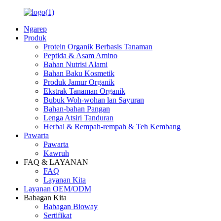
Ngarep
Produk
Protein Organik Berbasis Tanaman
Peptida & Asam Amino
Bahan Nutrisi Alami
Bahan Baku Kosmetik
Produk Jamur Organik
Ekstrak Tanaman Organik
Bubuk Woh-wohan lan Sayuran
Bahan-bahan Pangan
Lenga Atsiri Tanduran
Herbal & Rempah-rempah & Teh Kembang
Pawarta
Pawarta
Kawruh
FAQ & LAYANAN
FAQ
Layanan Kita
Layanan OEM/ODM
Babagan Kita
Babagan Bioway
Sertifikat