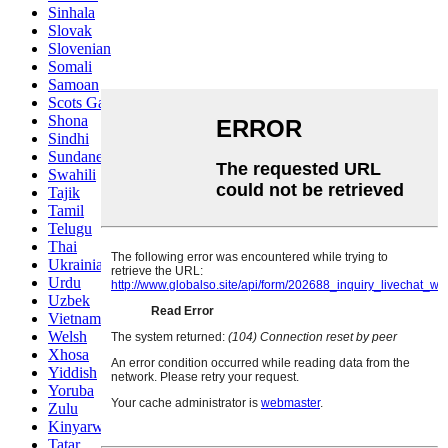
Sinhala
Slovak
Slovenian
Somali
Samoan
Scots Gaelic
Shona
Sindhi
Sundanese
Swahili
Tajik
Tamil
Telugu
Thai
Ukrainian
Urdu
Uzbek
Vietnamese
Welsh
Xhosa
Yiddish
Yoruba
Zulu
Kinyarwanda
Tatar