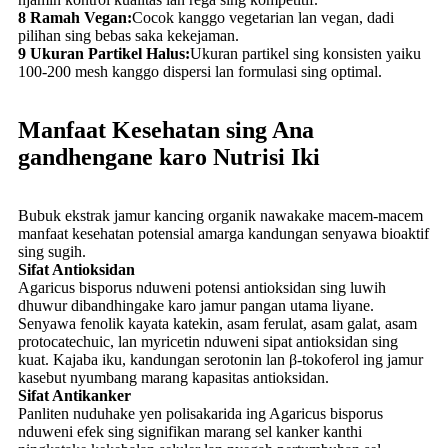
8 Ramah Vegan:
Cocok kanggo vegetarian lan vegan, dadi
pilihan sing bebas saka kekejaman.
9 Ukuran Partikel Halus:
Ukuran partikel sing konsisten yaiku
100-200 mesh kanggo dispersi lan formulasi sing optimal.
Manfaat Kesehatan sing Ana
gandhengane karo Nutrisi Iki
Bubuk ekstrak jamur kancing organik nawakake macem-macem
manfaat kesehatan potensial amarga kandungan senyawa bioaktif
sing sugih.
Sifat Antioksidan
Agaricus bisporus nduweni potensi antioksidan sing luwih
dhuwur dibandhingake karo jamur pangan utama liyane.
Senyawa fenolik kayata katekin, asam ferulat, asam galat, asam
protocatechuic, lan myricetin nduweni sipat antioksidan sing
kuat. Kajaba iku, kandungan serotonin lan β-tokoferol ing jamur
kasebut nyumbang marang kapasitas antioksidan.
Sifat Antikanker
Panliten nuduhake yen polisakarida ing Agaricus bisporus
nduweni efek sing signifikan marang sel kanker kanthi