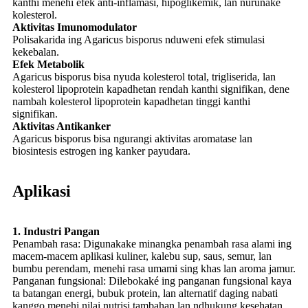
kanthi menehi efek anti-inflamasi, hipoglikemik, lan nurunake
kolesterol.
Aktivitas Imunomodulator
Polisakarida ing Agaricus bisporus nduweni efek stimulasi
kekebalan.
Efek Metabolik
Agaricus bisporus bisa nyuda kolesterol total, trigliserida, lan
kolesterol lipoprotein kapadhetan rendah kanthi signifikan, dene
nambah kolesterol lipoprotein kapadhetan tinggi kanthi
signifikan.
Aktivitas Antikanker
Agaricus bisporus bisa ngurangi aktivitas aromatase lan
biosintesis estrogen ing kanker payudara.
Aplikasi
1. Industri Pangan
Penambah rasa: Digunakake minangka penambah rasa alami ing
macem-macem aplikasi kuliner, kalebu sup, saus, semur, lan
bumbu perendam, menehi rasa umami sing khas lan aroma jamur.
Panganan fungsional: Dilebokaké ing panganan fungsional kaya
ta batangan energi, bubuk protein, lan alternatif daging nabati
kanggo menehi nilai nutrisi tambahan lan ndhukung kesehatan