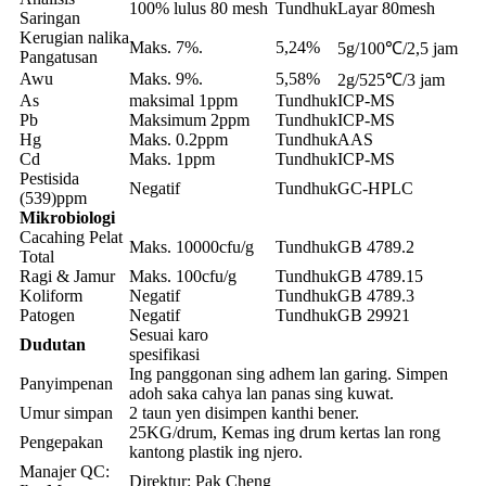
100% lulus 80 mesh
Tundhuk
Layar 80mesh
Saringan
Kerugian nalika
Maks. 7%.
5,24%
5g/100℃/2,5 jam
Pangatusan
Awu
Maks. 9%.
5,58%
2g/525℃/3 jam
As
maksimal 1ppm
Tundhuk
ICP-MS
Pb
Maksimum 2ppm
Tundhuk
ICP-MS
Hg
Maks. 0.2ppm
Tundhuk
AAS
Cd
Maks. 1ppm
Tundhuk
ICP-MS
Pestisida
Negatif
Tundhuk
GC-HPLC
(539)ppm
Mikrobiologi
Cacahing Pelat
Maks. 10000cfu/g
Tundhuk
GB 4789.2
Total
Ragi & Jamur
Maks. 100cfu/g
Tundhuk
GB 4789.15
Koliform
Negatif
Tundhuk
GB 4789.3
Patogen
Negatif
Tundhuk
GB 29921
Sesuai karo
Dudutan
spesifikasi
Ing panggonan sing adhem lan garing. Simpen
Panyimpenan
adoh saka cahya lan panas sing kuwat.
Umur simpan
2 taun yen disimpen kanthi bener.
25KG/drum, Kemas ing drum kertas lan rong
Pengepakan
kantong plastik ing njero.
Manajer QC:
Direktur: Pak Cheng