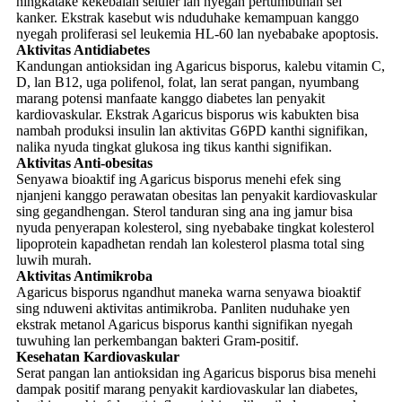
ningkatake kekebalan seluler lan nyegah pertumbuhan sel
kanker. Ekstrak kasebut wis nduduhake kemampuan kanggo
nyegah proliferasi sel leukemia HL-60 lan nyebabake apoptosis.
Aktivitas Antidiabetes
Kandungan antioksidan ing Agaricus bisporus, kalebu vitamin C,
D, lan B12, uga polifenol, folat, lan serat pangan, nyumbang
marang potensi manfaate kanggo diabetes lan penyakit
kardiovaskular. Ekstrak Agaricus bisporus wis kabukten bisa
nambah produksi insulin lan aktivitas G6PD kanthi signifikan,
nalika nyuda tingkat glukosa ing tikus kanthi signifikan.
Aktivitas Anti-obesitas
Senyawa bioaktif ing Agaricus bisporus menehi efek sing
njanjeni kanggo perawatan obesitas lan penyakit kardiovaskular
sing gegandhengan. Sterol tanduran sing ana ing jamur bisa
nyuda penyerapan kolesterol, sing nyebabake tingkat kolesterol
lipoprotein kapadhetan rendah lan kolesterol plasma total sing
luwih murah.
Aktivitas Antimikroba
Agaricus bisporus ngandhut maneka warna senyawa bioaktif
sing nduweni aktivitas antimikroba. Panliten nuduhake yen
ekstrak metanol Agaricus bisporus kanthi signifikan nyegah
tuwuhing lan perkembangan bakteri Gram-positif.
Kesehatan Kardiovaskular
Serat pangan lan antioksidan ing Agaricus bisporus bisa menehi
dampak positif marang penyakit kardiovaskular lan diabetes,