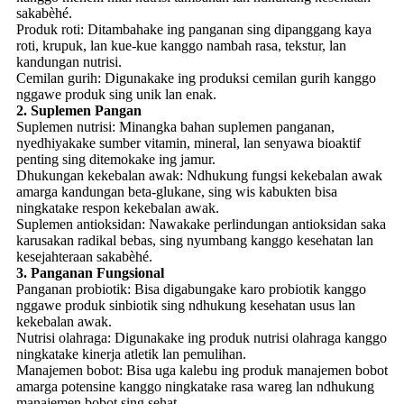
sakabèhé.
Produk roti: Ditambahake ing panganan sing dipanggang kaya
roti, krupuk, lan kue-kue kanggo nambah rasa, tekstur, lan
kandungan nutrisi.
Cemilan gurih: Digunakake ing produksi cemilan gurih kanggo
nggawe produk sing unik lan enak.
2. Suplemen Pangan
Suplemen nutrisi: Minangka bahan suplemen panganan,
nyedhiyakake sumber vitamin, mineral, lan senyawa bioaktif
penting sing ditemokake ing jamur.
Dhukungan kekebalan awak: Ndhukung fungsi kekebalan awak
amarga kandungan beta-glukane, sing wis kabukten bisa
ningkatake respon kekebalan awak.
Suplemen antioksidan: Nawakake perlindungan antioksidan saka
karusakan radikal bebas, sing nyumbang kanggo kesehatan lan
kesejahteraan sakabèhé.
3. Panganan Fungsional
Panganan probiotik: Bisa digabungake karo probiotik kanggo
nggawe produk sinbiotik sing ndhukung kesehatan usus lan
kekebalan awak.
Nutrisi olahraga: Digunakake ing produk nutrisi olahraga kanggo
ningkatake kinerja atletik lan pemulihan.
Manajemen bobot: Bisa uga kalebu ing produk manajemen bobot
amarga potensine kanggo ningkatake rasa wareg lan ndhukung
manajemen bobot sing sehat.