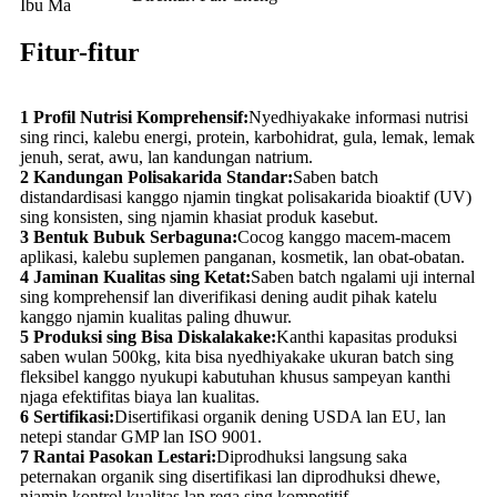
Ibu Ma
Fitur-fitur
1 Profil Nutrisi Komprehensif:
Nyedhiyakake informasi nutrisi
sing rinci, kalebu energi, protein, karbohidrat, gula, lemak, lemak
jenuh, serat, awu, lan kandungan natrium.
2 Kandungan Polisakarida Standar:
Saben batch
distandardisasi kanggo njamin tingkat polisakarida bioaktif (UV)
sing konsisten, sing njamin khasiat produk kasebut.
3 Bentuk Bubuk Serbaguna:
Cocog kanggo macem-macem
aplikasi, kalebu suplemen panganan, kosmetik, lan obat-obatan.
4 Jaminan Kualitas sing Ketat:
Saben batch ngalami uji internal
sing komprehensif lan diverifikasi dening audit pihak katelu
kanggo njamin kualitas paling dhuwur.
5 Produksi sing Bisa Diskalakake:
Kanthi kapasitas produksi
saben wulan 500kg, kita bisa nyedhiyakake ukuran batch sing
fleksibel kanggo nyukupi kabutuhan khusus sampeyan kanthi
njaga efektifitas biaya lan kualitas.
6 Sertifikasi:
Disertifikasi organik dening USDA lan EU, lan
netepi standar GMP lan ISO 9001.
7 Rantai Pasokan Lestari:
Diprodhuksi langsung saka
peternakan organik sing disertifikasi lan diprodhuksi dhewe,
njamin kontrol kualitas lan rega sing kompetitif.