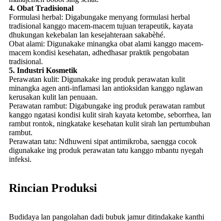
4. Obat Tradisional
Formulasi herbal: Digabungake menyang formulasi herbal
tradisional kanggo macem-macem tujuan terapeutik, kayata
dhukungan kekebalan lan kesejahteraan sakabèhé.
Obat alami: Digunakake minangka obat alami kanggo macem-
macem kondisi kesehatan, adhedhasar praktik pengobatan
tradisional.
5. Industri Kosmetik
Perawatan kulit: Digunakake ing produk perawatan kulit
minangka agen anti-inflamasi lan antioksidan kanggo nglawan
kerusakan kulit lan penuaan.
Perawatan rambut: Digabungake ing produk perawatan rambut
kanggo ngatasi kondisi kulit sirah kayata ketombe, seborrhea, lan
rambut rontok, ningkatake kesehatan kulit sirah lan pertumbuhan
rambut.
Perawatan tatu: Ndhuweni sipat antimikroba, saengga cocok
digunakake ing produk perawatan tatu kanggo mbantu nyegah
infeksi.
Rincian Produksi
Budidaya lan pangolahan dadi bubuk jamur ditindakake kanthi