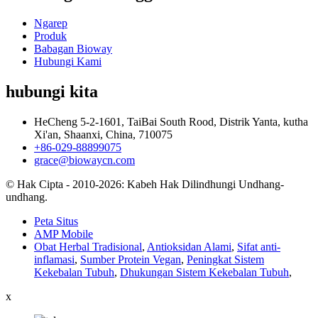
Ngarep
Produk
Babagan Bioway
Hubungi Kami
hubungi kita
HeCheng 5-2-1601, TaiBai South Rood, Distrik Yanta, kutha
Xi'an, Shaanxi, China, 710075
+86-029-88899075
grace@biowaycn.com
© Hak Cipta - 2010-2026: Kabeh Hak Dilindhungi Undhang-
undhang.
Peta Situs
AMP Mobile
Obat Herbal Tradisional
,
Antioksidan Alami
,
Sifat anti-
inflamasi
,
Sumber Protein Vegan
,
Peningkat Sistem
Kekebalan Tubuh
,
Dhukungan Sistem Kekebalan Tubuh
,
x