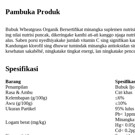
Pambuka Produk
Bubuk Wheatgrass Organik Bersertifikat minangka suplemen nutrisi
ing nilai nutrisi puncak, dikeringake kanthi ati-ati kanggo njaga nu
alus. Saben porsi nyedhiyakake jumlah vitamin C sing signifikan k
Kandungan klorofil sing dhuwur tumindak minangka antioksidan sin
kesehatan sakabèhé, ningkatake tingkat energi, lan ningkatake penc
Spesifikasi
Barang
Spesifikas
Penampilan
Bubuk Ijo
Rasa & Ambu
Ciri khas
Kelembapan (g/100g)
≤6%
Awu (g/100g)
≤10%
Ukuran Partikel
95% lulus
Pb< 1ppm
Minangka
Logam berat (mg/kg)
Hg< 0.05
Cd< 0.2p