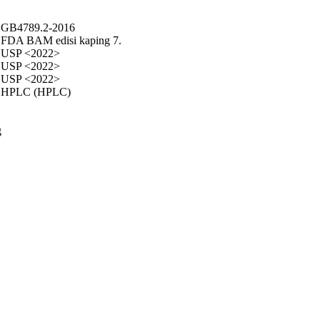
GB4789.2-2016
FDA BAM edisi kaping 7.
USP <2022>
USP <2022>
USP <2022>
HPLC (HPLC)
g