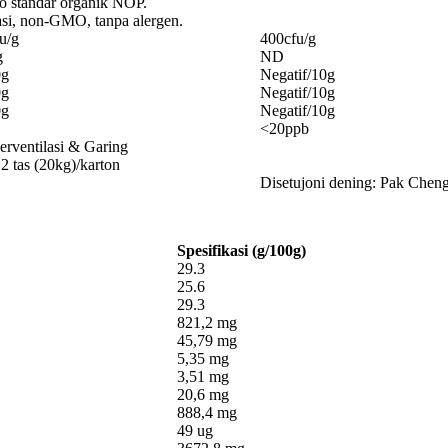
ro standar organik NOP.
asi, non-GMO, tanpa alergen.
u/g
400cfu/g
g
ND
0g
Negatif/10g
0g
Negatif/10g
0g
Negatif/10g
<20ppb
rventilasi & Garing
2 tas (20kg)/karton
Disetujoni dening: Pak Chen
Spesifikasi (g/100g)
29.3
25.6
29.3
821,2 mg
45,79 mg
5,35 mg
3,51 mg
20,6 mg
888,4 mg
49 ug