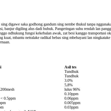
 sing digawe saka godhong gandum sing nembe thukul tanpa nggunakake
trisi, banjur digiling alus dadi bubuk. Pangeringan suhu rendah lan pan
anggo ndhukung fungsi kekebalan awak, zat besi kanggo transportasi ok
g kuat, mbantu netralake radikal bebas sing mbebayani lan ningkatak
ernaan.
i
Asil tes
Tundhuk
Tundhuk
3.0%
5,8%
 200mesh
lulus 96%
0.10ppm
 < 0.5ppm
0.06ppm
ppm
0.005ppm
pm
0.03ppm