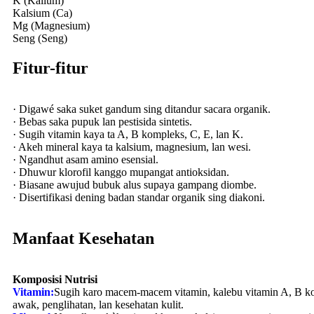
K (Kalium)
Kalsium (Ca)
Mg (Magnesium)
Seng (Seng)
Fitur-fitur
· Digawé saka suket gandum sing ditandur sacara organik.
· Bebas saka pupuk lan pestisida sintetis.
· Sugih vitamin kaya ta A, B kompleks, C, E, lan K.
· Akeh mineral kaya ta kalsium, magnesium, lan wesi.
· Ngandhut asam amino esensial.
· Dhuwur klorofil kanggo mupangat antioksidan.
· Biasane awujud bubuk alus supaya gampang diombe.
· Disertifikasi dening badan standar organik sing diakoni.
Manfaat Kesehatan
Komposisi Nutrisi
Vitamin:
Sugih karo macem-macem vitamin, kalebu vitamin A, B komp
awak, penglihatan, lan kesehatan kulit.