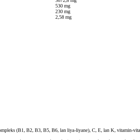
3672,8 mg
530 mg
230 mg
2,58 mg
leks (B1, B2, B3, B5, B6, lan liya-liyane), C, E, lan K, vitamin-vit