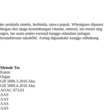
 pestisida sintetis, herbisida, utawa pupuk. Wheatgrass dipanen
ggilingan alus njaga keseimbangan vitamin, mineral, lan enzim sing
sigen, lan asam amino esensial kanggo ndandani jaringan.
e kesejahteraan sakabèhé. Asring digunakake kanggo ndhukung
Metode Tes
Katon
Organ
GB 5009.3-2016 Aku
GB 5009.4-2016 Aku
AOAC 973.03
AAS
AAS
AAS
AAS