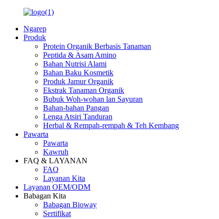
Ngarep
Produk
Protein Organik Berbasis Tanaman
Peptida & Asam Amino
Bahan Nutrisi Alami
Bahan Baku Kosmetik
Produk Jamur Organik
Ekstrak Tanaman Organik
Bubuk Woh-wohan lan Sayuran
Bahan-bahan Pangan
Lenga Atsiri Tanduran
Herbal & Rempah-rempah & Teh Kembang
Pawarta
Pawarta
Kawruh
FAQ & LAYANAN
FAQ
Layanan Kita
Layanan OEM/ODM
Babagan Kita
Babagan Bioway
Sertifikat