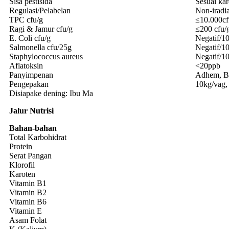
Sisa pestisida
Sesuai ka
Regulasi/Pelabelan
Non-iradi
TPC cfu/g
≤10.000cf
Ragi & Jamur cfu/g
≤200 cfu/
E. Coli cfu/g
Negatif/1
Salmonella cfu/25g
Negatif/1
Staphylococcus aureus
Negatif/1
Aflatoksin
<20ppb
Panyimpenan
Adhem, Be
Pengepakan
10kg/vag, 
Disiapake dening: Ibu Ma
Jalur Nutrisi
Bahan-bahan
Total Karbohidrat
Protein
Serat Pangan
Klorofil
Karoten
Vitamin B1
Vitamin B2
Vitamin B6
Vitamin E
Asam Folat