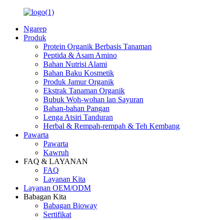
Ngarep
Produk
Protein Organik Berbasis Tanaman
Peptida & Asam Amino
Bahan Nutrisi Alami
Bahan Baku Kosmetik
Produk Jamur Organik
Ekstrak Tanaman Organik
Bubuk Woh-wohan lan Sayuran
Bahan-bahan Pangan
Lenga Atsiri Tanduran
Herbal & Rempah-rempah & Teh Kembang
Pawarta
Pawarta
Kawruh
FAQ & LAYANAN
FAQ
Layanan Kita
Layanan OEM/ODM
Babagan Kita
Babagan Bioway
Sertifikat