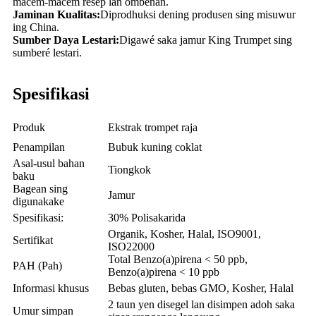
macem-macem resep lan ombenan.
Jaminan Kualitas:
Diprodhuksi dening produsen sing misuwur
ing China.
Sumber Daya Lestari:
Digawé saka jamur King Trumpet sing
sumberé lestari.
Spesifikasi
Produk
Ekstrak trompet raja
Penampilan
Bubuk kuning coklat
Asal-usul bahan
Tiongkok
baku
Bagean sing
Jamur
digunakake
Spesifikasi:
30% Polisakarida
Organik, Kosher, Halal, ISO9001,
Sertifikat
ISO22000
Total Benzo(a)pirena < 50 ppb,
PAH (Pah)
Benzo(a)pirena < 10 ppb
Informasi khusus
Bebas gluten, bebas GMO, Kosher, Halal
2 taun yen disegel lan disimpen adoh saka
Umur simpan