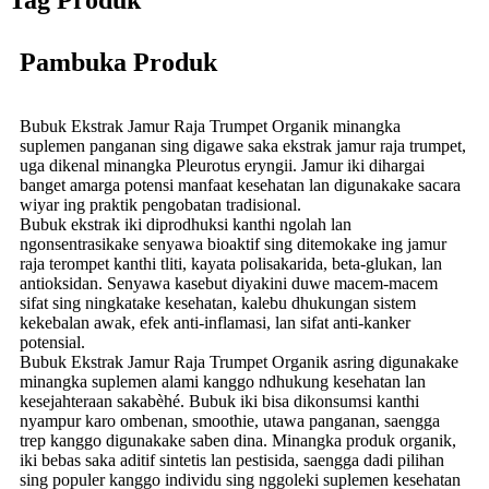
Tag Produk
Pambuka Produk
Bubuk Ekstrak Jamur Raja Trumpet Organik minangka
suplemen panganan sing digawe saka ekstrak jamur raja trumpet,
uga dikenal minangka Pleurotus eryngii. Jamur iki dihargai
banget amarga potensi manfaat kesehatan lan digunakake sacara
wiyar ing praktik pengobatan tradisional.
Bubuk ekstrak iki diprodhuksi kanthi ngolah lan
ngonsentrasikake senyawa bioaktif sing ditemokake ing jamur
raja terompet kanthi tliti, kayata polisakarida, beta-glukan, lan
antioksidan. Senyawa kasebut diyakini duwe macem-macem
sifat sing ningkatake kesehatan, kalebu dhukungan sistem
kekebalan awak, efek anti-inflamasi, lan sifat anti-kanker
potensial.
Bubuk Ekstrak Jamur Raja Trumpet Organik asring digunakake
minangka suplemen alami kanggo ndhukung kesehatan lan
kesejahteraan sakabèhé. Bubuk iki bisa dikonsumsi kanthi
nyampur karo ombenan, smoothie, utawa panganan, saengga
trep kanggo digunakake saben dina. Minangka produk organik,
iki bebas saka aditif sintetis lan pestisida, saengga dadi pilihan
sing populer kanggo individu sing nggoleki suplemen kesehatan