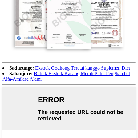
Sadurunge:
Ekstrak Godhong Teratai kanggo Suplemen Diet
Sabanjure:
Bubuk Ekstrak Kacang Merah Putih Penghambat
Alfa-Amilase Alami