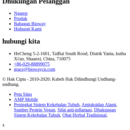
Dhukungan Pelanggan
Ngarep
Produk
Babagan Bioway
Hubungi Kami
hubungi kita
HeCheng 5-2-1601, TaiBai South Rood, Distrik Yanta, kutha
Xi'an, Shaanxi, China, 710075
+86-029-88899075
grace@biowaycn.com
© Hak Cipta - 2010-2026: Kabeh Hak Dilindhungi Undhang-
undhang.
Peta Situs
AMP Mobile
Peningkat Sistem Kekebalan Tubuh
,
Antioksidan Alami
,
Sumber Protein Vegan
,
Sifat anti-inflamasi
,
Dhukungan
Sistem Kekebalan Tubuh
,
Obat Herbal Tradisional
,
x