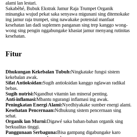
alami lan lestari.
Sakabèhé, Bubuk Ekstrak Jamur Raja Trumpet Organik
minangka wujud pekat saka senyawa migunani sing ditemokake
ing jamur raja trumpet, sing nawakake potensial manfaat
kesehatan lan dadi suplemen panganan sing trep kanggo wong-
wong sing pengin nggabungake khasiat jamur menyang rutinitas
kesehatan.
Fitur
Dhukungan Kekebalan Tubuh:
Ningkatake fungsi sistem
kekebalan awak.
Sifat Antioksidan:
Sugih antioksidan kanggo nglawan radikal
bebas.
Sugih nutrisi:
Ngandhut vitamin lan mineral penting.
Anti-inflamasi:
Mbantu ngurangi inflamasi ing awak.
Peningkatan Energi Alami:
Nyedhiyakake sumber energi alami.
Kesehatan Pencernaan:
Ndhukung sistem pencernaan sing
sehat.
Organik lan Murni:
Digawé saka bahan-bahan organik sing
berkualitas tinggi.
Panggunaan Serbaguna:
Bisa gampang digabungake karo