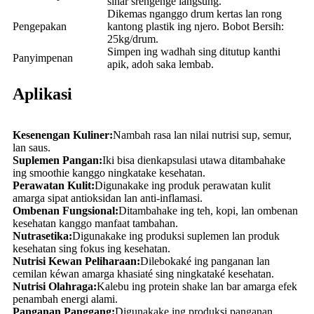
sinar srengenge langsung.
Dikemas nganggo drum kertas lan rong
Pengepakan
kantong plastik ing njero. Bobot Bersih:
25kg/drum.
Simpen ing wadhah sing ditutup kanthi
Panyimpenan
apik, adoh saka lembab.
Aplikasi
Kesenengan Kuliner:
Nambah rasa lan nilai nutrisi sup, semur,
lan saus.
Suplemen Pangan:
Iki bisa dienkapsulasi utawa ditambahake
ing smoothie kanggo ningkatake kesehatan.
Perawatan Kulit:
Digunakake ing produk perawatan kulit
amarga sipat antioksidan lan anti-inflamasi.
Ombenan Fungsional:
Ditambahake ing teh, kopi, lan ombenan
kesehatan kanggo manfaat tambahan.
Nutrasetika:
Digunakake ing produksi suplemen lan produk
kesehatan sing fokus ing kesehatan.
Nutrisi Kewan Peliharaan:
Dilebokaké ing panganan lan
cemilan kéwan amarga khasiaté sing ningkataké kesehatan.
Nutrisi Olahraga:
Kalebu ing protein shake lan bar amarga efek
penambah energi alami.
Panganan Panggang:
Digunakake ing produksi panganan