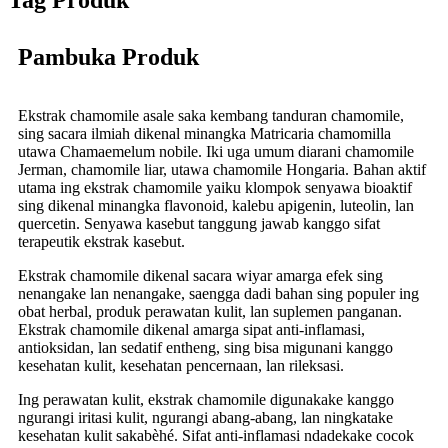
Tag Produk
Pambuka Produk
Ekstrak chamomile asale saka kembang tanduran chamomile,
sing sacara ilmiah dikenal minangka Matricaria chamomilla
utawa Chamaemelum nobile. Iki uga umum diarani chamomile
Jerman, chamomile liar, utawa chamomile Hongaria. Bahan aktif
utama ing ekstrak chamomile yaiku klompok senyawa bioaktif
sing dikenal minangka flavonoid, kalebu apigenin, luteolin, lan
quercetin. Senyawa kasebut tanggung jawab kanggo sifat
terapeutik ekstrak kasebut.
Ekstrak chamomile dikenal sacara wiyar amarga efek sing
nenangake lan nenangake, saengga dadi bahan sing populer ing
obat herbal, produk perawatan kulit, lan suplemen panganan.
Ekstrak chamomile dikenal amarga sipat anti-inflamasi,
antioksidan, lan sedatif entheng, sing bisa migunani kanggo
kesehatan kulit, kesehatan pencernaan, lan rileksasi.
Ing perawatan kulit, ekstrak chamomile digunakake kanggo
ngurangi iritasi kulit, ngurangi abang-abang, lan ningkatake
kesehatan kulit sakabèhé. Sifat anti-inflamasi ndadekake cocok