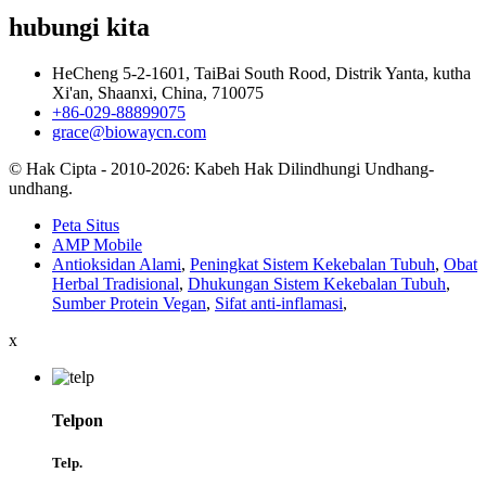
hubungi kita
HeCheng 5-2-1601, TaiBai South Rood, Distrik Yanta, kutha
Xi'an, Shaanxi, China, 710075
+86-029-88899075
grace@biowaycn.com
© Hak Cipta - 2010-2026: Kabeh Hak Dilindhungi Undhang-
undhang.
Peta Situs
AMP Mobile
Antioksidan Alami
,
Peningkat Sistem Kekebalan Tubuh
,
Obat
Herbal Tradisional
,
Dhukungan Sistem Kekebalan Tubuh
,
Sumber Protein Vegan
,
Sifat anti-inflamasi
,
x
Telpon
Telp.