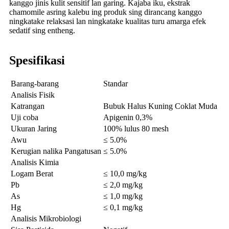
kanggo jinis kulit sensitif lan garing. Kajaba iku, ekstrak
chamomile asring kalebu ing produk sing dirancang kanggo
ningkatake relaksasi lan ningkatake kualitas turu amarga efek
sedatif sing entheng.
Spesifikasi
Barang-barang
Standar
Analisis Fisik
Katrangan
Bubuk Halus Kuning Coklat Muda
Uji coba
Apigenin 0,3%
Ukuran Jaring
100% lulus 80 mesh
Awu
≤ 5.0%
Kerugian nalika Pangatusan
≤ 5.0%
Analisis Kimia
Logam Berat
≤ 10,0 mg/kg
Pb
≤ 2,0 mg/kg
As
≤ 1,0 mg/kg
Hg
≤ 0,1 mg/kg
Analisis Mikrobiologi