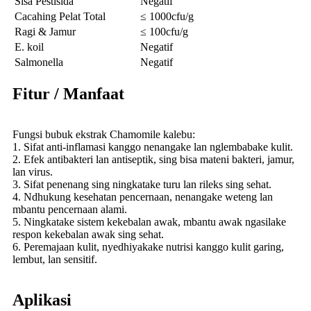
Sisa Pestisida
Negatif
Cacahing Pelat Total
≤ 1000cfu/g
Ragi & Jamur
≤ 100cfu/g
E. koil
Negatif
Salmonella
Negatif
Fitur / Manfaat
Fungsi bubuk ekstrak Chamomile kalebu:
1. Sifat anti-inflamasi kanggo nenangake lan nglembabake kulit.
2. Efek antibakteri lan antiseptik, sing bisa mateni bakteri, jamur,
lan virus.
3. Sifat penenang sing ningkatake turu lan rileks sing sehat.
4. Ndhukung kesehatan pencernaan, nenangake weteng lan
mbantu pencernaan alami.
5. Ningkatake sistem kekebalan awak, mbantu awak ngasilake
respon kekebalan awak sing sehat.
6. Peremajaan kulit, nyedhiyakake nutrisi kanggo kulit garing,
lembut, lan sensitif.
Aplikasi