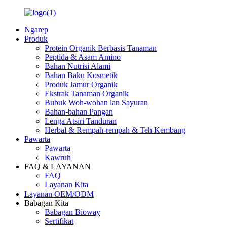
Ngarep
Produk
Protein Organik Berbasis Tanaman
Peptida & Asam Amino
Bahan Nutrisi Alami
Bahan Baku Kosmetik
Produk Jamur Organik
Ekstrak Tanaman Organik
Bubuk Woh-wohan lan Sayuran
Bahan-bahan Pangan
Lenga Atsiri Tanduran
Herbal & Rempah-rempah & Teh Kembang
Pawarta
Pawarta
Kawruh
FAQ & LAYANAN
FAQ
Layanan Kita
Layanan OEM/ODM
Babagan Kita
Babagan Bioway
Sertifikat