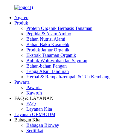
Ngarep
Produk
Protein Organik Berbasis Tanaman
Peptida & Asam Amino
Bahan Nutrisi Alami
Bahan Baku Kosmetik
Produk Jamur Organik
Ekstrak Tanaman Organik
Bubuk Woh-wohan lan Sayuran
Bahan-bahan Pangan
Lenga Atsiri Tanduran
Herbal & Rempah-rempah & Teh Kembang
Pawarta
Pawarta
Kawruh
FAQ & LAYANAN
FAQ
Layanan Kita
Layanan OEM/ODM
Babagan Kita
Babagan Bioway
Sertifikat