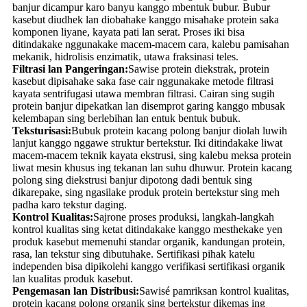
banjur dicampur karo banyu kanggo mbentuk bubur. Bubur
kasebut diudhek lan diobahake kanggo misahake protein saka
komponen liyane, kayata pati lan serat. Proses iki bisa
ditindakake nggunakake macem-macem cara, kalebu pamisahan
mekanik, hidrolisis enzimatik, utawa fraksinasi teles.
Filtrasi lan Pangeringan:
Sawise protein diekstrak, protein
kasebut dipisahake saka fase cair nggunakake metode filtrasi
kayata sentrifugasi utawa membran filtrasi. Cairan sing sugih
protein banjur dipekatkan lan disemprot garing kanggo mbusak
kelembapan sing berlebihan lan entuk bentuk bubuk.
Teksturisasi:
Bubuk protein kacang polong banjur diolah luwih
lanjut kanggo nggawe struktur bertekstur. Iki ditindakake liwat
macem-macem teknik kayata ekstrusi, sing kalebu meksa protein
liwat mesin khusus ing tekanan lan suhu dhuwur. Protein kacang
polong sing diekstrusi banjur dipotong dadi bentuk sing
dikarepake, sing ngasilake produk protein bertekstur sing meh
padha karo tekstur daging.
Kontrol Kualitas:
Sajrone proses produksi, langkah-langkah
kontrol kualitas sing ketat ditindakake kanggo mesthekake yen
produk kasebut memenuhi standar organik, kandungan protein,
rasa, lan tekstur sing dibutuhake. Sertifikasi pihak katelu
independen bisa dipikolehi kanggo verifikasi sertifikasi organik
lan kualitas produk kasebut.
Pengemasan lan Distribusi:
Sawisé pamriksan kontrol kualitas,
protein kacang polong organik sing bertekstur dikemas ing