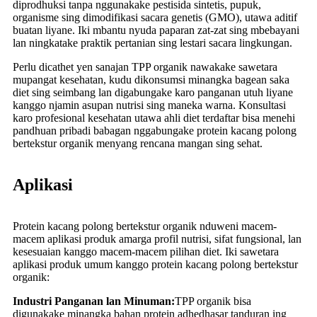
diprodhuksi tanpa nggunakake pestisida sintetis, pupuk,
organisme sing dimodifikasi sacara genetis (GMO), utawa aditif
buatan liyane. Iki mbantu nyuda paparan zat-zat sing mbebayani
lan ningkatake praktik pertanian sing lestari sacara lingkungan.
Perlu dicathet yen sanajan TPP organik nawakake sawetara
mupangat kesehatan, kudu dikonsumsi minangka bagean saka
diet sing seimbang lan digabungake karo panganan utuh liyane
kanggo njamin asupan nutrisi sing maneka warna. Konsultasi
karo profesional kesehatan utawa ahli diet terdaftar bisa menehi
pandhuan pribadi babagan nggabungake protein kacang polong
bertekstur organik menyang rencana mangan sing sehat.
Aplikasi
Protein kacang polong bertekstur organik nduweni macem-
macem aplikasi produk amarga profil nutrisi, sifat fungsional, lan
kesesuaian kanggo macem-macem pilihan diet. Iki sawetara
aplikasi produk umum kanggo protein kacang polong bertekstur
organik:
Industri Panganan lan Minuman:
TPP organik bisa
digunakake minangka bahan protein adhedhasar tanduran ing