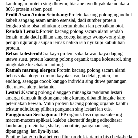
kandungan protein sing dhuwur, biasane nyedhiyakake udakara
80% protein saben porsi.
Profil Asam Amino Seimbang:
Protein kacang polong ngandhut
kabeh sangang asam amino esensial, dadi sumber protein
lengkap sing bisa ndhukung pertumbuhan lan perbaikan otot.
Rendah Lemak:
Protein kacang polong sacara alami rendah
lemak, mula dadi pilihan sing cocog kanggo wong-wong sing
pengin ngurangi asupan lemak nalika isih nyukupi kabutuhan
protein.
Bebas kolesterol:
Ora kaya protein saka kewan kaya daging
utawa susu, protein kacang polong organik tanpa kolesterol, sing
ningkatake kesehatan jantung.
Ramah marang alergen:
Protein kacang polong sacara alami
bebas saka alergen umum kayata susu, kedelai, gluten, lan
endhog, saengga cocok kanggo individu sing duwe pantangan
diet utawa alergi tartamtu.
Lestari:
Kacang polong dianggep minangka tanduran lestari
amarga dampak lingkungane sing kurang dibandhingake karo
peternakan kewan. Milih protein kacang polong organik kanthi
tekstur ndhukung pilihan panganan sing lestari lan etis.
Panggunaan Serbaguna:
TPP organik bisa digunakake ing
macem-macem aplikasi, kalebu alternatif daging adhedhasar
tanduran, protein bar, shake, smoothie, panganan sing
dipanggang, lan liya-liyane.
Penting kanggo dicathet yen fitur produk tartamtu bisa beda-beda