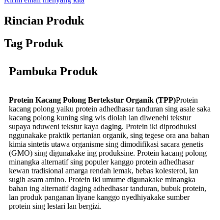
Rincian Produk
Tag Produk
Pambuka Produk
Protein Kacang Polong Bertekstur Organik (TPP)
Protein
kacang polong yaiku protein adhedhasar tanduran sing asale saka
kacang polong kuning sing wis diolah lan diwenehi tekstur
supaya nduweni tekstur kaya daging. Protein iki diprodhuksi
nggunakake praktik pertanian organik, sing tegese ora ana bahan
kimia sintetis utawa organisme sing dimodifikasi sacara genetis
(GMO) sing digunakake ing produksine. Protein kacang polong
minangka alternatif sing populer kanggo protein adhedhasar
kewan tradisional amarga rendah lemak, bebas kolesterol, lan
sugih asam amino. Protein iki umume digunakake minangka
bahan ing alternatif daging adhedhasar tanduran, bubuk protein,
lan produk panganan liyane kanggo nyedhiyakake sumber
protein sing lestari lan bergizi.