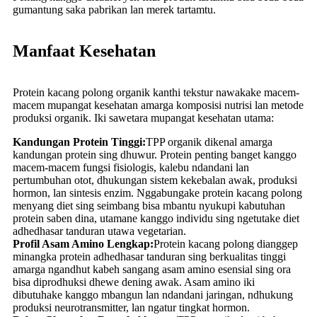
gumantung saka pabrikan lan merek tartamtu.
Manfaat Kesehatan
Protein kacang polong organik kanthi tekstur nawakake macem-
macem mupangat kesehatan amarga komposisi nutrisi lan metode
produksi organik. Iki sawetara mupangat kesehatan utama:
Kandungan Protein Tinggi:
TPP organik dikenal amarga
kandungan protein sing dhuwur. Protein penting banget kanggo
macem-macem fungsi fisiologis, kalebu ndandani lan
pertumbuhan otot, dhukungan sistem kekebalan awak, produksi
hormon, lan sintesis enzim. Nggabungake protein kacang polong
menyang diet sing seimbang bisa mbantu nyukupi kabutuhan
protein saben dina, utamane kanggo individu sing ngetutake diet
adhedhasar tanduran utawa vegetarian.
Profil Asam Amino Lengkap:
Protein kacang polong dianggep
minangka protein adhedhasar tanduran sing berkualitas tinggi
amarga ngandhut kabeh sangang asam amino esensial sing ora
bisa diprodhuksi dhewe dening awak. Asam amino iki
dibutuhake kanggo mbangun lan ndandani jaringan, ndhukung
produksi neurotransmitter, lan ngatur tingkat hormon.