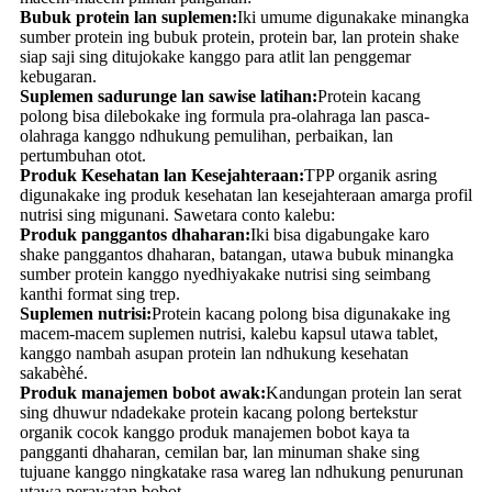
Bubuk protein lan suplemen:
Iki umume digunakake minangka
sumber protein ing bubuk protein, protein bar, lan protein shake
siap saji sing ditujokake kanggo para atlit lan penggemar
kebugaran.
Suplemen sadurunge lan sawise latihan:
Protein kacang
polong bisa dilebokake ing formula pra-olahraga lan pasca-
olahraga kanggo ndhukung pemulihan, perbaikan, lan
pertumbuhan otot.
Produk Kesehatan lan Kesejahteraan:
TPP organik asring
digunakake ing produk kesehatan lan kesejahteraan amarga profil
nutrisi sing migunani. Sawetara conto kalebu:
Produk panggantos dhaharan:
Iki bisa digabungake karo
shake panggantos dhaharan, batangan, utawa bubuk minangka
sumber protein kanggo nyedhiyakake nutrisi sing seimbang
kanthi format sing trep.
Suplemen nutrisi:
Protein kacang polong bisa digunakake ing
macem-macem suplemen nutrisi, kalebu kapsul utawa tablet,
kanggo nambah asupan protein lan ndhukung kesehatan
sakabèhé.
Produk manajemen bobot awak:
Kandungan protein lan serat
sing dhuwur ndadekake protein kacang polong bertekstur
organik cocok kanggo produk manajemen bobot kaya ta
pangganti dhaharan, cemilan bar, lan minuman shake sing
tujuane kanggo ningkatake rasa wareg lan ndhukung penurunan
utawa perawatan bobot.