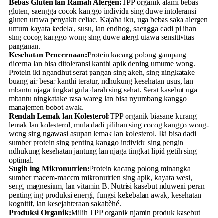
Bebas Gluten lan Ramah Alergen:
TPP organik alami bebas
gluten, saengga cocok kanggo individu sing duwe intoleransi
gluten utawa penyakit celiac. Kajaba iku, uga bebas saka alergen
umum kayata kedelai, susu, lan endhog, saengga dadi pilihan
sing cocog kanggo wong sing duwe alergi utawa sensitivitas
panganan.
Kesehatan Pencernaan:
Protein kacang polong gampang
dicerna lan bisa ditoleransi kanthi apik dening umume wong.
Protein iki ngandhut serat pangan sing akeh, sing ningkatake
buang air besar kanthi teratur, ndhukung kesehatan usus, lan
mbantu njaga tingkat gula darah sing sehat. Serat kasebut uga
mbantu ningkatake rasa wareg lan bisa nyumbang kanggo
manajemen bobot awak.
Rendah Lemak lan Kolesterol:
TPP organik biasane kurang
lemak lan kolesterol, mula dadi pilihan sing cocog kanggo wong-
wong sing ngawasi asupan lemak lan kolesterol. Iki bisa dadi
sumber protein sing penting kanggo individu sing pengin
ndhukung kesehatan jantung lan njaga tingkat lipid getih sing
optimal.
Sugih ing Mikronutrien:
Protein kacang polong minangka
sumber macem-macem mikronutrien sing apik, kayata wesi,
seng, magnesium, lan vitamin B. Nutrisi kasebut nduweni peran
penting ing produksi energi, fungsi kekebalan awak, kesehatan
kognitif, lan kesejahteraan sakabèhé.
Produksi Organik:
Milih TPP organik njamin produk kasebut