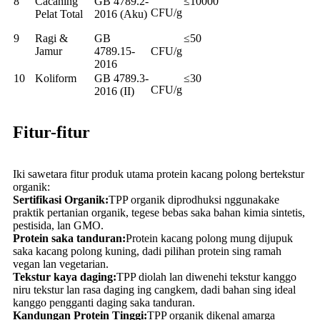
8
Cacahing
GB 4789.2-
≤10000
CFU/g
Pelat Total
2016 (Aku)
9
Ragi &
GB
≤50
Jamur
4789.15-
CFU/g
2016
10
Koliform
GB 4789.3-
≤30
CFU/g
2016 (II)
Fitur-fitur
Iki sawetara fitur produk utama protein kacang polong bertekstur
organik:
Sertifikasi Organik:
TPP organik diprodhuksi nggunakake
praktik pertanian organik, tegese bebas saka bahan kimia sintetis,
pestisida, lan GMO.
Protein saka tanduran:
Protein kacang polong mung dijupuk
saka kacang polong kuning, dadi pilihan protein sing ramah
vegan lan vegetarian.
Tekstur kaya daging:
TPP diolah lan diwenehi tekstur kanggo
niru tekstur lan rasa daging ing cangkem, dadi bahan sing ideal
kanggo pengganti daging saka tanduran.
Kandungan Protein Tinggi:
TPP organik dikenal amarga