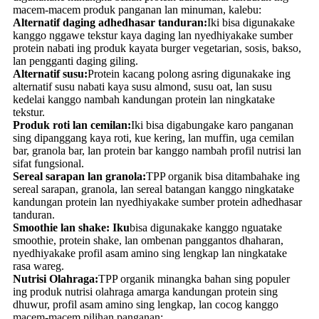
macem-macem produk panganan lan minuman, kalebu:
Alternatif daging adhedhasar tanduran:
Iki bisa digunakake
kanggo nggawe tekstur kaya daging lan nyedhiyakake sumber
protein nabati ing produk kayata burger vegetarian, sosis, bakso,
lan pengganti daging giling.
Alternatif susu:
Protein kacang polong asring digunakake ing
alternatif susu nabati kaya susu almond, susu oat, lan susu
kedelai kanggo nambah kandungan protein lan ningkatake
tekstur.
Produk roti lan cemilan:
Iki bisa digabungake karo panganan
sing dipanggang kaya roti, kue kering, lan muffin, uga cemilan
bar, granola bar, lan protein bar kanggo nambah profil nutrisi lan
sifat fungsional.
Sereal sarapan lan granola:
TPP organik bisa ditambahake ing
sereal sarapan, granola, lan sereal batangan kanggo ningkatake
kandungan protein lan nyedhiyakake sumber protein adhedhasar
tanduran.
Smoothie lan shake: Iku
bisa digunakake kanggo nguatake
smoothie, protein shake, lan ombenan panggantos dhaharan,
nyedhiyakake profil asam amino sing lengkap lan ningkatake
rasa wareg.
Nutrisi Olahraga:
TPP organik minangka bahan sing populer
ing produk nutrisi olahraga amarga kandungan protein sing
dhuwur, profil asam amino sing lengkap, lan cocog kanggo
macem-macem pilihan panganan: