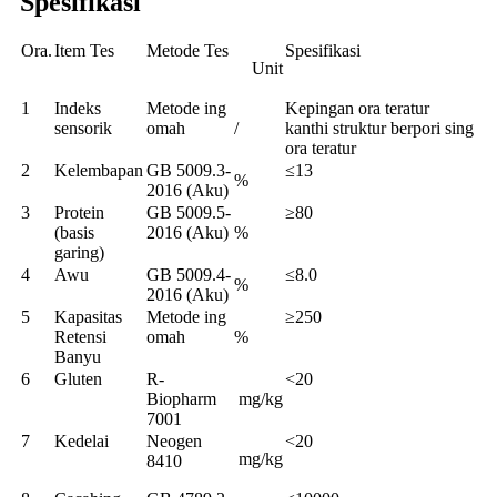
Spesifikasi
Ora.
Item Tes
Metode Tes
Spesifikasi
Unit
1
Indeks
Metode ing
Kepingan ora teratur
sensorik
omah
/
kanthi struktur berpori sing
ora teratur
2
Kelembapan
GB 5009.3-
≤13
%
2016 (Aku)
3
Protein
GB 5009.5-
≥80
(basis
2016 (Aku)
%
garing)
4
Awu
GB 5009.4-
≤8.0
%
2016 (Aku)
5
Kapasitas
Metode ing
≥250
Retensi
omah
%
Banyu
6
Gluten
R-
<20
Biopharm
mg/kg
7001
7
Kedelai
Neogen
<20
mg/kg
8410