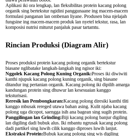
Aplikasi iki ora lengkap, lan fleksibilitas protein kacang polong
organik sing bertekstur ngidini panggunaane ing macem-macem
formulasi panganan lan ombenan liyane. Produsen bisa njelajah
fungsine ing macem-macem produk lan nyetel tekstur, rasa, lan
komposisi nutrisi miturut panjaluk pasar tartamtu.
Rincian Produksi (Diagram Alir)
Proses produksi protein kacang polong organik bertekstur
biasane nglibatake langkah-langkah ing ngisor iki:
Nggolek Kacang Polong Kuning Organik:
Proses iki diwiwiti
kanthi njupuk kacang polong kuning organik, sing biasane
ditandur ing pertanian organik. Kacang polong iki dipilih amarga
kandungan protein sing dhuwur lan kesesuaian kanggo
teksturisasi.
Reresik lan Pembongkaran:
Kacang polong diresiki kanthi tliti
kanggo mbusak rereged utawa bahan asing. Kulit njaba kacang
polong uga dicopot, saengga isih ana bagean sing sugih protein.
Panggilingan lan Grinding:
Biji kacang polong banjur digiling
lan digiling dadi bubuk alus. Iki mbantu ngrusak kacang polong
dadi partikel sing luwih cilik kanggo diproses luwih lanjut.
Ekstraksi Protein:
Bubuk kacang polong sing wis digiling