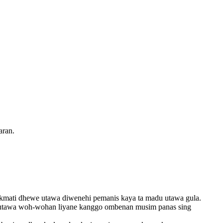
aran.
ikmati dhewe utawa diwenehi pemanis kaya ta madu utawa gula.
on utawa woh-wohan liyane kanggo ombenan musim panas sing