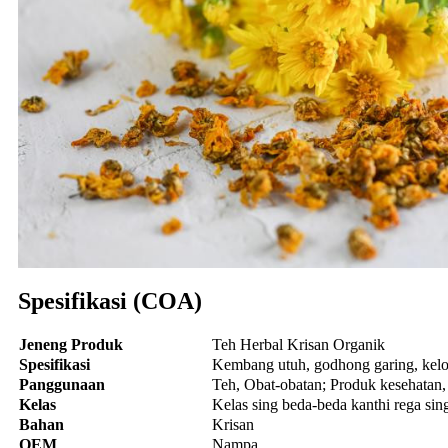
Spesifikasi (COA)
Jeneng Produk
Teh Herbal Krisan Organik
Spesifikasi
Kembang utuh, godhong garing, kelo
Panggunaan
Teh, Obat-obatan; Produk kesehatan,
Kelas
Kelas sing beda-beda kanthi rega sin
Bahan
Krisan
OEM
Nampa