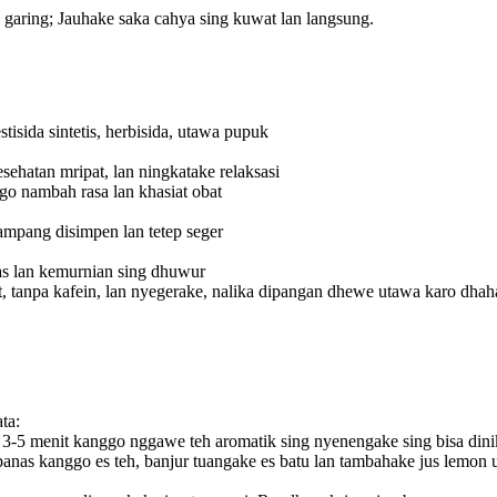
 garing; Jauhake saka cahya sing kuwat lan langsung.
isida sintetis, herbisida, utawa pupuk
sehatan mripat, lan ningkatake relaksasi
go nambah rasa lan khasiat obat
ampang disimpen lan tetep seger
itas lan kemurnian sing dhuwur
, tanpa kafein, lan nyegerake, nalika dipangan dhewe utawa karo dhah
ta:
 3-5 menit kanggo nggawe teh aromatik sing nyenengake sing bisa din
 panas kanggo es teh, banjur tuangake es batu lan tambahake jus lem