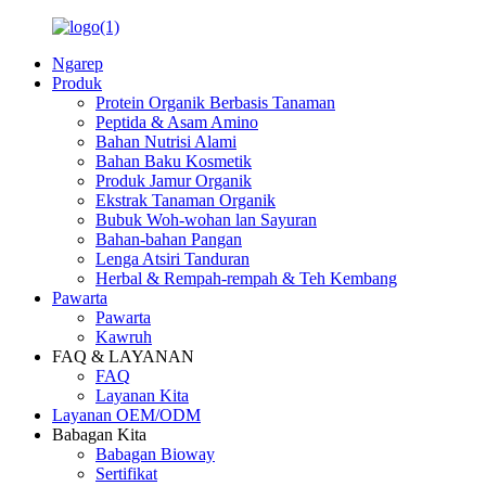
Ngarep
Produk
Protein Organik Berbasis Tanaman
Peptida & Asam Amino
Bahan Nutrisi Alami
Bahan Baku Kosmetik
Produk Jamur Organik
Ekstrak Tanaman Organik
Bubuk Woh-wohan lan Sayuran
Bahan-bahan Pangan
Lenga Atsiri Tanduran
Herbal & Rempah-rempah & Teh Kembang
Pawarta
Pawarta
Kawruh
FAQ & LAYANAN
FAQ
Layanan Kita
Layanan OEM/ODM
Babagan Kita
Babagan Bioway
Sertifikat