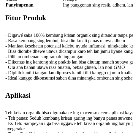
Panyimpenan
Ing panggonan sing resik, adhem, lan
Fitur Produk
- Digawé saka 100% kembang krisan organik sing ditandur tanpa pest
- Rasa kembang sing lembut, bisa dinikmati panas utawa adhem
- Manfaat kesehatan potensial kalebu nyuda inflamasi, ningkatake ke
- Bisa diombe dhewe utawa dicampur karo teh lan jamu liyane kang
- Pilihan ombenan sing ramah lingkungan
- Dikemas ing kantong sing praktis lan bisa ditutup maneh supaya g
- Ora ana bahan utawa rasa buatan, bebas gluten, lan non-GMO
- Dipilih kanthi tangan lan diproses kanthi tliti kanggo njamin kual
- Ideal kanggo dikonsumsi saben dina minangka ombenan sing sehat
Aplikasi
Teh krisan organik bisa digunakake ing macem-macem aplikasi kaya
- Teh panas: Seduh kembang krisan garing ing banyu panas suwene
- Es Teh: Sampeyan uga bisa nggawe teh krisan organik ing banyu
nyegerake.