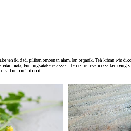
ake teh iki dadi pilihan ombenan alami lan organik. Teh krisan wis di
ehatan mata, lan ningkatake relaksasi. Teh iki nduweni rasa kembang s
asa lan manfaat obat.