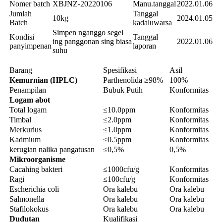
Nomer batch
XBJNZ-20220106
Manu.tanggal
2022.01.06
Jumlah
Tanggal
10kg
2024.01.05
Batch
kadaluwarsa
Simpen nganggo segel
Kondisi
Tanggal
ing panggonan sing biasa
2022.01.06
panyimpenan
laporan
suhu
Barang
Spesifikasi
Asil
Kemurnian (HPLC)
Parthenolida ≥98%
100%
Penampilan
Bubuk Putih
Konformitas
Logam abot
Total logam
≤10.0ppm
Konformitas
Timbal
≤2.0ppm
Konformitas
Merkurius
≤1.0ppm
Konformitas
Kadmium
≤0.5ppm
Konformitas
kerugian nalika pangatusan
≤0,5%
0,5%
Mikroorganisme
Cacahing bakteri
≤1000cfu/g
Konformitas
Ragi
≤100cfu/g
Konformitas
Escherichia coli
Ora kalebu
Ora kalebu
Salmonella
Ora kalebu
Ora kalebu
Stafilokokus
Ora kalebu
Ora kalebu
Dudutan
Kualifikasi