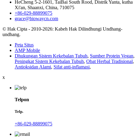
HeCheng 5-2-1601, TaiBai South Rood, Distrik Yanta, kutha
Xi'an, Shaanxi, China, 710075
+86-029-88899075
grace@biowaycn.com
© Hak Cipta - 2010-2026: Kabeh Hak Dilindhungi Undhang-
undhang.
Peta Situs
AMP Mobile
Dhukungan Sistem Kekebalan Tubuh
,
Sumber Protein Vegan
,
Peningkat Sistem Kekebalan Tubuh
,
Obat Herbal Tradisional
,
Antioksidan Alami
,
Sifat anti-inflamasi
,
x
Telpon
Telp.
+86-029-88899075