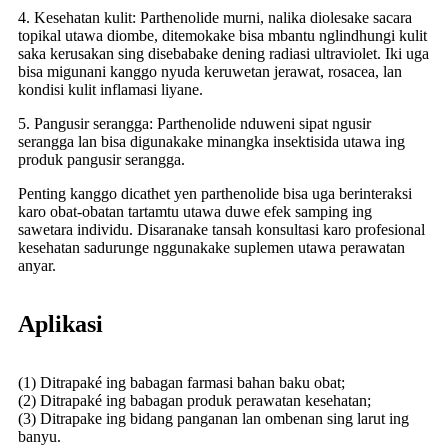
4. Kesehatan kulit: Parthenolide murni, nalika diolesake sacara
topikal utawa diombe, ditemokake bisa mbantu nglindhungi kulit
saka kerusakan sing disebabake dening radiasi ultraviolet. Iki uga
bisa migunani kanggo nyuda keruwetan jerawat, rosacea, lan
kondisi kulit inflamasi liyane.
5. Pangusir serangga: Parthenolide nduweni sipat ngusir
serangga lan bisa digunakake minangka insektisida utawa ing
produk pangusir serangga.
Penting kanggo dicathet yen parthenolide bisa uga berinteraksi
karo obat-obatan tartamtu utawa duwe efek samping ing
sawetara individu. Disaranake tansah konsultasi karo profesional
kesehatan sadurunge nggunakake suplemen utawa perawatan
anyar.
Aplikasi
(1) Ditrapaké ing babagan farmasi bahan baku obat;
(2) Ditrapaké ing babagan produk perawatan kesehatan;
(3) Ditrapake ing bidang panganan lan ombenan sing larut ing
banyu.