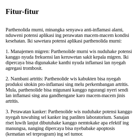
Fitur-fitur
Parthenolida murni, minangka senyawa anti-inflamasi alami,
nduweni potensi aplikasi ing perawatan macem-macem kondisi
kesehatan. Iki sawetara potensi aplikasi parthenolida murni:
1. Manajemen migren: Parthenolide murni wis nuduhake potensi
kanggo nyuda frekuensi lan keruwetan sakit kepala migren. Iki
dipercaya bisa digunakake kanthi nyuda inflamasi lan nyegah
agregasi trombosit.
2. Nambani artritis: Parthenolide wis kabukten bisa nyegah
produksi sitokin pro-inflamasi sing melu perkembangan artritis.
Mula, parthenolide bisa migunani kanggo ngurangi nyeri sendi
lan inflamasi sing ana gandhengane karo macem-macem jinis
artritis.
3. Perawatan kanker: Parthenolide wis nuduhake potensi kanggo
nyegah tuwuhing sel kanker ing panliten laboratorium. Sanajan
riset luwih lanjut dibutuhake kanggo nemtokake apa efektif ing
manungsa, nanging dipercaya bisa nyebabake apoptosis
(kematian sel terprogram) ing sel tumor.