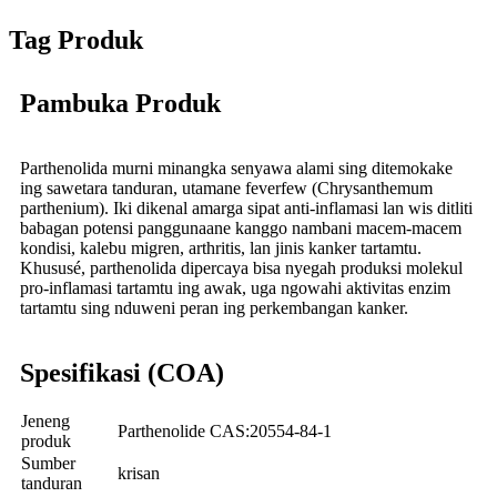
Tag Produk
Pambuka Produk
Parthenolida murni minangka senyawa alami sing ditemokake
ing sawetara tanduran, utamane feverfew (Chrysanthemum
parthenium). Iki dikenal amarga sipat anti-inflamasi lan wis ditliti
babagan potensi panggunaane kanggo nambani macem-macem
kondisi, kalebu migren, arthritis, lan jinis kanker tartamtu.
Khususé, parthenolida dipercaya bisa nyegah produksi molekul
pro-inflamasi tartamtu ing awak, uga ngowahi aktivitas enzim
tartamtu sing nduweni peran ing perkembangan kanker.
Spesifikasi (COA)
Jeneng
Parthenolide CAS:20554-84-1
produk
Sumber
krisan
tanduran