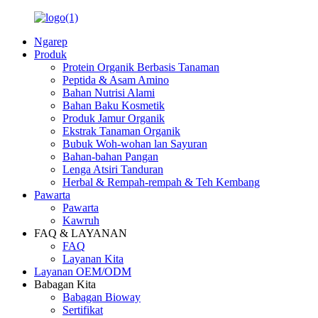
Ngarep
Produk
Protein Organik Berbasis Tanaman
Peptida & Asam Amino
Bahan Nutrisi Alami
Bahan Baku Kosmetik
Produk Jamur Organik
Ekstrak Tanaman Organik
Bubuk Woh-wohan lan Sayuran
Bahan-bahan Pangan
Lenga Atsiri Tanduran
Herbal & Rempah-rempah & Teh Kembang
Pawarta
Pawarta
Kawruh
FAQ & LAYANAN
FAQ
Layanan Kita
Layanan OEM/ODM
Babagan Kita
Babagan Bioway
Sertifikat