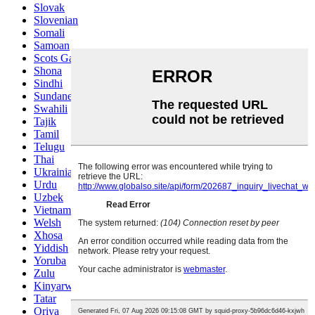
Slovak
Slovenian
Somali
Samoan
Scots Gaelic
Shona
Sindhi
Sundanese
Swahili
Tajik
Tamil
Telugu
Thai
Ukrainian
Urdu
Uzbek
Vietnamese
Welsh
Xhosa
Yiddish
Yoruba
Zulu
Kinyarwanda
Tatar
Oriya