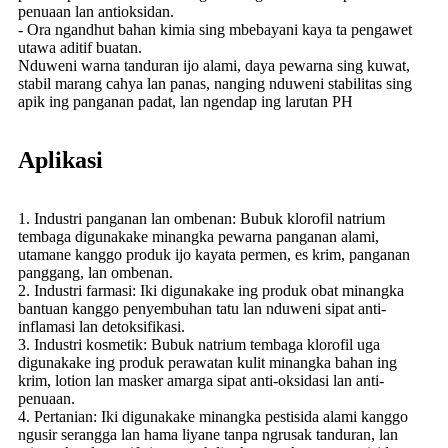
penuaan lan antioksidan.
- Ora ngandhut bahan kimia sing mbebayani kaya ta pengawet
utawa aditif buatan.
Nduweni warna tanduran ijo alami, daya pewarna sing kuwat,
stabil marang cahya lan panas, nanging nduweni stabilitas sing
apik ing panganan padat, lan ngendap ing larutan PH
Aplikasi
1. Industri panganan lan ombenan: Bubuk klorofil natrium
tembaga digunakake minangka pewarna panganan alami,
utamane kanggo produk ijo kayata permen, es krim, panganan
panggang, lan ombenan.
2. Industri farmasi: Iki digunakake ing produk obat minangka
bantuan kanggo penyembuhan tatu lan nduweni sipat anti-
inflamasi lan detoksifikasi.
3. Industri kosmetik: Bubuk natrium tembaga klorofil uga
digunakake ing produk perawatan kulit minangka bahan ing
krim, lotion lan masker amarga sipat anti-oksidasi lan anti-
penuaan.
4. Pertanian: Iki digunakake minangka pestisida alami kanggo
ngusir serangga lan hama liyane tanpa ngrusak tanduran, lan