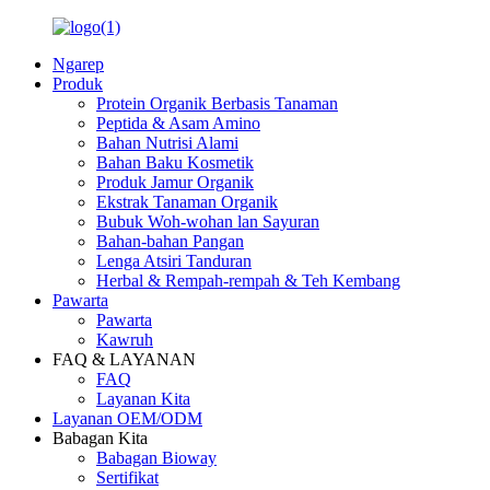
Ngarep
Produk
Protein Organik Berbasis Tanaman
Peptida & Asam Amino
Bahan Nutrisi Alami
Bahan Baku Kosmetik
Produk Jamur Organik
Ekstrak Tanaman Organik
Bubuk Woh-wohan lan Sayuran
Bahan-bahan Pangan
Lenga Atsiri Tanduran
Herbal & Rempah-rempah & Teh Kembang
Pawarta
Pawarta
Kawruh
FAQ & LAYANAN
FAQ
Layanan Kita
Layanan OEM/ODM
Babagan Kita
Babagan Bioway
Sertifikat