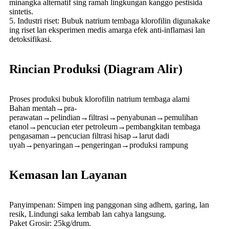
minangka alternatif sing ramah lingkungan kanggo pestisida
sintetis.
5. Industri riset: Bubuk natrium tembaga klorofilin digunakake
ing riset lan eksperimen medis amarga efek anti-inflamasi lan
detoksifikasi.
Rincian Produksi (Diagram Alir)
Proses produksi bubuk klorofilin natrium tembaga alami
Bahan mentah→pra-
perawatan→pelindian→filtrasi→penyabunan→pemulihan
etanol→pencucian eter petroleum→pembangkitan tembaga
pengasaman→pencucian filtrasi hisap→larut dadi
uyah→penyaringan→pengeringan→produksi rampung
Kemasan lan Layanan
Panyimpenan: Simpen ing panggonan sing adhem, garing, lan
resik, Lindungi saka lembab lan cahya langsung.
Paket Grosir: 25kg/drum.