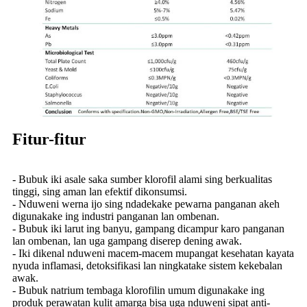
Fitur-fitur
- Bubuk iki asale saka sumber klorofil alami sing berkualitas
tinggi, sing aman lan efektif dikonsumsi.
- Nduweni werna ijo sing ndadekake pewarna panganan akeh
digunakake ing industri panganan lan ombenan.
- Bubuk iki larut ing banyu, gampang dicampur karo panganan
lan ombenan, lan uga gampang diserep dening awak.
- Iki dikenal nduweni macem-macem mupangat kesehatan kayata
nyuda inflamasi, detoksifikasi lan ningkatake sistem kekebalan
awak.
- Bubuk natrium tembaga klorofilin umum digunakake ing
produk perawatan kulit amarga bisa uga nduweni sipat anti-