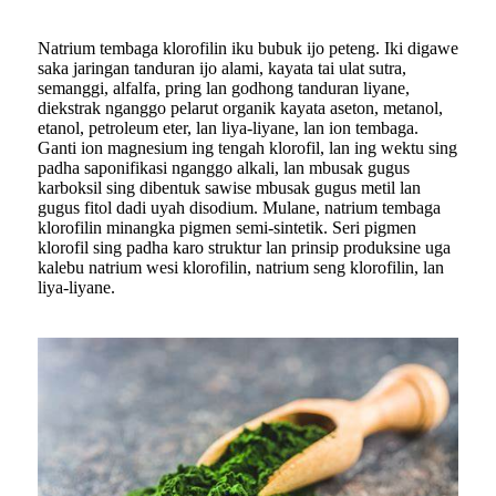
Natrium tembaga klorofilin iku bubuk ijo peteng. Iki digawe
saka jaringan tanduran ijo alami, kayata tai ulat sutra,
semanggi, alfalfa, pring lan godhong tanduran liyane,
diekstrak nganggo pelarut organik kayata aseton, metanol,
etanol, petroleum eter, lan liya-liyane, lan ion tembaga.
Ganti ion magnesium ing tengah klorofil, lan ing wektu sing
padha saponifikasi nganggo alkali, lan mbusak gugus
karboksil sing dibentuk sawise mbusak gugus metil lan
gugus fitol dadi uyah disodium. Mulane, natrium tembaga
klorofilin minangka pigmen semi-sintetik. Seri pigmen
klorofil sing padha karo struktur lan prinsip produksine uga
kalebu natrium wesi klorofilin, natrium seng klorofilin, lan
liya-liyane.