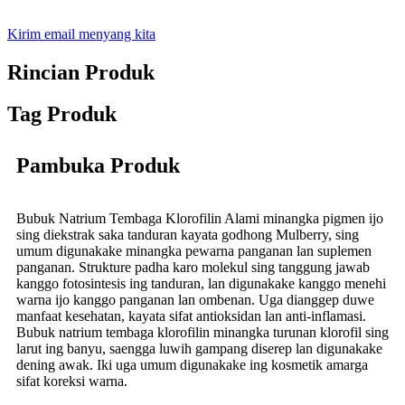
Kirim email menyang kita
Rincian Produk
Tag Produk
Pambuka Produk
Bubuk Natrium Tembaga Klorofilin Alami minangka pigmen ijo
sing diekstrak saka tanduran kayata godhong Mulberry, sing
umum digunakake minangka pewarna panganan lan suplemen
panganan. Strukture padha karo molekul sing tanggung jawab
kanggo fotosintesis ing tanduran, lan digunakake kanggo menehi
warna ijo kanggo panganan lan ombenan. Uga dianggep duwe
manfaat kesehatan, kayata sifat antioksidan lan anti-inflamasi.
Bubuk natrium tembaga klorofilin minangka turunan klorofil sing
larut ing banyu, saengga luwih gampang diserep lan digunakake
dening awak. Iki uga umum digunakake ing kosmetik amarga
sifat koreksi warna.