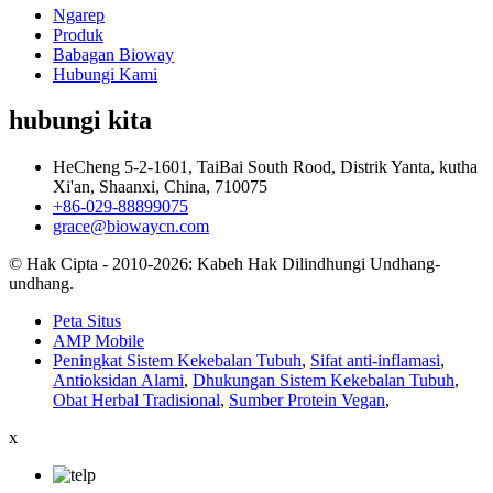
Ngarep
Produk
Babagan Bioway
Hubungi Kami
hubungi kita
HeCheng 5-2-1601, TaiBai South Rood, Distrik Yanta, kutha
Xi'an, Shaanxi, China, 710075
+86-029-88899075
grace@biowaycn.com
© Hak Cipta - 2010-2026: Kabeh Hak Dilindhungi Undhang-
undhang.
Peta Situs
AMP Mobile
Peningkat Sistem Kekebalan Tubuh
,
Sifat anti-inflamasi
,
Antioksidan Alami
,
Dhukungan Sistem Kekebalan Tubuh
,
Obat Herbal Tradisional
,
Sumber Protein Vegan
,
x