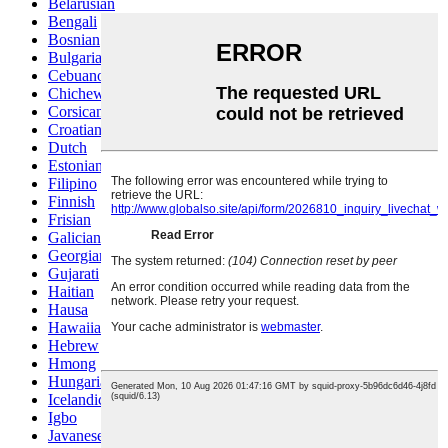
Belarusian
Bengali
Bosnian
Bulgarian
Cebuano
Chichewa
Corsican
Croatian
Dutch
Estonian
Filipino
Finnish
Frisian
Galician
Georgian
Gujarati
Haitian
Hausa
Hawaiian
Hebrew
Hmong
Hungarian
Icelandic
Igbo
Javanese