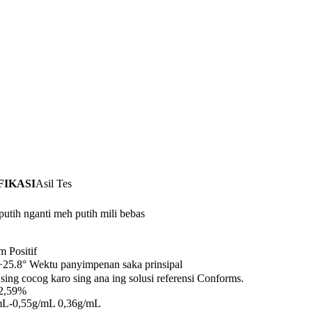
FIKASI
Asil Tes
utih nganti meh putih mili bebas
 Positif
25.8° Wektu panyimpenan saka prinsipal
sing cocog karo sing ana ing solusi referensi Conforms.
2,59%
mL-0,55g/mL 0,36g/mL