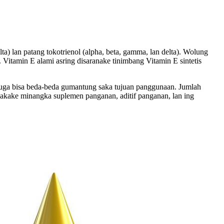
ta) lan patang tokotrienol (alpha, beta, gamma, lan delta). Wolung
 Vitamin E alami asring disaranake tinimbang Vitamin E sintetis
E uga bisa beda-beda gumantung saka tujuan panggunaan. Jumlah
nakake minangka suplemen panganan, aditif panganan, lan ing