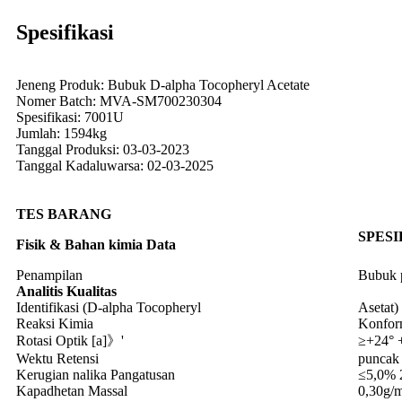
Spesifikasi
Jeneng Produk: Bubuk D-alpha Tocopheryl Acetate
Nomer Batch: MVA-SM700230304
Spesifikasi: 7001U
Jumlah: 1594kg
Tanggal Produksi: 03-03-2023
Tanggal Kadaluwarsa: 02-03-2025
TES
BARANG
SPESI
Fisik
&
Bahan kimia
Data
Penampilan
Bubuk p
Analitis
Kualitas
Identifikasi (D-alpha Tocopheryl
Asetat)
Reaksi Kimia
Konform
Rotasi Optik [a]》'
≥+24° +
Wektu Retensi
puncak 
Kerugian nalika Pangatusan
≤5,0% 
Kapadhetan Massal
0,30g/