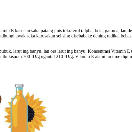
min E kasusun saka patang jinis tokoferol (alpha, beta, gamma, lan del
ndhungi awak saka karusakan sel sing disebabake dening radikal bebas.
buk, larut ing banyu, lan ora larut ing banyu. Konsentrasi Vitamin 
kanthi kisaran 700 IU/g nganti 1210 IU/g. Vitamin E alami umume digu