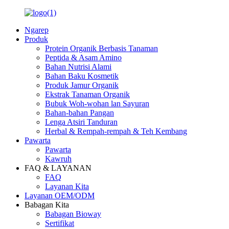
Ngarep
Produk
Protein Organik Berbasis Tanaman
Peptida & Asam Amino
Bahan Nutrisi Alami
Bahan Baku Kosmetik
Produk Jamur Organik
Ekstrak Tanaman Organik
Bubuk Woh-wohan lan Sayuran
Bahan-bahan Pangan
Lenga Atsiri Tanduran
Herbal & Rempah-rempah & Teh Kembang
Pawarta
Pawarta
Kawruh
FAQ & LAYANAN
FAQ
Layanan Kita
Layanan OEM/ODM
Babagan Kita
Babagan Bioway
Sertifikat