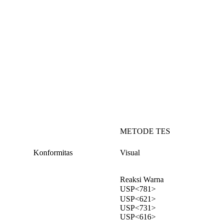
METODE TES
Konformitas
Visual
Reaksi Warna
USP<781>
USP<621>
USP<731>
USP<616>