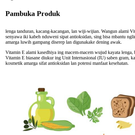
Pambuka Produk
lenga tanduran, kacang-kacangan, lan wiji-wijian. Wangun alami Vita
senyawa iki kabeh nduweni sipat antioksidan, sing bisa mbantu ngli
amarga luwih gampang diserep lan digunakake dening awak.
Vitamin E alami kasedhiya ing macem-macem wujud kayata lenga, bu
Vitamin E biasane diukur ing Unit Internasional (IU) saben gram, 
kosmetik amarga sifat antioksidan lan potensi manfaat kesehatan.