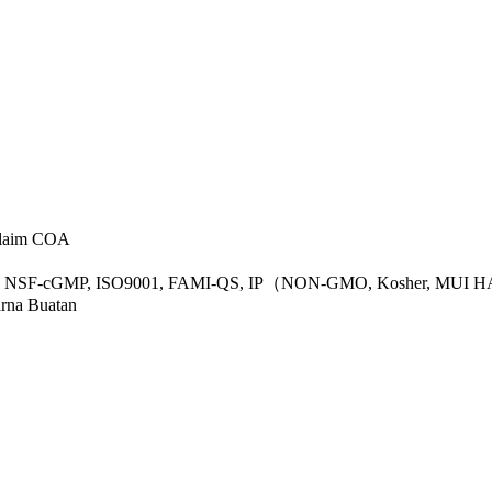
klaim COA
C 22000, NSF-cGMP, ISO9001, FAMI-QS, IP（NON-GMO, Kosher, MU
rna Buatan