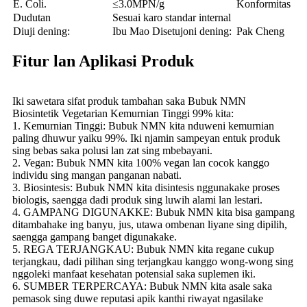
E. Coli.
≤3.0MPN/g
Konformitas
Dudutan
Sesuai karo standar internal
Diuji dening:
Ibu Mao
Disetujoni dening:
Pak Cheng
Fitur lan Aplikasi Produk
Iki sawetara sifat produk tambahan saka Bubuk NMN
Biosintetik Vegetarian Kemurnian Tinggi 99% kita:
1. Kemurnian Tinggi: Bubuk NMN kita nduweni kemurnian
paling dhuwur yaiku 99%. Iki njamin sampeyan entuk produk
sing bebas saka polusi lan zat sing mbebayani.
2. Vegan: Bubuk NMN kita 100% vegan lan cocok kanggo
individu sing mangan panganan nabati.
3. Biosintesis: Bubuk NMN kita disintesis nggunakake proses
biologis, saengga dadi produk sing luwih alami lan lestari.
4. GAMPANG DIGUNAKKE: Bubuk NMN kita bisa gampang
ditambahake ing banyu, jus, utawa ombenan liyane sing dipilih,
saengga gampang banget digunakake.
5. REGA TERJANGKAU: Bubuk NMN kita regane cukup
terjangkau, dadi pilihan sing terjangkau kanggo wong-wong sing
nggoleki manfaat kesehatan potensial saka suplemen iki.
6. SUMBER TERPERCAYA: Bubuk NMN kita asale saka
pemasok sing duwe reputasi apik kanthi riwayat ngasilake