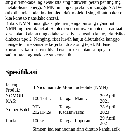
sing ditemokake ing awak kita sing nduweni peran penting ing
metabolisme energi. NMN minangka prekursor kanggo NAD+
(nikotinamida adenin dinukleotida), molekul sing dibutuhake sel
kita kanggo ngasilake energi.
Bubuk NMN minangka suplemen panganan sing ngandhut
NMN ing bentuk pekat. Suplemen iki nduweni potensi manfaat
kesehatan, kalebu ningkatake sensitivitas insulin lan nyuda risiko
diabetes tipe 2. Nanging, riset luwih lanjut dibutuhake kanggo
mangerteni mekanisme kerja lan dosis sing tepat. Mulane,
konsultasi karo panyedhiya layanan kesehatan sampeyan
sadurunge nggunakake suplemen iki.
Spesifikasi
Jeneng
β-Nicotinamide Mononucleotide (NMN)
Produk:
NOMOR
29 April
1094-61-7
Tanggal Manu:
KAS:
2021
NF-
Tanggal
28 April
Nomer Batch:
20210429
Kadaluwarsa:
2023
29 April
Jumlah:
100kg
Tanggal Laporan:
2021
Simpen ing panggonan sing ditutup kanthi apik