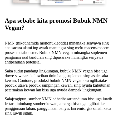
Apa sebabe kita promosi Bubuk NMN
Vegan?
NMN (nikotinamida mononukleotida) minangka senyawa sing
ana sacara alami ing awak manungsa sing melu macem-macem
proses metabolisme. Bubuk NMN vegan minangka suplemen
panganan asal tanduran sing dipasarake minangka senyawa
antipenuaan potensial.
Saka sudut pandang lingkungan, bubuk NMN vegan bisa uga
duwe sawetara kaluwihan tinimbang suplemen sing asale saka
kewan. Contone, produksi bubuk NMN vegan ora nglibatake
produk utawa produk sampingan kewan, sing nyuda kabutuhan
peternakan kewan lan bisa uga nyuda dampak lingkungan.
Salajengipun, sumber NMN adhedhasar tanduran bisa uga luwih
lestari tinimbang sumber kewan, amarga bisa uga nglibatake
panggunaan lahan, panggunaan banyu, lan emisi gas omah kaca
sing luwih sithik.