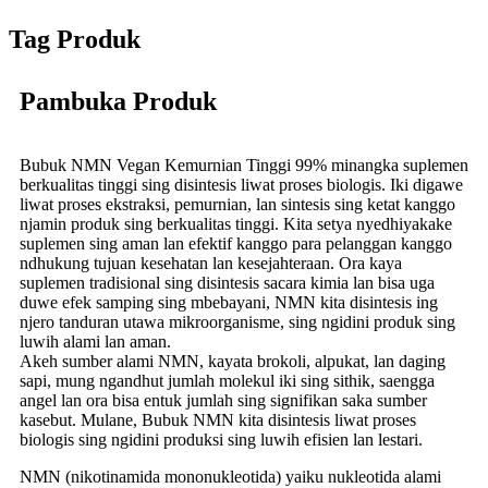
Tag Produk
Pambuka Produk
Bubuk NMN Vegan Kemurnian Tinggi 99% minangka suplemen
berkualitas tinggi sing disintesis liwat proses biologis. Iki digawe
liwat proses ekstraksi, pemurnian, lan sintesis sing ketat kanggo
njamin produk sing berkualitas tinggi. Kita setya nyedhiyakake
suplemen sing aman lan efektif kanggo para pelanggan kanggo
ndhukung tujuan kesehatan lan kesejahteraan. Ora kaya
suplemen tradisional sing disintesis sacara kimia lan bisa uga
duwe efek samping sing mbebayani, NMN kita disintesis ing
njero tanduran utawa mikroorganisme, sing ngidini produk sing
luwih alami lan aman.
Akeh sumber alami NMN, kayata brokoli, alpukat, lan daging
sapi, mung ngandhut jumlah molekul iki sing sithik, saengga
angel lan ora bisa entuk jumlah sing signifikan saka sumber
kasebut. Mulane, Bubuk NMN kita disintesis liwat proses
biologis sing ngidini produksi sing luwih efisien lan lestari.
NMN (nikotinamida mononukleotida) yaiku nukleotida alami