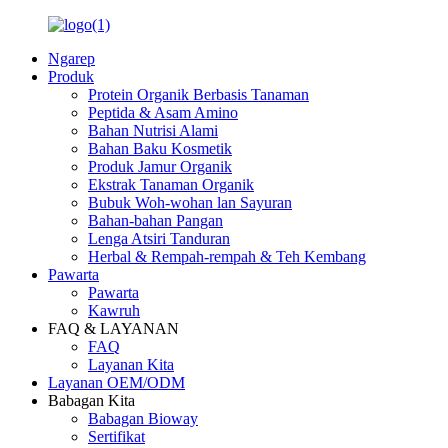
Ngarep
Produk
Protein Organik Berbasis Tanaman
Peptida & Asam Amino
Bahan Nutrisi Alami
Bahan Baku Kosmetik
Produk Jamur Organik
Ekstrak Tanaman Organik
Bubuk Woh-wohan lan Sayuran
Bahan-bahan Pangan
Lenga Atsiri Tanduran
Herbal & Rempah-rempah & Teh Kembang
Pawarta
Pawarta
Kawruh
FAQ & LAYANAN
FAQ
Layanan Kita
Layanan OEM/ODM
Babagan Kita
Babagan Bioway
Sertifikat