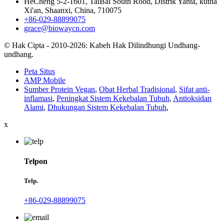
HeCheng 5-2-1601, TaiBai South Rood, Distrik Yanta, kutha
Xi'an, Shaanxi, China, 710075
+86-029-88899075
grace@biowaycn.com
© Hak Cipta - 2010-2026: Kabeh Hak Dilindhungi Undhang-
undhang.
Peta Situs
AMP Mobile
Sumber Protein Vegan
,
Obat Herbal Tradisional
,
Sifat anti-
inflamasi
,
Peningkat Sistem Kekebalan Tubuh
,
Antioksidan
Alami
,
Dhukungan Sistem Kekebalan Tubuh
,
x
Telpon
Telp.
+86-029-88899075