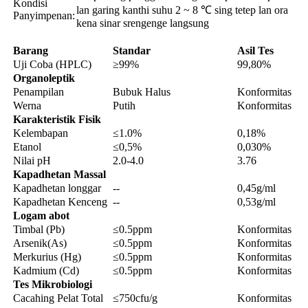
Kondisi
lan garing kanthi suhu 2 ~ 8 ℃ sing tetep lan ora
Panyimpenan:
kena sinar srengenge langsung
Barang
Standar
Asil Tes
Uji Coba (HPLC)
≥99%
99,80%
Organoleptik
Penampilan
Bubuk Halus
Konformitas
Werna
Putih
Konformitas
Karakteristik Fisik
Kelembapan
≤1.0%
0,18%
Etanol
≤0,5%
0,030%
Nilai pH
2.0-4.0
3.76
Kapadhetan Massal
Kapadhetan longgar
--
0,45g/ml
Kapadhetan Kenceng
--
0,53g/ml
Logam abot
Timbal (Pb)
≤0.5ppm
Konformitas
Arsenik(As)
≤0.5ppm
Konformitas
Merkurius (Hg)
≤0.5ppm
Konformitas
Kadmium (Cd)
≤0.5ppm
Konformitas
Tes Mikrobiologi
Cacahing Pelat Total
≤750cfu/g
Konformitas