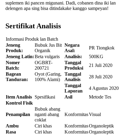
suplemen iki pancen migunani. Dadi, cobanen dina iki lan
delengen apa sing bisa ditindakake kanggo sampeyan!
Sertifikat Analisis
Informasi Produk lan Batch
Jeneng
Bubuk Jus Bit
Negara
PR Tiongkok
Produk:
Organik
Asal:
Jeneng Latin:
Beta vulgaris
Analisis:
500KG
Nomer
OGBRT-
Tanggal
21 Juli 2020
Batch:
200721
Produksi
Bagean
Oyot (Garing,
Tanggal
28 Juli 2020
Tanduran:
100% Alami)
Analisis
Tanggal
4 Agustus 2020
Laporan
Item Analisis
Spesifikasi
Asil
Metode Tes
Kontrol Fisik
Bubuk abang
Penampilan
nganti abang
Konformitas
Visual
coklat
Ambu
Ciri khas
Konformitas
Organoleptik
Rasa
Ciri khas
Konformitas
Organoleptik