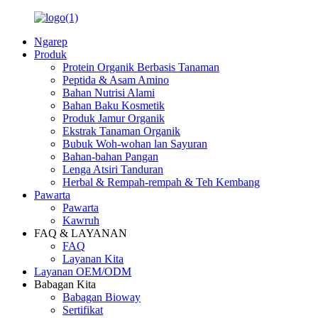
Ngarep
Produk
Protein Organik Berbasis Tanaman
Peptida & Asam Amino
Bahan Nutrisi Alami
Bahan Baku Kosmetik
Produk Jamur Organik
Ekstrak Tanaman Organik
Bubuk Woh-wohan lan Sayuran
Bahan-bahan Pangan
Lenga Atsiri Tanduran
Herbal & Rempah-rempah & Teh Kembang
Pawarta
Pawarta
Kawruh
FAQ & LAYANAN
FAQ
Layanan Kita
Layanan OEM/ODM
Babagan Kita
Babagan Bioway
Sertifikat