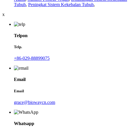
Tubuh
,
Peningkat Sistem Kekebalan Tubuh
,
x
Telpon
Telp.
+86-029-88899075
Email
Email
grace@biowaycn.com
Whatsapp