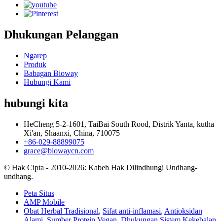
Dhukungan Pelanggan
Ngarep
Produk
Babagan Bioway
Hubungi Kami
hubungi kita
HeCheng 5-2-1601, TaiBai South Rood, Distrik Yanta, kutha
Xi'an, Shaanxi, China, 710075
+86-029-88899075
grace@biowaycn.com
© Hak Cipta - 2010-2026: Kabeh Hak Dilindhungi Undhang-
undhang.
Peta Situs
AMP Mobile
Obat Herbal Tradisional
,
Sifat anti-inflamasi
,
Antioksidan
Alami
,
Sumber Protein Vegan
,
Dhukungan Sistem Kekebalan