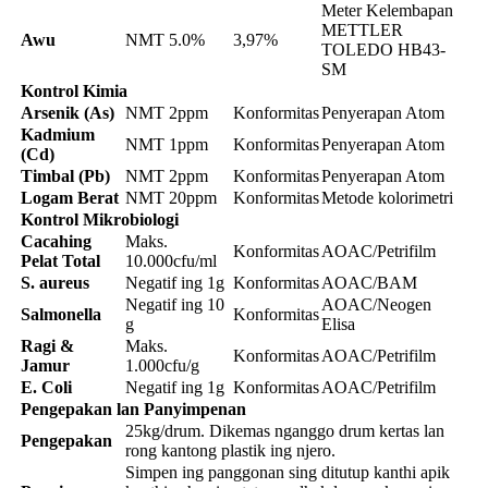
Meter Kelembapan
METTLER
Awu
NMT 5.0%
3,97%
TOLEDO HB43-
SM
Kontrol Kimia
Arsenik (As)
NMT 2ppm
Konformitas
Penyerapan Atom
Kadmium
NMT 1ppm
Konformitas
Penyerapan Atom
(Cd)
Timbal (Pb)
NMT 2ppm
Konformitas
Penyerapan Atom
Logam Berat
NMT 20ppm
Konformitas
Metode kolorimetri
Kontrol Mikrobiologi
Cacahing
Maks.
Konformitas
AOAC/Petrifilm
Pelat Total
10.000cfu/ml
S. aureus
Negatif ing 1g
Konformitas
AOAC/BAM
Negatif ing 10
AOAC/Neogen
Salmonella
Konformitas
g
Elisa
Ragi &
Maks.
Konformitas
AOAC/Petrifilm
Jamur
1.000cfu/g
E. Coli
Negatif ing 1g
Konformitas
AOAC/Petrifilm
Pengepakan lan Panyimpenan
25kg/drum. Dikemas nganggo drum kertas lan
Pengepakan
rong kantong plastik ing njero.
Simpen ing panggonan sing ditutup kanthi apik