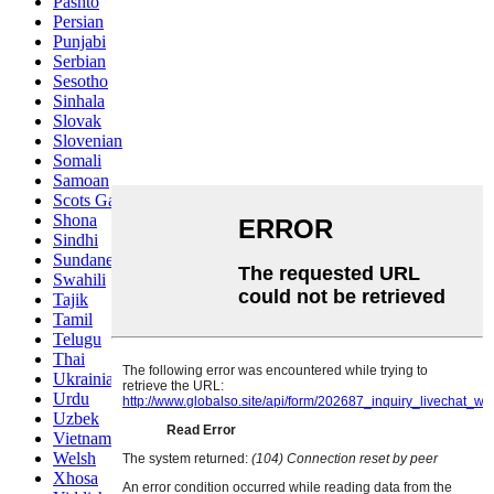
Pashto
Persian
Punjabi
Serbian
Sesotho
Sinhala
Slovak
Slovenian
Somali
Samoan
Scots Gaelic
Shona
Sindhi
Sundanese
Swahili
Tajik
Tamil
Telugu
Thai
Ukrainian
Urdu
Uzbek
Vietnamese
Welsh
Xhosa