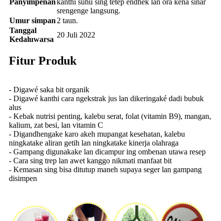
Panyimpenan
kanthi suhu sing tetep endhek lan ora kena sinar
srengenge langsung.
Umur simpan
2 taun.
Tanggal
20 Juli 2022
Kedaluwarsa
Fitur Produk
- Digawé saka bit organik
- Digawé kanthi cara ngekstrak jus lan dikeringaké dadi bubuk
alus
- Kebak nutrisi penting, kalebu serat, folat (vitamin B9), mangan,
kalium, zat besi, lan vitamin C
- Digandhengake karo akeh mupangat kesehatan, kalebu
ningkatake aliran getih lan ningkatake kinerja olahraga
- Gampang digunakake lan dicampur ing ombenan utawa resep
- Cara sing trep lan awet kanggo nikmati manfaat bit
- Kemasan sing bisa ditutup maneh supaya seger lan gampang
disimpen