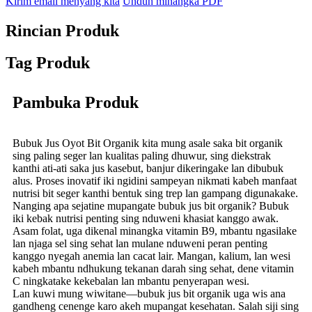
Kirim email menyang kita
Unduh minangka PDF
Rincian Produk
Tag Produk
Pambuka Produk
Bubuk Jus Oyot Bit Organik kita mung asale saka bit organik
sing paling seger lan kualitas paling dhuwur, sing diekstrak
kanthi ati-ati saka jus kasebut, banjur dikeringake lan dibubuk
alus. Proses inovatif iki ngidini sampeyan nikmati kabeh manfaat
nutrisi bit seger kanthi bentuk sing trep lan gampang digunakake.
Nanging apa sejatine mupangate bubuk jus bit organik? Bubuk
iki kebak nutrisi penting sing nduweni khasiat kanggo awak.
Asam folat, uga dikenal minangka vitamin B9, mbantu ngasilake
lan njaga sel sing sehat lan mulane nduweni peran penting
kanggo nyegah anemia lan cacat lair. Mangan, kalium, lan wesi
kabeh mbantu ndhukung tekanan darah sing sehat, dene vitamin
C ningkatake kekebalan lan mbantu penyerapan wesi.
Lan kuwi mung wiwitane—bubuk jus bit organik uga wis ana
gandheng cenenge karo akeh mupangat kesehatan. Salah siji sing