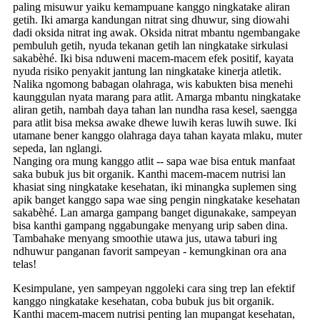
paling misuwur yaiku kemampuane kanggo ningkatake aliran
getih. Iki amarga kandungan nitrat sing dhuwur, sing diowahi
dadi oksida nitrat ing awak. Oksida nitrat mbantu ngembangake
pembuluh getih, nyuda tekanan getih lan ningkatake sirkulasi
sakabèhé. Iki bisa nduweni macem-macem efek positif, kayata
nyuda risiko penyakit jantung lan ningkatake kinerja atletik.
Nalika ngomong babagan olahraga, wis kabukten bisa menehi
kaunggulan nyata marang para atlit. Amarga mbantu ningkatake
aliran getih, nambah daya tahan lan nundha rasa kesel, saengga
para atlit bisa meksa awake dhewe luwih keras luwih suwe. Iki
utamane bener kanggo olahraga daya tahan kayata mlaku, muter
sepeda, lan nglangi.
Nanging ora mung kanggo atlit -- sapa wae bisa entuk manfaat
saka bubuk jus bit organik. Kanthi macem-macem nutrisi lan
khasiat sing ningkatake kesehatan, iki minangka suplemen sing
apik banget kanggo sapa wae sing pengin ningkatake kesehatan
sakabèhé. Lan amarga gampang banget digunakake, sampeyan
bisa kanthi gampang nggabungake menyang urip saben dina.
Tambahake menyang smoothie utawa jus, utawa taburi ing
ndhuwur panganan favorit sampeyan - kemungkinan ora ana
telas!
Kesimpulane, yen sampeyan nggoleki cara sing trep lan efektif
kanggo ningkatake kesehatan, coba bubuk jus bit organik.
Kanthi macem-macem nutrisi penting lan mupangat kesehatan,