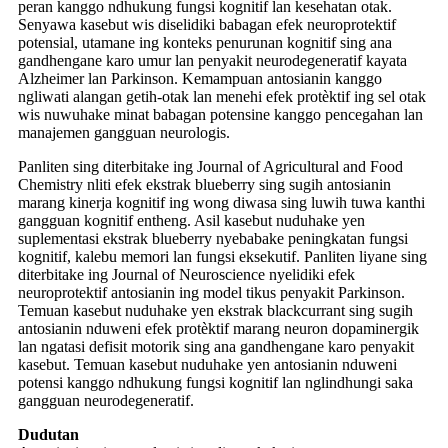
peran kanggo ndhukung fungsi kognitif lan kesehatan otak.
Senyawa kasebut wis diselidiki babagan efek neuroprotektif
potensial, utamane ing konteks penurunan kognitif sing ana
gandhengane karo umur lan penyakit neurodegeneratif kayata
Alzheimer lan Parkinson. Kemampuan antosianin kanggo
ngliwati alangan getih-otak lan menehi efek protèktif ing sel otak
wis nuwuhake minat babagan potensine kanggo pencegahan lan
manajemen gangguan neurologis.
Panliten sing diterbitake ing Journal of Agricultural and Food
Chemistry nliti efek ekstrak blueberry sing sugih antosianin
marang kinerja kognitif ing wong diwasa sing luwih tuwa kanthi
gangguan kognitif entheng. Asil kasebut nuduhake yen
suplementasi ekstrak blueberry nyebabake peningkatan fungsi
kognitif, kalebu memori lan fungsi eksekutif. Panliten liyane sing
diterbitake ing Journal of Neuroscience nyelidiki efek
neuroprotektif antosianin ing model tikus penyakit Parkinson.
Temuan kasebut nuduhake yen ekstrak blackcurrant sing sugih
antosianin nduweni efek protèktif marang neuron dopaminergik
lan ngatasi defisit motorik sing ana gandhengane karo penyakit
kasebut. Temuan kasebut nuduhake yen antosianin nduweni
potensi kanggo ndhukung fungsi kognitif lan nglindhungi saka
gangguan neurodegeneratif.
Dudutan