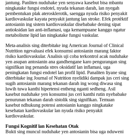
jantung. Panliten nuduhake yen senyawa kasebut bisa mbantu
ningkatake fungsi endotel, nyuda tekanan darah, lan nyegah
pembentukan plak aterosklerotik, saengga nyuda risiko penyakit
kardiovaskular kayata penyakit jantung lan stroke. Efek protèktif
antosianin ing sistem kardiovaskular disebabake dening sipat
antioksidan lan anti-inflamasi, uga kemampuane kanggo ngatur
metabolisme lipid lan ningkatake fungsi vaskular.
Meta-analisis sing diterbitake ing American Journal of Clinical
Nutrition ngevaluasi efek konsumsi antosianin marang faktor
risiko kardiovaskular. Analisis uji coba terkontrol acak nuduhake
yen asupan antosianin ana gandhengane karo pengurangan sing
signifikan ing penanda stres oksidatif lan inflamasi, uga
peningkatan fungsi endotel lan profil lipid. Panaliten liyane sing
diterbitake ing Journal of Nutrition nyelidiki dampak jus ceri sing
sugih antosianin marang tekanan darah ing wong diwasa sing
luwih tuwa kanthi hipertensi entheng nganti sedheng. Asil
kasebut nuduhake yen konsumsi jus ceri kanthi rutin nyebabake
penurunan tekanan darah sistolik sing signifikan. Temuan
kasebut ndhukung potensi antosianin kanggo ningkatake
kesehatan kardiovaskular lan nyuda risiko penyakit
kardiovaskular.
Fungsi Kognitif lan Kesehatan Otak
Bukti sing muncul nuduhake yen antosianin bisa uga nduweni