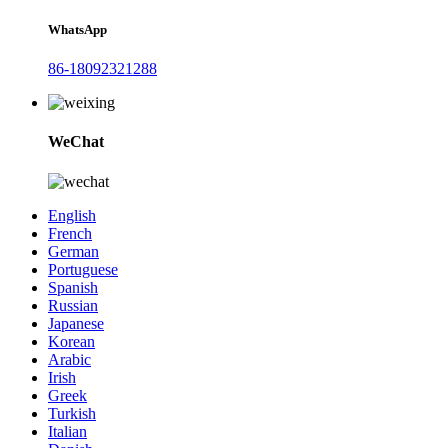
WhatsApp
86-18092321288
WeChat
English
French
German
Portuguese
Spanish
Russian
Japanese
Korean
Arabic
Irish
Greek
Turkish
Italian