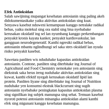
Efek Antioksidan
Salah sawijining mupangat kesehatan antosianin sing paling akeh
didokumentasikake yaiku aktivitas antioksidan sing kuat.
Senyawa kasebut nduweni kemampuan kanggo netralake radikal
bebas, yaiku molekul sing ora stabil sing bisa nyebabake
kerusakan oksidatif ing sel lan nyumbang kanggo perkembangan
penyakit kronis kayata kanker, penyakit kardiovaskular, lan
gangguan neurodegeneratif. Kanthi ngresiki radikal bebas,
antosianin mbantu nglindhungi sel saka stres oksidatif lan nyuda
risiko penyakit kasebut.
Sawetara panliten wis nduduhake kapasitas antioksidan
antosianin. Contone, panliten sing diterbitake ing Journal of
Agricultural and Food Chemistry nemokake yen antosianin sing
diekstrak saka beras ireng nuduhake aktivitas antioksidan sing
kuwat, kanthi efektif nyegah kerusakan oksidatif lipid lan
protein. Panliten liyane sing diterbitake ing Journal of Nutrition
nuduhake yen konsumsi ekstrak blackcurrant sing sugih
antosianin nyebabake peningkatan kapasitas antioksidan plasma
sing signifikan ing subjek manungsa sing sehat. Temuan kasebut
nyoroti potensi antosianin minangka antioksidan alami kanthi
efek sing migunani kanggo kesehatan manungsa.