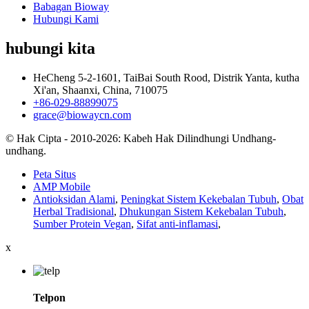
Babagan Bioway
Hubungi Kami
hubungi kita
HeCheng 5-2-1601, TaiBai South Rood, Distrik Yanta, kutha
Xi'an, Shaanxi, China, 710075
+86-029-88899075
grace@biowaycn.com
© Hak Cipta - 2010-2026: Kabeh Hak Dilindhungi Undhang-
undhang.
Peta Situs
AMP Mobile
Antioksidan Alami
,
Peningkat Sistem Kekebalan Tubuh
,
Obat
Herbal Tradisional
,
Dhukungan Sistem Kekebalan Tubuh
,
Sumber Protein Vegan
,
Sifat anti-inflamasi
,
x
Telpon