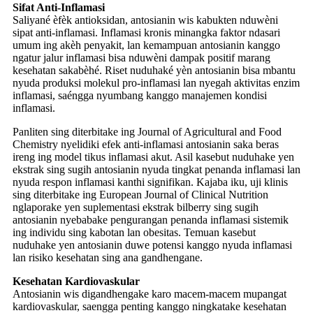
Sifat Anti-Inflamasi
Saliyané èfèk antioksidan, antosianin wis kabukten nduwèni
sipat anti-inflamasi. Inflamasi kronis minangka faktor ndasari
umum ing akèh penyakit, lan kemampuan antosianin kanggo
ngatur jalur inflamasi bisa nduwèni dampak positif marang
kesehatan sakabèhé. Riset nuduhaké yèn antosianin bisa mbantu
nyuda produksi molekul pro-inflamasi lan nyegah aktivitas enzim
inflamasi, saéngga nyumbang kanggo manajemen kondisi
inflamasi.
Panliten sing diterbitake ing Journal of Agricultural and Food
Chemistry nyelidiki efek anti-inflamasi antosianin saka beras
ireng ing model tikus inflamasi akut. Asil kasebut nuduhake yen
ekstrak sing sugih antosianin nyuda tingkat penanda inflamasi lan
nyuda respon inflamasi kanthi signifikan. Kajaba iku, uji klinis
sing diterbitake ing European Journal of Clinical Nutrition
nglaporake yen suplementasi ekstrak bilberry sing sugih
antosianin nyebabake pengurangan penanda inflamasi sistemik
ing individu sing kabotan lan obesitas. Temuan kasebut
nuduhake yen antosianin duwe potensi kanggo nyuda inflamasi
lan risiko kesehatan sing ana gandhengane.
Kesehatan Kardiovaskular
Antosianin wis digandhengake karo macem-macem mupangat
kardiovaskular, saengga penting kanggo ningkatake kesehatan