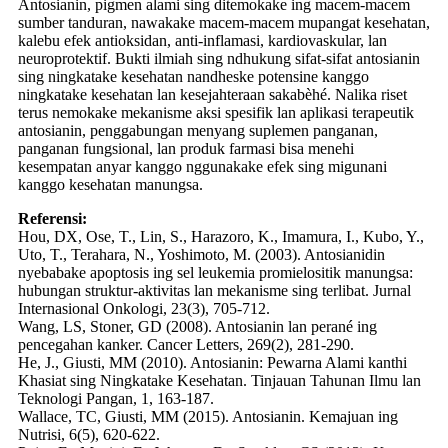
Antosianin, pigmen alami sing ditemokake ing macem-macem
sumber tanduran, nawakake macem-macem mupangat kesehatan,
kalebu efek antioksidan, anti-inflamasi, kardiovaskular, lan
neuroprotektif. Bukti ilmiah sing ndhukung sifat-sifat antosianin
sing ningkatake kesehatan nandheske potensine kanggo
ningkatake kesehatan lan kesejahteraan sakabèhé. Nalika riset
terus nemokake mekanisme aksi spesifik lan aplikasi terapeutik
antosianin, penggabungan menyang suplemen panganan,
panganan fungsional, lan produk farmasi bisa menehi
kesempatan anyar kanggo nggunakake efek sing migunani
kanggo kesehatan manungsa.
Referensi:
Hou, DX, Ose, T., Lin, S., Harazoro, K., Imamura, I., Kubo, Y.,
Uto, T., Terahara, N., Yoshimoto, M. (2003). Antosianidin
nyebabake apoptosis ing sel leukemia promielositik manungsa:
hubungan struktur-aktivitas lan mekanisme sing terlibat. Jurnal
Internasional Onkologi, 23(3), 705-712.
Wang, LS, Stoner, GD (2008). Antosianin lan perané ing
pencegahan kanker. Cancer Letters, 269(2), 281-290.
He, J., Giusti, MM (2010). Antosianin: Pewarna Alami kanthi
Khasiat sing Ningkatake Kesehatan. Tinjauan Tahunan Ilmu lan
Teknologi Pangan, 1, 163-187.
Wallace, TC, Giusti, MM (2015). Antosianin. Kemajuan ing
Nutrisi, 6(5), 620-622.