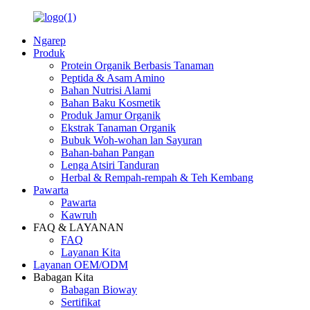
Ngarep
Produk
Protein Organik Berbasis Tanaman
Peptida & Asam Amino
Bahan Nutrisi Alami
Bahan Baku Kosmetik
Produk Jamur Organik
Ekstrak Tanaman Organik
Bubuk Woh-wohan lan Sayuran
Bahan-bahan Pangan
Lenga Atsiri Tanduran
Herbal & Rempah-rempah & Teh Kembang
Pawarta
Pawarta
Kawruh
FAQ & LAYANAN
FAQ
Layanan Kita
Layanan OEM/ODM
Babagan Kita
Babagan Bioway
Sertifikat