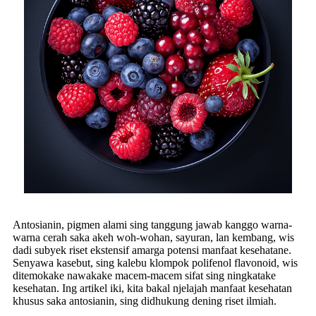
Antosianin, pigmen alami sing tanggung jawab kanggo warna-
warna cerah saka akeh woh-wohan, sayuran, lan kembang, wis
dadi subyek riset ekstensif amarga potensi manfaat kesehatane.
Senyawa kasebut, sing kalebu klompok polifenol flavonoid, wis
ditemokake nawakake macem-macem sifat sing ningkatake
kesehatan. Ing artikel iki, kita bakal njelajah manfaat kesehatan
khusus saka antosianin, sing didhukung dening riset ilmiah.