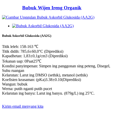
Bubuk Wijen Ireng Organik
Bubuk Askorbil Glukosida (AA2G)
Titik leleh: 158-163 ℃
Titik didih: 785,6±60,0°C (Diprediksi)
Kapadhetan: 1,83±0,1g/cm3 (Diprediksi)
Tekanan uap: 0Paat25℃
Kondisi panyimpenan: Simpen ing panggonan sing peteng, Disegel,
Suhu ruangan
Kelarutan: Larut ing DMSO (sethik), metanol (sethik)
Koefisien keasaman: (pKa)3.38±0.10(Diprediksi)
Wangun: bubuk
Werna: putih nganti putih pucet
Kelarutan ing banyu: Larut ing banyu. (879g/L) ing 25°C.
Kirim email menyang kita