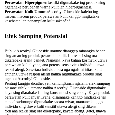
Perawatan Hiperpigmentasi:
Iki digunakake ing produk sing
ngarahake perubahan warna kulit lan hiperpigmentasi.
Perawatan Kulit Umum:
Ascorbyl Glucoside kalebu ing
macem-macem produk perawatan kulit kanggo ningkatake
kesehatan lan penampilan kulit sakabèhé.
Efek Samping Potensial
Bubuk Ascorbyl Glucoside umume dianggep minangka bahan
sing aman ing produk perawatan kulit, lan reaksi sing ora
dikarepake arang banget. Nanging, kaya bahan kosmetik utawa
perawatan kulit liyane, ana potensi sensitivitas individu utawa
reaksi alergi. Sawetara individu bisa uga ngalami iritasi kulit
entheng utawa respon alergi nalika nggunakake produk sing
ngemot Ascorbyl Glucoside.
Penting kanggo dicathet yen kemungkinan ngalami efek samping
biasane sithik, utamane nalika Ascorbyl Glucoside digunakake
kaya sing diarahake lan ing konsentrasi sing cocog. Kaya produk
perawatan kulit anyar liyane, disaranake kanggo nindakake tes
tempel sadurunge digunakake sacara wiyar, utamane kanggo
individu sing duwe kulit sensitif utawa alergi sing dikenal.
Yen ana reaksi sing ora dikarepake, kayata abang, gatel, utawa