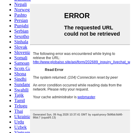
Nepali
Norwegian
Pashto
Persian
Punjabi
Serbian
Sesotho
Sinhala
Slovak
Slovenian
Somali
Samoan
Scots Gaelic
Shona
Sindhi
Sundanese
Swahili
Tajik
Tamil
Telugu
Thai
Ukrainian
Urdu
Uzbek
Vietnamese