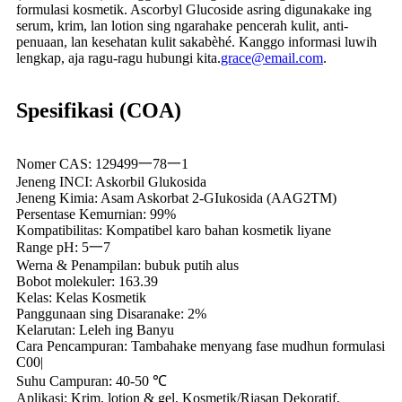
formulasi kosmetik. Ascorbyl Glucoside asring digunakake ing
serum, krim, lan lotion sing ngarahake pencerah kulit, anti-
penuaan, lan kesehatan kulit sakabèhé. Kanggo informasi luwih
lengkap, aja ragu-ragu hubungi kita.
grace@email.com
.
Spesifikasi (COA)
Nomer CAS: 129499一78一1
Jeneng INCI: Askorbil Glukosida
Jeneng Kimia: Asam Askorbat 2-GIukosida (AAG2TM)
Persentase Kemurnian: 99%
Kompatibilitas: Kompatibel karo bahan kosmetik liyane
Range pH: 5一7
Werna & Penampilan: bubuk putih alus
Bobot molekuler: 163.39
Kelas: Kelas Kosmetik
Panggunaan sing Disaranake: 2%
Kelarutan: Leleh ing Banyu
Cara Pencampuran: Tambahake menyang fase mudhun formulasi
C00|
Suhu Campuran: 40-50 ℃
Aplikasi: Krim, lotion & gel, Kosmetik/Riasan Dekoratif,