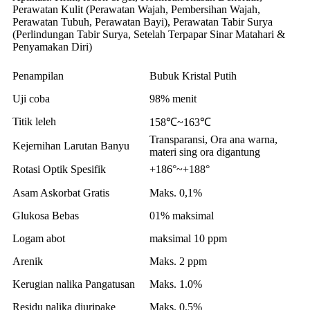
Perawatan Kulit (Perawatan Wajah, Pembersihan Wajah,
Perawatan Tubuh, Perawatan Bayi), Perawatan Tabir Surya
(Perlindungan Tabir Surya, Setelah Terpapar Sinar Matahari &
Penyamakan Diri)
Penampilan
Bubuk Kristal Putih
Uji coba
98% menit
Titik leleh
158℃~163℃
Transparansi, Ora ana warna,
Kejernihan Larutan Banyu
materi sing ora digantung
Rotasi Optik Spesifik
+186°~+188°
Asam Askorbat Gratis
Maks. 0,1%
Glukosa Bebas
01% maksimal
Logam abot
maksimal 10 ppm
Arenik
Maks. 2 ppm
Kerugian nalika Pangatusan
Maks. 1.0%
Residu nalika diuripake
Maks. 0,5%