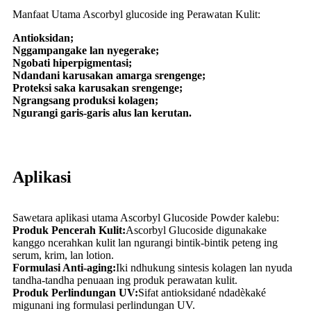
Manfaat Utama Ascorbyl glucoside ing Perawatan Kulit:
Antioksidan;
Nggampangake lan nyegerake;
Ngobati hiperpigmentasi;
Ndandani karusakan amarga srengenge;
Proteksi saka karusakan srengenge;
Ngrangsang produksi kolagen;
Ngurangi garis-garis alus lan kerutan.
Aplikasi
Sawetara aplikasi utama Ascorbyl Glucoside Powder kalebu:
Produk Pencerah Kulit:
Ascorbyl Glucoside digunakake
kanggo ncerahkan kulit lan ngurangi bintik-bintik peteng ing
serum, krim, lan lotion.
Formulasi Anti-aging:
Iki ndhukung sintesis kolagen lan nyuda
tandha-tandha penuaan ing produk perawatan kulit.
Produk Perlindungan UV:
Sifat antioksidané ndadèkaké
migunani ing formulasi perlindungan UV.