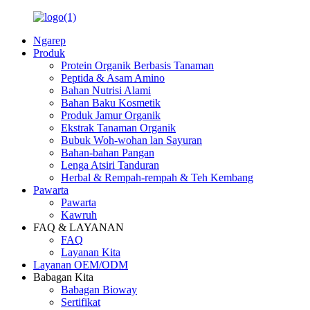
Ngarep
Produk
Protein Organik Berbasis Tanaman
Peptida & Asam Amino
Bahan Nutrisi Alami
Bahan Baku Kosmetik
Produk Jamur Organik
Ekstrak Tanaman Organik
Bubuk Woh-wohan lan Sayuran
Bahan-bahan Pangan
Lenga Atsiri Tanduran
Herbal & Rempah-rempah & Teh Kembang
Pawarta
Pawarta
Kawruh
FAQ & LAYANAN
FAQ
Layanan Kita
Layanan OEM/ODM
Babagan Kita
Babagan Bioway
Sertifikat