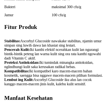
Bakteri
maksimal 300 cfu/g
Jamur
100 cfu/g
Fitur Produk
Stabilitas:
Ascorbyl Glucoside nawakake stabilitas, njamin umur
simpan sing luwih dawa lan khasiat sing lestari.
Pencerah Kulit:
Iki kanthi efektif ncerahkan kulit lan ngurangi
bintik-bintik peteng lan warna kulit sing ora rata kanthi ngowahi
dadi Vitamin C aktif.
Proteksi Antioksidan:
Iki tumindak minangka antioksidan,
nglindhungi kulit saka kerusakan radikal bebas.
Kompatibilitas:
Iki kompatibel karo macem-macem bahan
kosmetik, saengga bisa nggawe macem-macem pilihan formulasi.
Lembut ing Kulit:
Ascorbyl Glucoside iku alus lan cocok
kanggo macem-macem jinis kulit, kalebu kulit sensitif.
Manfaat Kesehatan