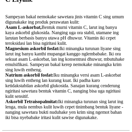
Sampeyan bakal nemokake sawetara jinis vitamin C sing umum
digunakake ing produk perawatan kulit:
Asam L-askorbat,
Bentuk murni vitamin C, larut ing banyu
kaya askorbil glukosida. Nanging uga ora stabil, utamane ing
larutan berbasis banyu utawa pH dhuwur. Vitamin iki cepet
teroksidasi lan bisa ngiritasi kulit.
Magnesium askorbil fosfat:
Iki minangka turunan liyane sing
larut ing banyu kanthi mupangat kanggo nglembabake. Iki ora
sekuat asam L-askorbat, lan ing konsentrasi dhuwur, mbutuhake
emulsifikasi. Sampeyan bakal kerep nemokake minangka krim
sing luwih entheng.
Natrium askorbil fosfat:
Iku
minangka versi asam L-askorbat
sing luwih entheng lan kurang kuat. Iki padha karo
ketidakstabilan askorbil glukosida. Sanajan kurang cenderung
ngiritasi sawetara bentuk vitamin C, nanging bisa uga ngiritasi
kulit sensitif.
Askorbil Tetraisopalmitat:
Iki minangka turunan sing larut ing
lenga, mula nembus kulit luwih cepet tinimbang bentuk liyane -
nanging sawetara bukti nuduhake yen krim sing ngemot bahan
iki bisa nyebabake iritasi kulit sawise digunakake.