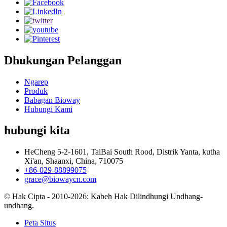
Dhukungan Pelanggan
Ngarep
Produk
Babagan Bioway
Hubungi Kami
hubungi kita
HeCheng 5-2-1601, TaiBai South Rood, Distrik Yanta, kutha
Xi'an, Shaanxi, China, 710075
+86-029-88899075
grace@biowaycn.com
© Hak Cipta - 2010-2026: Kabeh Hak Dilindhungi Undhang-
undhang.
Peta Situs