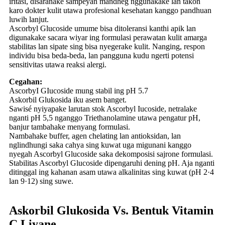
iritasi, disaranake sampeyan mandheg nggunakake lan takon
karo dokter kulit utawa profesional kesehatan kanggo pandhuan
luwih lanjut.
Ascorbyl Glucoside umume bisa ditoleransi kanthi apik lan
digunakake sacara wiyar ing formulasi perawatan kulit amarga
stabilitas lan sipate sing bisa nyegerake kulit. Nanging, respon
individu bisa beda-beda, lan pangguna kudu ngerti potensi
sensitivitas utawa reaksi alergi.
Cegahan:
AscorbyI GIucoside mung stabil ing pH 5.7
Askorbil Glukosida iku asem banget.
Sawisé nyiyapake larutan stok Ascorbyl Iucoside, netralake
nganti pH 5,5 nganggo Triethanolamine utawa pengatur pH,
banjur tambahake menyang formulasi.
Nambahake buffer, agen chelating lan antioksidan, lan
nglindhungi saka cahya sing kuwat uga migunani kanggo
nyegah Ascorbyl Glucoside saka dekomposisi sajrone formulasi.
Stabilitas Ascorbyl Glucoside dipengaruhi dening pH. Aja nganti
ditinggal ing kahanan asam utawa alkalinitas sing kuwat (pH 2·4
lan 9·12) sing suwe.
Askorbil Glukosida Vs. Bentuk Vitamin
C Liyane