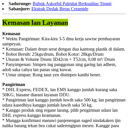
Sadurunge:
Bubuk Askorbil Palmitat Berkualitas Tinggi
Sabanjure:
Ekstrak Dedak Beras Ceramide
Kemasan lan Layanan
Kemasan
* Wektu Pangiriman: Kira-kira 3-5 dina kerja sawise pembayaran
sampeyan.
* Kemasan: Dalam drum serat dengan dua kantong plastik di dalam.
* Bobot Bersih: 25kgs/drum, Bobot Kotor: 28kgs/Drum
* Ukuran & Volume Drum: ID42cm × T52cm, 0,08 m³/ Drum
* Panyimpenan: Simpen ing panggonan sing garing lan adhem,
adoh saka cahya lan panas sing kuwat.
* Umur simpan: Rong taun yen disimpen kanthi bener.
Pangiriman
* DHL Express, FEDEX, lan EMS kanggo jumlah kurang saka
50KG, biasane diarani layanan DDU.
* Pangiriman laut kanggo jumlah luwih saka 500 kg; lan pangiriman
udara kasedhiya kanggo jumlah luwih saka 50 kg.
* Kanggo produk sing regane larang, pilih pengiriman udara lan
DHL express kanggo keamanan.
* Mangga konfirmasi manawi panjenengan saged nindakaken ijin
nalika barang tekan bea cukai saderengipun mesen. Kangge para