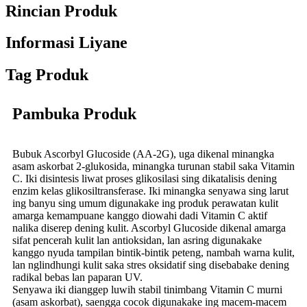
Rincian Produk
Informasi Liyane
Tag Produk
Pambuka Produk
Bubuk Ascorbyl Glucoside (AA-2G), uga dikenal minangka
asam askorbat 2-glukosida, minangka turunan stabil saka Vitamin
C. Iki disintesis liwat proses glikosilasi sing dikatalisis dening
enzim kelas glikosiltransferase. Iki minangka senyawa sing larut
ing banyu sing umum digunakake ing produk perawatan kulit
amarga kemampuane kanggo diowahi dadi Vitamin C aktif
nalika diserep dening kulit. Ascorbyl Glucoside dikenal amarga
sifat pencerah kulit lan antioksidan, lan asring digunakake
kanggo nyuda tampilan bintik-bintik peteng, nambah warna kulit,
lan nglindhungi kulit saka stres oksidatif sing disebabake dening
radikal bebas lan paparan UV.
Senyawa iki dianggep luwih stabil tinimbang Vitamin C murni
(asam askorbat), saengga cocok digunakake ing macem-macem